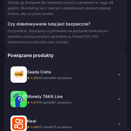
Zwroty są dostępne dla niedostarczonych zamówień w ciągu 48
godzin. Skontaktuj się z naszym całodobowym działem obsługi
klienta, aby uzyskać pomoc.
Czy doładowywanie tutaj jest bezpieczne?
Oczywiście. Stosujemy szyfrowanie na poziomie bankowym i
jesteśmy autoryzowanym sprzedawcą. Ponad 500 000
zadowolonych klientów nam zaufało.
Powiązane produkty
Saada Coins
→
★ 4.33
648 opinie
843 sprzedano
Monety TAKA Live
→
★ 4.47
916 opinie
867 sprzedano
Kwai
→
★ 4.48
805 opinie
679 sprzedano