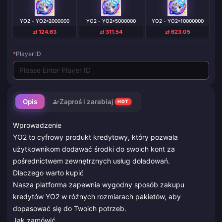
YO2 - YO2*2000000
YO2 - YO2*5000000
YO2 - YO2*10000000
zł 124.63
zł 311.54
zł 623.05
*
Player ID
Opis
Zaproś i zarabiaj
HOT
Wprowadzenie
YO2 to cyfrowy produkt kredytowy, który pozwala
użytkownikom dodawać środki do swoich kont za
pośrednictwem zewnętrznych usług doładowań.
Dlaczego warto kupić
Nasza platforma zapewnia wygodny sposób zakupu
kredytów YO2 w różnych rozmiarach pakietów, aby
dopasować się do Twoich potrzeb.
Jak zamówić