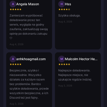
Angela Mason
Hss
A
H
★
★
★
★
★
★
★
★
★
☆
Zamierzam wypróbować
Szybka obsługa.
doładowanie przez ten
Aug 4, 2026
serwis, wygląda na godny
zaufania, zaktualizuję swoją
opinię po dokonaniu zakupu
🤍
Aug 4, 2026
anhkhoagmail.com
Malcolm Hector Herce
A
M
★
★
★
★
★
★
★
★
★
★
Bezpiecznie, szybko i
Najlepsze doładowania.
niezawodnie. Wszystko
Najlepsze miejsce, nie
działało za każdym razem
szukajcie nigdzie indziej.
bez problemów. Bardzo
Aug 3, 2026
szybkie doładowania, przede
wszystkim bezpieczne, a ich
Discord też jest fajny.
Aug 3, 2026