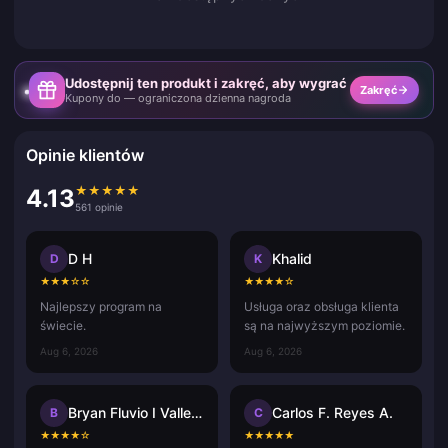
Udostępnij ten produkt i zakręć, aby wygrać
Zakręć
Kupony do — ograniczona dzienna nagroda
Opinie klientów
★
★
★
★
★
4.13
561 opinie
D H
Khalid
D
K
★
★
★
☆
☆
★
★
★
★
☆
Najlepszy program na
Usługa oraz obsługa klienta
świecie.
są na najwyższym poziomie.
Aug 6, 2026
Aug 6, 2026
Bryan Fluvio I Vallecer
Carlos F. Reyes A.
B
C
★
★
★
★
☆
★
★
★
★
★