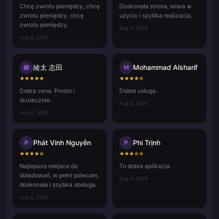
Chcę zwrotu pieniędzy, chcę
Doskonała strona, łatwa w
zwrotu pieniędzy, chcę
użyciu i szybka realizacja.
zwrotu pieniędzy.
Aug 5, 2026
Aug 6, 2026
綾太 志田
Mohammad Alsharif
綾
M
★
★
★
★
★
★
★
★
★
☆
Dobra cena. Prosto i
Dobra usługa.
skutecznie.
Aug 5, 2026
Aug 5, 2026
Phát Vinh Nguyễn
Phi Trịnh
P
P
★
★
★
★
☆
★
★
★
☆
☆
Najlepsze miejsce do
To dobra aplikacja.
doładowań, w pełni polecam,
Aug 4, 2026
doskonała i szybka obsługa.
Aug 5, 2026