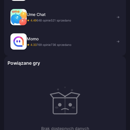
Ume Chat
→
★ 4.49
648 opinie
521 sprzedano
Momo
→
★ 4.33
769 opinie
736 sprzedano
Powiązane gry
Brak dostępnych danych