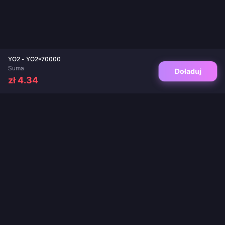
YO2 - YO2*70000
Suma
Doładuj
zł 4.34
Twoje zaufane miejsce do doładowań gier i aplikacji live. Natychmiastowa
dostawa, bezpieczne płatności i gwarancja najlepszych cen.
OBSERWUJ NAS