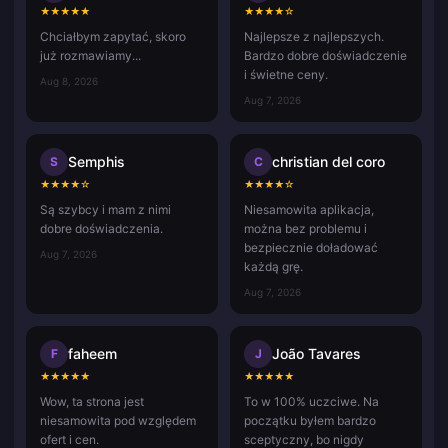
★
★
★
★
★
★
★
★
★
☆
Chciałbym zapytać, skoro
Najlepsze z najlepszych.
już rozmawiamy...
Bardzo dobre doświadczenie
i świetne ceny.
Aug 8, 2026
Aug 7, 2026
Semphis
christian del coro
S
C
★
★
★
★
☆
★
★
★
★
☆
Są szybcy i mam z nimi
Niesamowita aplikacja,
dobre doświadczenia.
można bez problemu i
bezpiecznie doładować
Aug 7, 2026
każdą grę.
Aug 7, 2026
faheem
João Tavares
F
J
★
★
★
★
★
★
★
★
★
★
Wow, ta strona jest
To w 100% uczciwe. Na
niesamowita pod względem
początku byłem bardzo
ofert i cen.
sceptyczny, bo nigdy