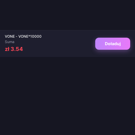
VONE - VONE*10000
Suma
Doładuj
zł 3.54
Twoje zaufane miejsce do doładowań gier i aplikacji live. Natychmiastowa
dostawa, bezpieczne płatności i gwarancja najlepszych cen.
OBSERWUJ NAS