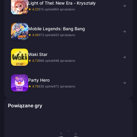
Light of Thel: New Era - Kryształy
→
★ 4.23
515 opinie
864 sprzedano
Mobile Legends: Bang Bang
→
★ 4.05
973 opinie
620 sprzedano
Waki Star
→
★ 4.73
966 opinie
948 sprzedano
Party Hero
→
★ 4.75
635 opinie
972 sprzedano
Powiązane gry