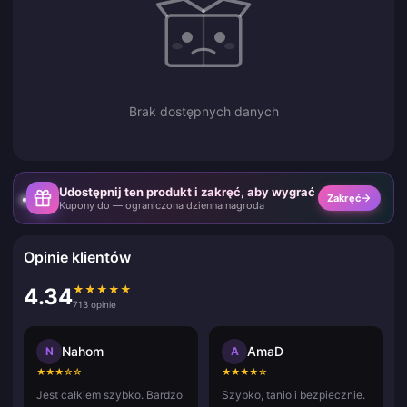
Brak dostępnych danych
Udostępnij ten produkt i zakręć, aby wygrać
Zakręć
Kupony do — ograniczona dzienna nagroda
Opinie klientów
★
★
★
★
★
4.34
713 opinie
Nahom
AmaD
N
A
★
★
★
☆
☆
★
★
★
★
☆
Jest całkiem szybko. Bardzo
Szybko, tanio i bezpiecznie.