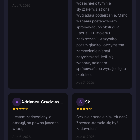
wcześniej o tym nie
Aug 7, 2026
słyszałem, a strona
wyglądała podejrzanie. Mimo
wahania postanowiłem
spróbować, bo obsługują
PayPal. Ku mojemu
zaskoczeniu wszystko
poszło gładko i otrzymałem
zamówienie niemal
natychmiast! Jeśli się
wahasz, polecam
spróbować, bo wydaje się to
rzetelne.
Aug 7, 2026
Adrianna Gradowska
Sk
A
S
★
★
★
★
☆
★
★
★
★
☆
Jestem zadowolony z
Czy nie chcecie niskich cen?
obsługi, na pewno jeszcze
Zawsze staracie się być
wrócę.
zadowoleni.
Aug 6, 2026
Aug 6, 2026