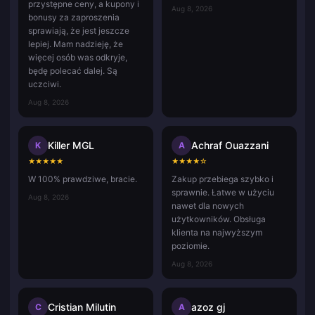
przystępne ceny, a kupony i
Aug 8, 2026
bonusy za zaproszenia
sprawiają, że jest jeszcze
lepiej. Mam nadzieję, że
więcej osób was odkryje,
będę polecać dalej. Są
uczciwi.
Aug 8, 2026
Killer MGL
Achraf Ouazzani
K
A
★
★
★
★
★
★
★
★
★
☆
W 100% prawdziwe, bracie.
Zakup przebiega szybko i
sprawnie. Łatwe w użyciu
Aug 8, 2026
nawet dla nowych
użytkowników. Obsługa
klienta na najwyższym
poziomie.
Aug 8, 2026
Cristian Milutin
azoz gj
C
A