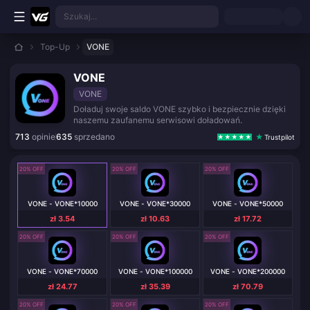
Przejdź do głównej treści
Szukaj...
Top-Up
VONE
VONE
VONE
Doładuj swoje saldo VONE szybko i bezpiecznie dzięki
naszemu zaufanemu serwisowi doładowań.
713
opinie
635
sprzedano
Trustpilot
20% OFF
20% OFF
20% OFF
VONE - VONE*10000
VONE - VONE*30000
VONE - VONE*50000
zł 3.54
zł 10.63
zł 17.72
20% OFF
20% OFF
20% OFF
VONE - VONE*70000
VONE - VONE*100000
VONE - VONE*200000
zł 24.77
zł 35.39
zł 70.79
20% OFF
20% OFF
20% OFF