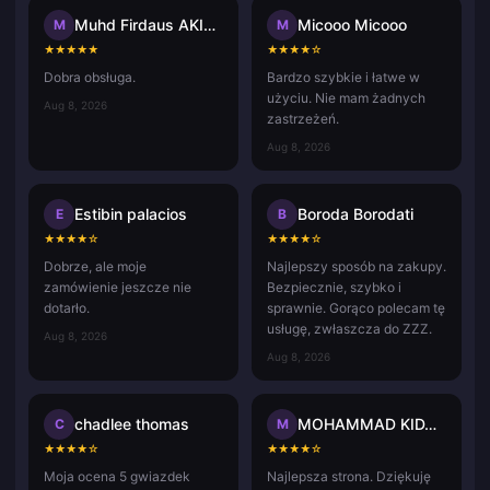
Muhd Firdaus AKIDAD
Micooo Micooo
M
M
★
★
★
★
★
★
★
★
★
☆
Dobra obsługa.
Bardzo szybkie i łatwe w
użyciu. Nie mam żadnych
Aug 8, 2026
zastrzeżeń.
Aug 8, 2026
Estibin palacios
Boroda Borodati
E
B
★
★
★
★
☆
★
★
★
★
☆
Dobrze, ale moje
Najlepszy sposób na zakupy.
zamówienie jeszcze nie
Bezpiecznie, szybko i
dotarło.
sprawnie. Gorąco polecam tę
usługę, zwłaszcza do ZZZ.
Aug 8, 2026
Aug 8, 2026
chadlee thomas
MOHAMMAD KIDASH Kp
C
M
★
★
★
★
☆
★
★
★
★
☆
Moja ocena 5 gwiazdek
Najlepsza strona. Dziękuję