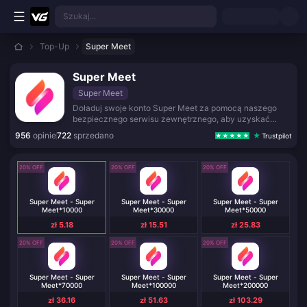
Przejdź do głównej treści
Szukaj...
Top-Up
Super Meet
Super Meet
Super Meet
Doładuj swoje konto Super Meet za pomocą naszego
bezpiecznego serwisu zewnętrznego, aby uzyskać
kredyty na czat na żywo i rozrywkę społecznościową.
956
opinie
722
sprzedano
Trustpilot
20% OFF
20% OFF
20% OFF
Super Meet - Super
Super Meet - Super
Super Meet - Super
Meet*10000
Meet*30000
Meet*50000
zł 5.18
zł 15.51
zł 25.83
20% OFF
20% OFF
20% OFF
Super Meet - Super
Super Meet - Super
Super Meet - Super
Meet*70000
Meet*100000
Meet*200000
zł 36.16
zł 51.63
zł 103.29