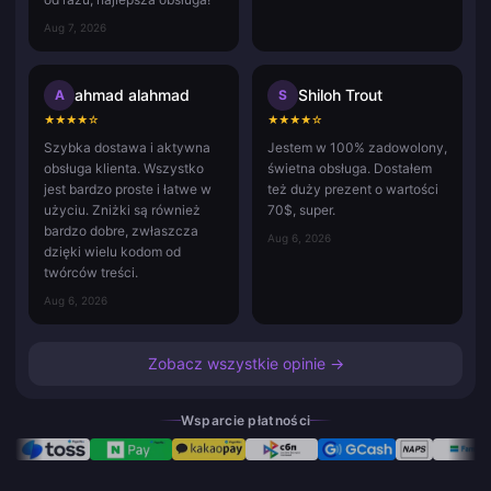
Aug 7, 2026
ahmad alahmad
Shiloh Trout
A
S
★
★
★
★
☆
★
★
★
★
☆
Szybka dostawa i aktywna
Jestem w 100% zadowolony,
obsługa klienta. Wszystko
świetna obsługa. Dostałem
jest bardzo proste i łatwe w
też duży prezent o wartości
użyciu. Zniżki są również
70$, super.
bardzo dobre, zwłaszcza
Aug 6, 2026
dzięki wielu kodom od
twórców treści.
Aug 6, 2026
Zobacz wszystkie opinie →
Wsparcie płatności