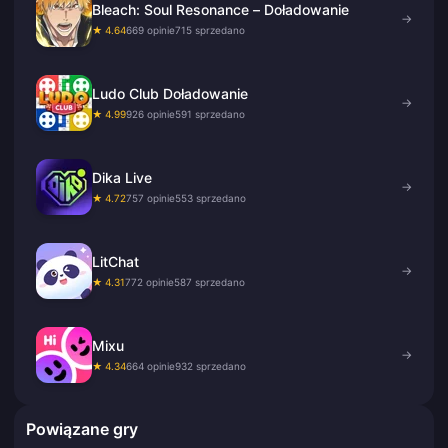
Bleach: Soul Resonance – Doładowanie
→
★ 4.64
669 opinie
715 sprzedano
Ludo Club Doładowanie
→
★ 4.99
926 opinie
591 sprzedano
Dika Live
→
★ 4.72
757 opinie
553 sprzedano
LitChat
→
★ 4.31
772 opinie
587 sprzedano
Mixu
→
★ 4.34
664 opinie
932 sprzedano
Powiązane gry