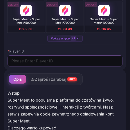
20% OFF
20% OFF
20% OFF
Super Meet - Super
Super Meet - Super
Super Meet - Super
Meet*500000
Meet*700000
Meet*1000000
zł 258.20
zł 361.49
zł 516.45
Pokaż więcej
+1
*
Player ID
Opis
Zaproś i zarabiaj
HOT
Wstęp
Super Meet to popularna platforma do czatów na żywo,
rozrywki społecznościowej i interakcji z twórcami. Nasz
serwis zapewnia opcje zewnętrznego doładowania kont
Super Meet.
Dlaczego warto kupować