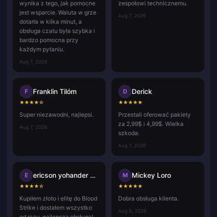
wynika z tego, jak pomocne
zespołowi technicznemu.
jest wsparcie. Waluta w grze
Aug 7, 2026
dotarła w kilka minut, a
obsługa czatu była szybka i
bardzo pomocna przy
każdym pytaniu.
Aug 7, 2026
Franklin Tilóm
Derick
F
D
★
★
★
★
☆
★
★
★
★
★
Super niezawodni, najlepsi.
Przestali oferować pakiety
za 2,99$ i 4,99$. Wielka
Aug 7, 2026
szkoda.
Aug 7, 2026
ericson yohander alvarado mart
Mickey Loro
E
M
★
★
★
★
☆
★
★
★
★
★
Kupiłem złoto i elitę do Blood
Dobra obsługa klienta.
Strike i dostałem wszystko
Aug 6, 2026
od razu, najlepsza obsługa!