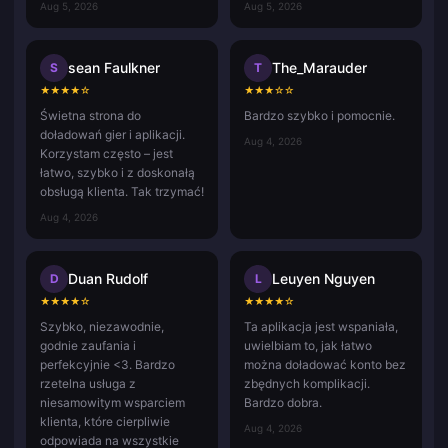
Aug 5, 2026
Aug 5, 2026
sean Faulkner
The_Marauder
S
T
★
★
★
★
☆
★
★
★
☆
☆
Świetna strona do
Bardzo szybko i pomocnie.
doładowań gier i aplikacji.
Aug 4, 2026
Korzystam często – jest
łatwo, szybko i z doskonałą
obsługą klienta. Tak trzymać!
Aug 4, 2026
Duan Rudolf
Leuyen Nguyen
D
L
★
★
★
★
☆
★
★
★
★
☆
Szybko, niezawodnie,
Ta aplikacja jest wspaniała,
godnie zaufania i
uwielbiam to, jak łatwo
perfekcyjnie <3. Bardzo
można doładować konto bez
rzetelna usługa z
zbędnych komplikacji.
niesamowitym wsparciem
Bardzo dobra.
klienta, które cierpliwie
Aug 4, 2026
odpowiada na wszystkie