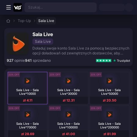
Przejdź do głównej treści
Szukaj...
Top-Up
Sala Live
Sala Live
Sala Live
Doładuj swoje konto Sala Live za pomocą bezpiecznych
opcji doładowań od zewnętrznych dostawców, aby
cieszyć się czatem na żywo i rozrywką.
927
opinie
941
sprzedano
Trustpilot
20% OFF
20% OFF
20% OFF
Sala Live - Sala
Sala Live - Sala
Sala Live - Sala
Live*10000
Live*30000
Live*50000
zł 4.11
zł 12.31
zł 20.50
20% OFF
20% OFF
20% OFF
Sala Live - Sala
Sala Live - Sala
Sala Live - Sala
Live*70000
Live*100000
Live*200000
zł 28.69
zł 41.00
zł 81.99