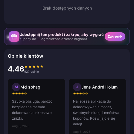
Brak dostępnych danych
Udostępnij ten produkt i zakręć, aby wygrać
Zakręć
Kupony do — ograniczona dzienna nagroda
Opinie klientów
★
★
★
★
★
4.46
927 opinie
Md sohag
Jens André Holum
M
J
★
★
★
★
☆
★
★
★
☆
☆
Szybka obsługa, bardzo
Najlepsza aplikacja do
bezpieczna metoda
doładowywania monet,
doładowania, okresowe
świetnych okazji i mnóstwa
zniżki.
kuponów. Rozwijajcie się
dalej!
Aug 6, 2026
Aug 6, 2026