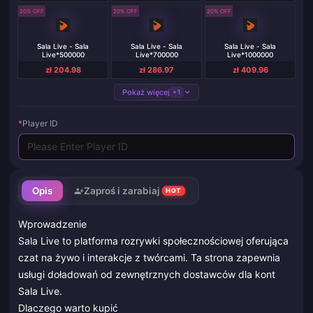
20% OFF
20% OFF
20% OFF
Sala Live - Sala
Sala Live - Sala
Sala Live - Sala
Live*500000
Live*700000
Live*1000000
zł 204.98
zł 286.97
zł 409.96
Pokaż więcej
+1
*
Player ID
Opis
Zaproś i zarabiaj
HOT
Wprowadzenie
Sala Live to platforma rozrywki społecznościowej oferująca
czat na żywo i interakcje z twórcami. Ta strona zapewnia
usługi doładowań od zewnętrznych dostawców dla kont
Sala Live.
Dlaczego warto kupić