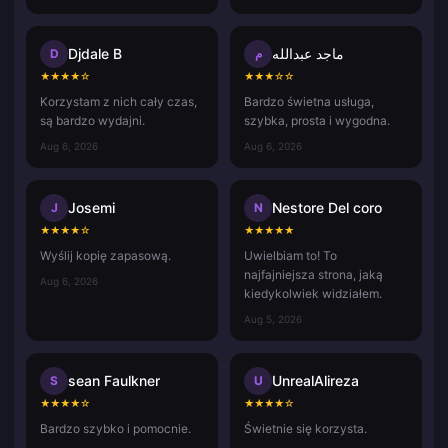
Djdale B
ماجد عبدالله
D
م
★
★
★
★
☆
★
★
★
☆
☆
Korzystam z nich cały czas,
Bardzo świetna usługa,
są bardzo wydajni.
szybka, prosta i wygodna.
Aug 6, 2026
Aug 6, 2026
Josemi
Nestore Del coro
J
N
★
★
★
★
☆
★
★
★
★
★
Wyślij kopię zapasową.
Uwielbiam to! To
najfajniejsza strona, jaką
Aug 6, 2026
kiedykolwiek widziałem.
Aug 5, 2026
sean Faulkner
UnrealAlireza
S
U
★
★
★
★
☆
★
★
★
★
☆
Bardzo szybko i pomocnie.
Świetnie się korzysta.