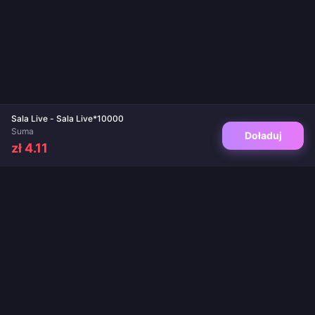
Sala Live - Sala Live*10000
Suma
Doładuj
zł 4.11
Twoje zaufane miejsce do doładowań gier i aplikacji live. Natychmiastowa
dostawa, bezpieczne płatności i gwarancja najlepszych cen.
OBSERWUJ NAS