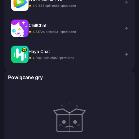
→
★ 4.01
685 opinie
686 sprzedano
ChillChat
→
★ 4.33
724 opinie
931 sprzedano
Haya Chat
→
★ 4.2
961 opinie
582 sprzedano
Powiązane gry