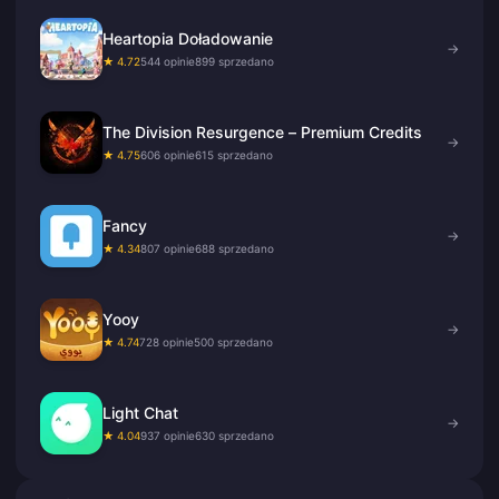
Heartopia Doładowanie
→
★ 4.72
544 opinie
899 sprzedano
The Division Resurgence – Premium Credits
→
★ 4.75
606 opinie
615 sprzedano
Fancy
→
★ 4.34
807 opinie
688 sprzedano
Yooy
→
★ 4.74
728 opinie
500 sprzedano
Light Chat
→
★ 4.04
937 opinie
630 sprzedano