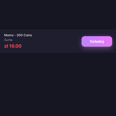
Momo - 300 Coins
Suma
Doładuj
zł 16.00
Twoje zaufane miejsce do doładowań gier i aplikacji live. Natychmiastowa
dostawa, bezpieczne płatności i gwarancja najlepszych cen.
OBSERWUJ NAS