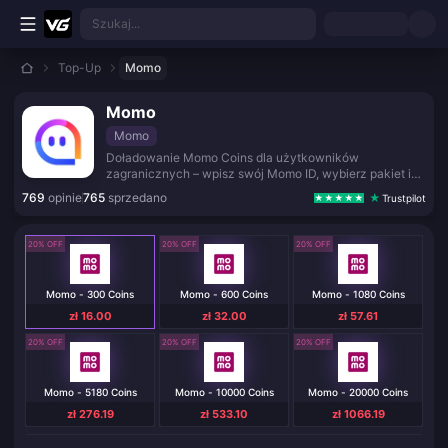
Przejdź do głównej treści
Szukaj...
Top-Up
Momo
Momo
Momo
Doładowanie Momo Coins dla użytkowników
zagranicznych – wpisz swój Momo ID, wybierz pakiet i
otrzymaj monety w kilka minut. Bezpiecznie i bez hasła.
769
opinie
765
sprzedano
Trustpilot
20% OFF
20% OFF
20% OFF
Momo - 300 Coins
Momo - 600 Coins
Momo - 1080 Coins
zł 16.00
zł 32.00
zł 57.61
20% OFF
20% OFF
20% OFF
Momo - 5180 Coins
Momo - 10000 Coins
Momo - 20000 Coins
zł 276.19
zł 533.10
zł 1066.19