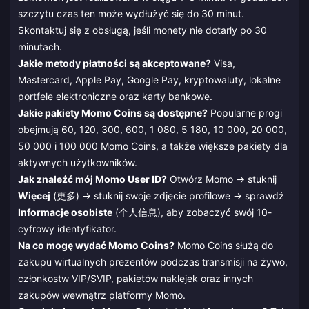
szczytu czas ten może wydłużyć się do 30 minut.
Skontaktuj się z obsługą, jeśli monety nie dotarły po 30
minutach.
Jakie metody płatności są akceptowane?
Visa,
Mastercard, Apple Pay, Google Pay, kryptowaluty, lokalne
portfele elektroniczne oraz karty bankowe.
Jakie pakiety Momo Coins są dostępne?
Popularne progi
obejmują 60, 120, 300, 600, 1 080, 5 180, 10 000, 20 000,
50 000 i 100 000 Momo Coins, a także większe pakiety dla
aktywnych użytkowników.
Jak znaleźć mój Momo User ID?
Otwórz Momo → stuknij
Więcej
(更多) → stuknij swoje zdjęcie profilowe → sprawdź
Informacje osobiste
(个人信息), aby zobaczyć swój 10-
cyfrowy identyfikator.
Na co mogę wydać Momo Coins?
Momo Coins służą do
zakupu wirtualnych prezentów podczas transmisji na żywo,
członkostw VIP/SVIP, pakietów naklejek oraz innych
zakupów wewnątrz platformy Momo.