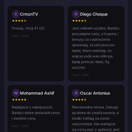
CrmznTV
Diego Choque
C
D
★
★
★
★
☆
★
★
★
★
☆
Proszę, chcę 41 UC.
Jest całkiem szybko. Bardzo
przystępne ceny, a kupony i
Aug 7, 2026
bonusy za zaproszenia
sprawiają, że jest jeszcze
lepiej. Mam nadzieję, że
więcej osób was odkryje,
będę polecać dalej. Są
uczciwi.
Aug 7, 2026
Mohammad Ashif
Oscar Antonius
M
O
★
★
★
★
★
★
★
★
★
☆
Najlepsze z najlepszych.
Niezawodna strona. Zakupy
Bardzo dobre doświadczenie
są łatwe do zrealizowania, a
i świetne ceny.
środki trafiają na konto
natychmiast. Nie wahajcie
Aug 7, 2026
się korzystać z aplikacji, jest