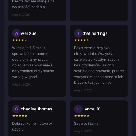
klienta też nie stanęła na
wysokości zadania.
Aug 5, 2026
wei Xue
thefinertings
W
T
★
★
★
★
☆
★
★
★
★
☆
W mniej niż 5 minut
Bezpiecznie, szybko i
sprawdziłem kupony,
niezawodnie. Wszystko
dostałem fajny rabat,
działało za każdym razem
opłaciłem zamówienie i
bez problemów. Bardzo
natychmiast otrzymałem
szybkie doładowania, przede
walutę w grze!
wszystkim bezpieczne, a ich
Discord też jest fajny.
Aug 5, 2026
Aug 4, 2026
chadlee thomas
Lynce .X
C
L
★
★
★
★
☆
★
★
★
☆
☆
Dobrze. Fajne i łatwe w
Szybko i tanio.
użyciu.
Aug 4, 2026