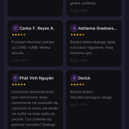
godna zaufania.
Aug 6, 2026
Carlos F. Reyes A.
Adrianna Gradowska
C
A
★
★
★
☆
☆
★
★
★
★
☆
Przestali oferować pakiety
Bardzo dobra obsługa, będę
za 2,99$ i 4,99$. Wielka
korzystać regularnie, mają
szkoda.
mnóstwo gier.
Aug 6, 2026
Aug 5, 2026
Phát Vinh Nguyễn
Derick
P
D
★
★
★
★
★
★
★
★
★
☆
Dzisiejsze doświadczenie
Bardzo dobra i
było niefortunne. Moje
satysfakcjonująca usługa.
zamówienie nie powiodło się
Aug 5, 2026
i przeszło w zwrot, ale środki
nie trafiły na moje saldo jak
zwykle. Czy zmieniła się
polityka zwrotów? Obsługa