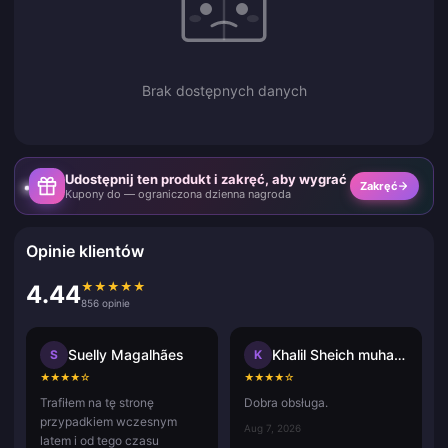
Brak dostępnych danych
Udostępnij ten produkt i zakręć, aby wygrać
Zakręć
Kupony do — ograniczona dzienna nagroda
Opinie klientów
★
★
★
★
★
4.44
856 opinie
Suelly Magalhães
Khalil Sheich muhammad
S
K
★
★
★
★
☆
★
★
★
★
☆
Trafiłem na tę stronę
Dobra obsługa.
przypadkiem wczesnym
Aug 7, 2026
latem i od tego czasu