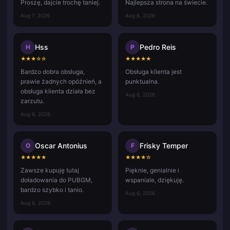
Proszę, dajcie trochę taniej.
Najlepsza strona na świecie.
Aug 7, 2026
Aug 6, 2026
Hss
Pedro Reis
H
P
★
★
★
☆
☆
★
★
★
★
★
Bardzo dobra obsługa,
Obsługa klienta jest
prawie żadnych opóźnień, a
punktualna.
obsługa klienta działa bez
Aug 6, 2026
zarzutu.
Aug 6, 2026
Oscar Antonius
Frisky Temper
O
F
★
★
★
★
★
★
★
★
★
☆
Zawsze kupuję tutaj
Pięknie, genialnie i
doładowania do PUBGM,
wspaniale, dziękuję.
bardzo szybko i tanio.
Aug 6, 2026
Aug 6, 2026