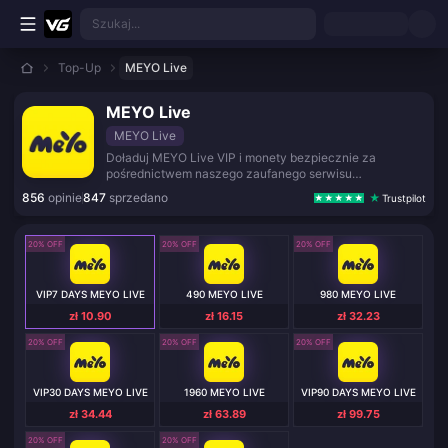
Przejdź do głównej treści
Szukaj...
Top-Up
MEYO Live
MEYO Live
MEYO Live
Doładuj MEYO Live VIP i monety bezpiecznie za
pośrednictwem naszego zaufanego serwisu
zewnętrznego.
856
opinie
847
sprzedano
Trustpilot
20% OFF
20% OFF
20% OFF
VIP7 DAYS MEYO LIVE
490 MEYO LIVE
980 MEYO LIVE
zł 10.90
zł 16.15
zł 32.23
20% OFF
20% OFF
20% OFF
VIP30 DAYS MEYO LIVE
1960 MEYO LIVE
VIP90 DAYS MEYO LIVE
zł 34.44
zł 63.89
zł 99.75
20% OFF
20% OFF