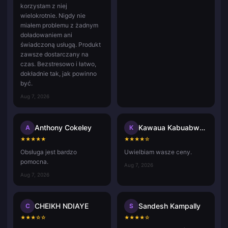
korzystam z niej
wielokrotnie. Nigdy nie
miałem problemu z żadnym
doładowaniem ani
świadczoną usługą. Produkt
zawsze dostarczany na
czas. Bezstresowo i łatwo,
dokładnie tak, jak powinno
być.
Aug 7, 2026
Anthony Cokeley
Kawaua Kabuabwai Taatua
A
K
★
★
★
★
★
★
★
★
★
☆
Obsługa jest bardzo
Uwielbiam wasze ceny.
pomocna.
Aug 7, 2026
Aug 7, 2026
CHEIKH NDIAYE
Sandesh Kampally
C
S
★
★
★
☆
☆
★
★
★
★
☆