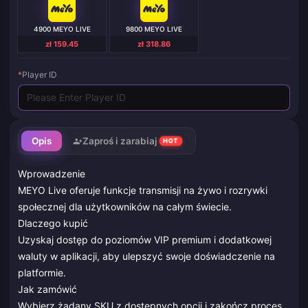
4900 MEYO LIVE
9800 MEYO LIVE
zł 159.45
zł 318.86
*
Player ID
Opis
Zaproś i zarabiaj
HOT
Wprowadzenie
MEYO Live oferuje funkcje transmisji na żywo i rozrywki
społecznej dla użytkowników na całym świecie.
Dlaczego kupić
Uzyskaj dostęp do poziomów VIP premium i dodatkowej
waluty w aplikacji, aby ulepszyć swoje doświadczenie na
platformie.
Jak zamówić
Wybierz żądany SKU z dostępnych opcji i zakończ proces