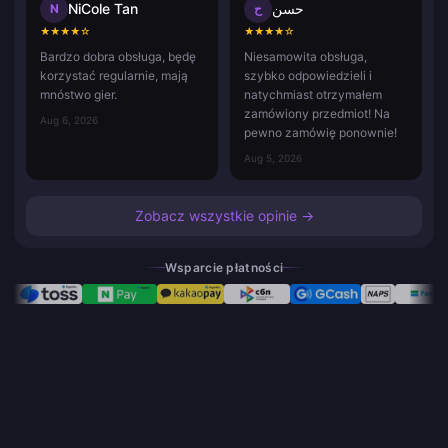
NiCole Tan
حسن
N
ح
★
★
★
★
☆
★
★
★
★
☆
Bardzo dobra obsługa, będę
Niesamowita obsługa,
korzystać regularnie, mają
szybko odpowiedzieli i
mnóstwo gier.
natychmiast otrzymałem
zamówiony przedmiot! Na
Aug 6, 2026
pewno zamówię ponownie!
Aug 5, 2026
Zobacz wszystkie opinie →
Wsparcie płatności