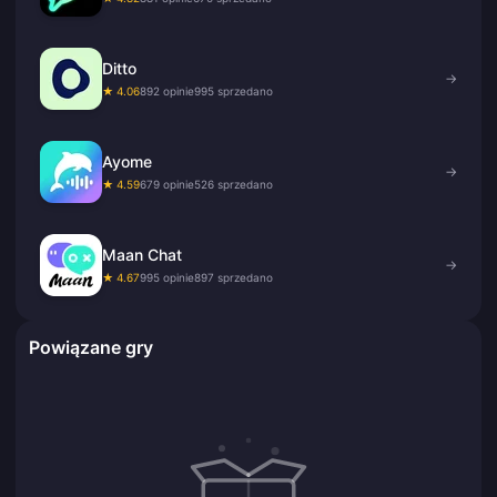
Ditto
→
★ 4.06
892 opinie
995 sprzedano
Ayome
→
★ 4.59
679 opinie
526 sprzedano
Maan Chat
→
★ 4.67
995 opinie
897 sprzedano
Powiązane gry