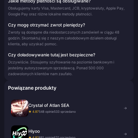
Jakie metody płatności są obsługiwane?
Obsługujemy karty Visa, Mastercard, JCB, kryptowaluty, Apple Pay,
Google Pay oraz różne lokalne metody płatności.
Czy mogę otrzymać zwrot pieniędzy?
Zwroty są dostępne dla niedostarczonych zamówień w ciągu 48
godzin. Skontaktuj się z naszym całodobowym działem obsługi
klienta, aby uzyskać pomoc.
Czy doładowywanie tutaj jest bezpieczne?
Oczywiście. Stosujemy szyfrowanie na poziomie bankowym i
jesteśmy autoryzowanym sprzedawcą. Ponad 500 000
zadowolonych klientów nam zaufało.
Powiązane produkty
Crystal of Atlan SEA
→
★ 4.87
548 opinie
533 sprzedano
Hiyoo
→
★ 4.82
881 opinie
670 sprzedano