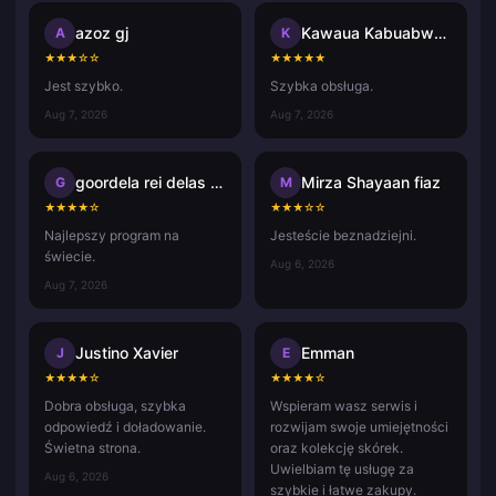
azoz gj
Kawaua Kabuabwai Taatua
A
K
★
★
★
☆
☆
★
★
★
★
★
Jest szybko.
Szybka obsługa.
Aug 7, 2026
Aug 7, 2026
goordela rei delas vasco da ga
Mirza Shayaan fiaz
G
M
★
★
★
★
☆
★
★
★
☆
☆
Najlepszy program na
Jesteście beznadziejni.
świecie.
Aug 6, 2026
Aug 7, 2026
Justino Xavier
Emman
J
E
★
★
★
★
☆
★
★
★
★
☆
Dobra obsługa, szybka
Wspieram wasz serwis i
odpowiedź i doładowanie.
rozwijam swoje umiejętności
Świetna strona.
oraz kolekcję skórek.
Uwielbiam tę usługę za
Aug 6, 2026
szybkie i łatwe zakupy.