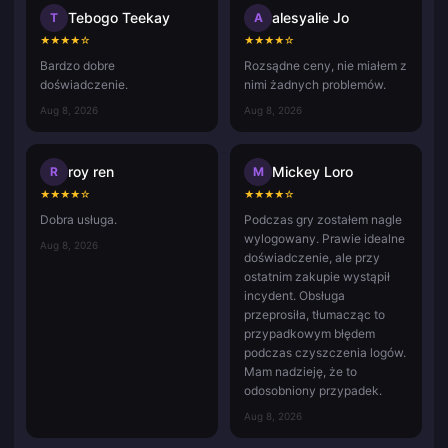
Tebogo Teekay
alesyalie Jo
T
A
★
★
★
★
☆
★
★
★
★
☆
Bardzo dobre
Rozsądne ceny, nie miałem z
doświadczenie.
nimi żadnych problemów.
Aug 8, 2026
Aug 8, 2026
roy ren
Mickey Loro
R
M
★
★
★
★
☆
★
★
★
★
☆
Dobra usługa.
Podczas gry zostałem nagle
wylogowany. Prawie idealne
Aug 8, 2026
doświadczenie, ale przy
ostatnim zakupie wystąpił
incydent. Obsługa
przeprosiła, tłumacząc to
przypadkowym błędem
podczas czyszczenia logów.
Mam nadzieję, że to
odosobniony przypadek.
Aug 8, 2026