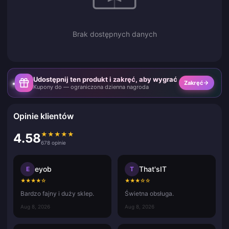
Brak dostępnych danych
Udostępnij ten produkt i zakręć, aby wygrać
Zakręć
Kupony do — ograniczona dzienna nagroda
Opinie klientów
★
★
★
★
★
4.58
678 opinie
eyob
That'sIT
E
T
★
★
★
★
☆
★
★
★
☆
☆
Bardzo fajny i duży sklep.
Świetna obsługa.
Aug 8, 2026
Aug 8, 2026