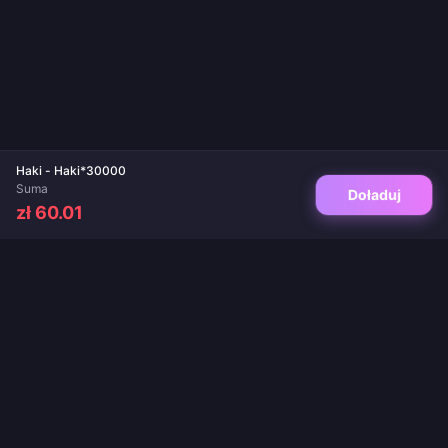
Haki - Haki*30000
Suma
Doładuj
zł 60.01
Twoje zaufane miejsce do doładowań gier i aplikacji live. Natychmiastowa
dostawa, bezpieczne płatności i gwarancja najlepszych cen.
OBSERWUJ NAS