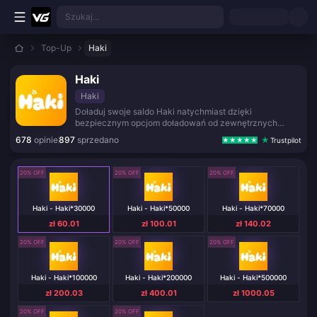
Przejdź do głównej treści
Szukaj...
Top-Up
Haki
Haki
Haki
Doładuj swoje saldo Haki natychmiast dzięki
bezpiecznym opcjom doładowań od zewnętrznych
dostawców.
678
opinie
897
sprzedano
Trustpilot
20% OFF
20% OFF
20% OFF
Haki - Haki*30000
Haki - Haki*50000
Haki - Haki*70000
zł 60.01
zł 100.01
zł 140.02
20% OFF
20% OFF
20% OFF
Haki - Haki*100000
Haki - Haki*200000
Haki - Haki*500000
zł 200.03
zł 400.01
zł 1000.05
20% OFF
20% OFF