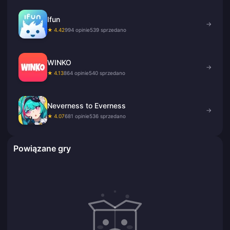
Ifun
→
★ 4.42
994 opinie
539 sprzedano
WINKO
→
★ 4.13
864 opinie
540 sprzedano
Neverness to Everness
→
★ 4.07
681 opinie
536 sprzedano
Powiązane gry