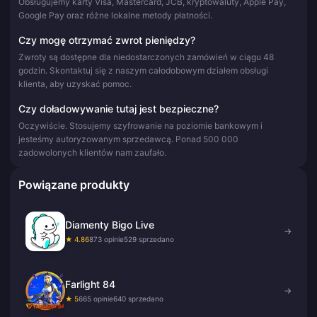
Obsługujemy karty Visa, Mastercard, JCB, kryptowaluty, Apple Pay,
Google Pay oraz różne lokalne metody płatności.
Czy mogę otrzymać zwrot pieniędzy?
Zwroty są dostępne dla niedostarczonych zamówień w ciągu 48
godzin. Skontaktuj się z naszym całodobowym działem obsługi
klienta, aby uzyskać pomoc.
Czy doładowywanie tutaj jest bezpieczne?
Oczywiście. Stosujemy szyfrowanie na poziomie bankowym i
jesteśmy autoryzowanym sprzedawcą. Ponad 500 000
zadowolonych klientów nam zaufało.
Powiązane produkty
Diamenty Bigo Live
→
★ 4.86
873 opinie
529 sprzedano
Farlight 84
→
★ 5
665 opinie
640 sprzedano