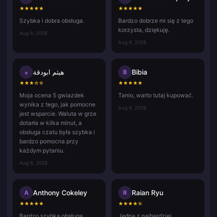
★
★
★
★
★
★
★
★
★
★
Szybka i dobra obsługa.
Bardzo dobrze mi się z tego
korzysta, dziękuję.
Aug 6, 2026
Aug 6, 2026
هيثم ابودقة
Bibia
ه
B
★
★
★
☆
☆
★
★
★
★
★
Moja ocena 5 gwiazdek
Tanio, warto tutaj kupować.
wynika z tego, jak pomocne
Aug 6, 2026
jest wsparcie. Waluta w grze
dotarła w kilka minut, a
obsługa czatu była szybka i
bardzo pomocna przy
każdym pytaniu.
Aug 6, 2026
Anthony Cokeley
Raian Ryu
A
R
★
★
★
★
★
★
★
★
★
☆
Bardzo szybka obsługa,
Jedna z najbardziej