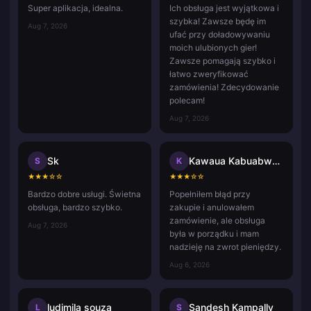
Super aplikacja, idealna.
Ich obsługa jest wyjątkowa i
szybka! Zawsze będę im
Aug 7, 2026
ufać przy doładowywaniu
moich ulubionych gier!
Zawsze pomagają szybko i
łatwo zweryfikować
zamówienia! Zdecydowanie
polecam!
Aug 7, 2026
Sk
Kawaua Kabuabwai Taatua
S
K
★
★
★
☆
☆
★
★
★
☆
☆
Bardzo dobre usługi. Świetna
Popełniłem błąd przy
obsługa, bardzo szybko.
zakupie i anulowałem
zamówienie, ale obsługa
Aug 7, 2026
była w porządku i mam
nadzieję na zwrot pieniędzy.
Aug 6, 2026
ludimila souza
Sandesh Kampally
L
S