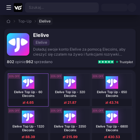
Przejdź do głównej treści
Szukaj...
Top-Up
Elelive
Elelive
Elelive
Doładuj swoje konto Elelive za pomocą Elecoins, aby
cieszyć się czatem na żywo i funkcjami rozrywki
społecznościowej.
802
opinie
962
sprzedano
Trustpilot
20% OFF
20% OFF
20% OFF
Elelive Top Up - 60
Elelive Top Up - 320
Elelive Top Up - 650
Elecoins
Elecoins
Elecoins
zł 4.65
zł 21.87
zł 43.74
20% OFF
20% OFF
20% OFF
Elelive Top Up - 1320
Elelive Top Up - 3350
Elelive Top Up - 6800
Elecoins
Elecoins
Elecoins
zł 88.39
zł 215.99
zł 430.53