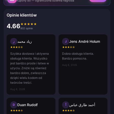
Kupony do — ograniczona dzienna nagroda
Opinie klientów
★
★
★
★
★
4.66
802 opinie
زياد محمد
Jens André Holum
ز
J
★
★
★
☆
☆
★
★
★
☆
☆
Szybka dostawa i aktywna
Dobra obsługa klienta.
obsługa klienta. Wszystko
Bardzo pomocna.
jest bardzo proste i łatwe w
Aug 8, 2026
użyciu. Zniżki są również
bardzo dobre, zwłaszcza
dzięki wielu kodom od
twórców treści.
Aug 8, 2026
Duan Rudolf
أحمد طارق عباس
D
أ
★
★
★
★
☆
★
★
★
★
☆