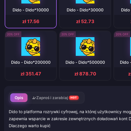
Dido - Dido*10000
Dido - Dido*30000
Dido
zł 17.56
zł 52.73
20% OFF
20% OFF
20% OFF
Dido - Dido*200000
Dido - Dido*500000
Dido 
zł 351.47
zł 878.70
z
Opis
Zaproś i zarabiaj
HOT
Dido to platforma rozrywki cyfrowej, na której użytkownicy mo
zapewnia wsparcie w zakresie zewnętrznych doładowań kont D
Dlaczego warto kupić