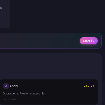
oc.
.
Zakręć
Andrii
A
★
★
★
☆
☆
Dobra cena. Prosto i skutecznie.
Aug 6, 2026