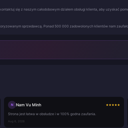
kontaktuj się z naszym całodobowym działem obsługi klienta, aby uzyskać pom
utoryzowanym sprzedawcą. Ponad 500 000 zadowolonych klientów nam zaufało
Nam Vu Minh
N
★
★
★
★
★
Strona jest łatwa w obsłudze i w 100% godna zaufania.
Aug 6, 2026