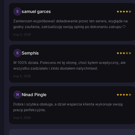
samuel garces
S
★
★
★
★
☆
Zamierzam wypróbować doładowanie przez ten serwis, wygląda na
godny zaufania, zaktualizuję swoją opinię po dokonaniu zakupu 🤍
Aug 5, 2026
Semphis
S
★
★
★
☆
☆
W 100% działa. Polecono mi tę stronę, choć byłem sceptyczny, ale
wszystko zadziałało i złoto dostałem natychmiast.
Aug 5, 2026
Ninad Pingle
N
★
★
★
★
☆
Dobra i szybka obsługa, a dział wsparcia klienta wykonuje swoją
pracę perfekcyjnie.
Aug 4, 2026