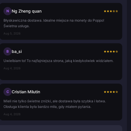
Ng Zheng quan
N
★
★
★
☆
☆
Błyskawiczna dostawa. Idealne miejsce na monety do Poppo!
Świetna usługa.
Aug 5, 2026
ba_si
B
★
★
★
★
☆
Uwielbiam to! To najfajniejsza strona, jaką kiedykolwiek widziałem.
Aug 4, 2026
Cristian Milutin
C
★
★
★
★
☆
Mieli nie tylko świetne zniżki, ale dostawa była szybka i łatwa.
Obsługa klienta była bardzo miła, gdy miałem pytania.
Aug 4, 2026