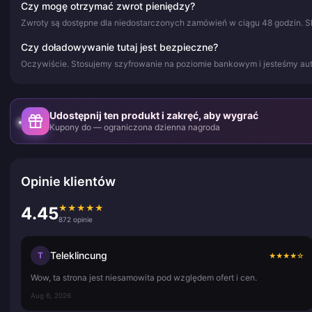
Czy mogę otrzymać zwrot pieniędzy?
Zwroty są dostępne dla niedostarczonych zamówień w ciągu 48 godzin. S
Czy doładowywanie tutaj jest bezpieczne?
Oczywiście. Stosujemy szyfrowanie na poziomie bankowym i jesteśmy a
Udostępnij ten produkt i zakręć, aby wygrać
Kupony do — ograniczona dzienna nagroda
Opinie klientów
★
★
★
★
★
4.45
872 opinie
Teleklincung
T
★
★
★
★
☆
Wow, ta strona jest niesamowita pod względem ofert i cen.
Aug 6, 2026