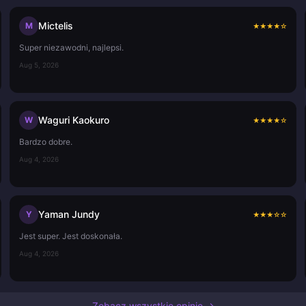
Mictelis
M
★
★
★
★
☆
Super niezawodni, najlepsi.
Aug 5, 2026
Waguri Kaokuro
W
★
★
★
★
☆
Bardzo dobre.
Aug 4, 2026
Yaman Jundy
Y
★
★
★
☆
☆
Jest super. Jest doskonała.
Aug 4, 2026
Zobacz wszystkie opinie →