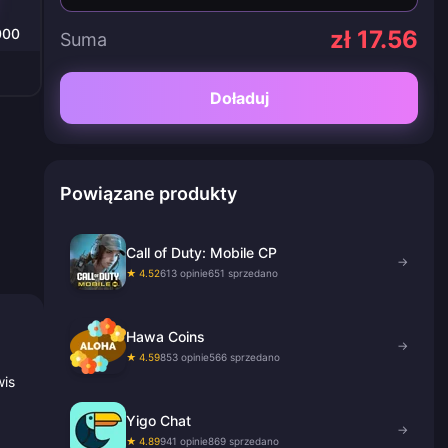
000
zł 17.56
Suma
Doładuj
Powiązane produkty
Call of Duty: Mobile CP
→
★ 4.52
613 opinie
651 sprzedano
Hawa Coins
→
★ 4.59
853 opinie
566 sprzedano
wis
Yigo Chat
→
★ 4.89
941 opinie
869 sprzedano