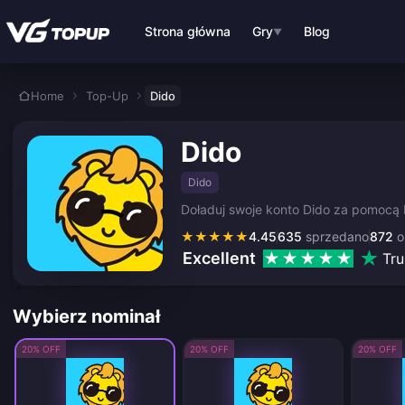
Przejdź do głównej treści
Strona główna
Gry
Blog
▼
Home
Top-Up
Dido
Dido
Dido
Doładuj swoje konto Dido za pomocą
★
★
★
★
★
4.45
635
sprzedano
872
o
Excellent
Tru
Wybierz nominał
20% OFF
20% OFF
20% OFF