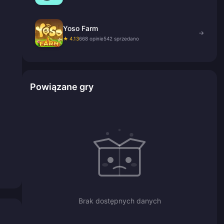
Yoso Farm
→
★ 4.13
668 opinie
542 sprzedano
Powiązane gry
Brak dostępnych danych