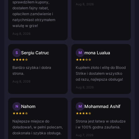
sprawdziłem kupony,
Aug 8, 2026
dostałem fajny rabat,
opłaciłem zamówienie i
natychmiast otrzymałem
walutę w grze!
Aug 8, 2026
Sergiu Catruc
mona Lualua
S
M
★
★
★
★
☆
★
★
★
☆
☆
Bardzo szybka i dobra
Kupiłem złoto i elitę do Blood
strona.
Strike i dostałem wszystko
od razu, najlepsza obsługa!
Aug 8, 2026
Aug 8, 2026
Nahom
Mohammad Ashif
N
M
★
★
★
★
☆
★
★
★
★
☆
Najlepsze miejsce do
Strona jest łatwa w obsłudze
doładowań, w pełni polecam,
i w 100% godna zaufania.
doskonała i szybka obsługa.
Aug 7, 2026