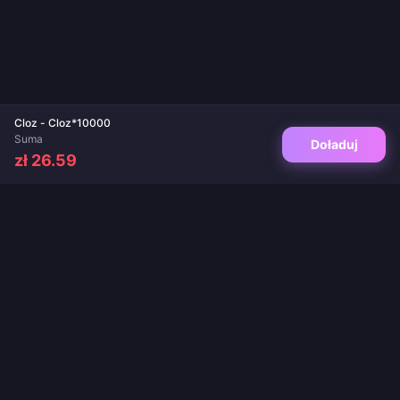
Cloz - Cloz*10000
Suma
Doładuj
zł 26.59
Twoje zaufane miejsce do doładowań gier i aplikacji live. Natychmiastowa
dostawa, bezpieczne płatności i gwarancja najlepszych cen.
OBSERWUJ NAS