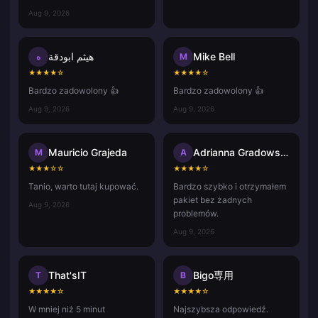
Aug 9, 2026
هيثم ابودقة
Mike Bell
ه
M
★
★
★
★
☆
★
★
★
★
☆
Bardzo zadowolony 👍
Bardzo zadowolony 👍
Aug 9, 2026
Aug 9, 2026
Mauricio Grajeda
Adrianna Gradowska
M
A
★
★
★
☆
☆
★
★
★
★
☆
Tanio, warto tutaj kupować.
Bardzo szybko i otrzymałem
pakiet bez żadnych
Aug 9, 2026
problemów.
Aug 9, 2026
That'sIT
Bigo専用
T
B
★
★
★
★
☆
★
★
★
★
☆
W mniej niż 5 minut
Najszybsza odpowiedź.