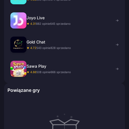
Joyo Live
→
★ 4.31
882 opinie
645 sprzedano
Gold Chat
→
★ 4.72
543 opinie
828 sprzedano
Sawa Play
→
★ 4.66
508 opinie
666 sprzedano
Powiązane gry