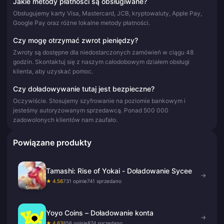
Jakie metody płatności są obsługiwane?
Obsługujemy karty Visa, Mastercard, JCB, kryptowaluty, Apple Pay,
Google Pay oraz różne lokalne metody płatności.
Czy mogę otrzymać zwrot pieniędzy?
Zwroty są dostępne dla niedostarczonych zamówień w ciągu 48
godzin. Skontaktuj się z naszym całodobowym działem obsługi
klienta, aby uzyskać pomoc.
Czy doładowywanie tutaj jest bezpieczne?
Oczywiście. Stosujemy szyfrowanie na poziomie bankowym i
jesteśmy autoryzowanym sprzedawcą. Ponad 500 000
zadowolonych klientów nam zaufało.
Powiązane produkty
Tamashi: Rise of Yokai - Doładowanie Sycee
→
★ 4.56
731 opinie
741 sprzedano
Yoyo Coins – Doładowanie konta
→
★ 4.63
856 opinie
874 sprzedano