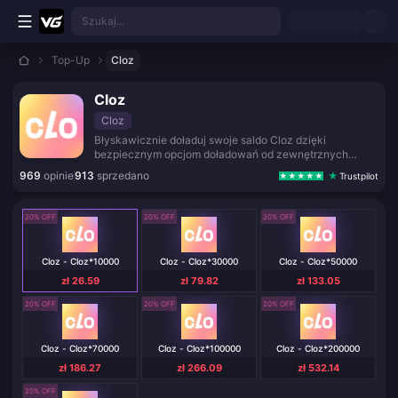
Przejdź do głównej treści
Szukaj...
Top-Up
Cloz
Cloz
Cloz
Błyskawicznie doładuj swoje saldo Cloz dzięki
bezpiecznym opcjom doładowań od zewnętrznych
dostawców.
969
opinie
913
sprzedano
Trustpilot
20% OFF
20% OFF
20% OFF
Cloz - Cloz*10000
Cloz - Cloz*30000
Cloz - Cloz*50000
zł 26.59
zł 79.82
zł 133.05
20% OFF
20% OFF
20% OFF
Cloz - Cloz*70000
Cloz - Cloz*100000
Cloz - Cloz*200000
zł 186.27
zł 266.09
zł 532.14
20% OFF