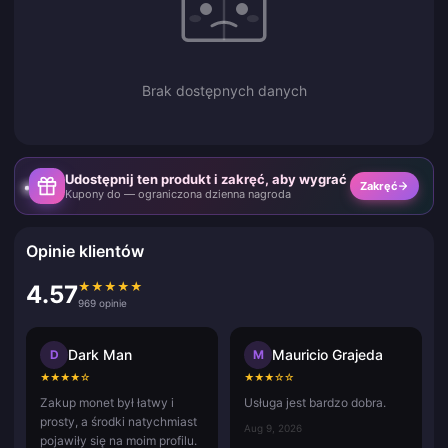
Brak dostępnych danych
Udostępnij ten produkt i zakręć, aby wygrać
Zakręć
Kupony do — ograniczona dzienna nagroda
Opinie klientów
★
★
★
★
★
4.57
969 opinie
Dark Man
Mauricio Grajeda
D
M
★
★
★
★
☆
★
★
★
☆
☆
Zakup monet był łatwy i
Usługa jest bardzo dobra.
prosty, a środki natychmiast
Aug 9, 2026
pojawiły się na moim profilu.