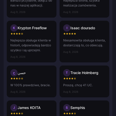
Bardzo przydatne, dołącz do
Najlepsza strona, szybka
nas w naszej aplikacji.
realizacja zamówienia.
Aug 9, 2026
Aug 9, 2026
Krypton Freeflow
Isaac dourado
K
I
★
★
★
★
☆
★
★
★
★
★
Najlepsza obsługa klienta w
Niesamowita obsługa klienta,
historii, odpowiadają bardzo
dostarczają to, co obiecują.
szybko i są uprzejmi.
Aug 8, 2026
Aug 8, 2026
حسن
Tracie Holmberg
ح
T
★
★
★
☆
☆
★
★
★
★
☆
W 100% prawdziwe, bracie.
Proszę, chcę 41 UC.
Aug 8, 2026
Aug 8, 2026
James KOITA
Semphis
J
S
★
★
★
★
☆
★
★
★
★
☆