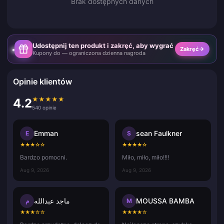
Brak dostępnych danych
Udostępnij ten produkt i zakręć, aby wygrać
Zakręć
Kupony do — ograniczona dzienna nagroda
Opinie klientów
★
★
★
★
★
4.2
540 opinie
Emman
sean Faulkner
E
S
★
★
★
☆
☆
★
★
★
★
☆
Bardzo pomocni.
Miło, miło, miło!!!!
Aug 9, 2026
Aug 9, 2026
ماجد عبدالله
MOUSSA BAMBA
م
M
★
★
★
☆
☆
★
★
★
★
☆