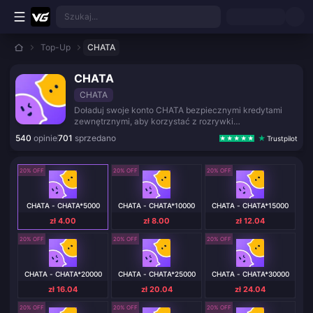
Przejdź do głównej treści
Szukaj...
Top-Up
CHATA
CHATA
CHATA
Doładuj swoje konto CHATA bezpiecznymi kredytami
zewnętrznymi, aby korzystać z rozrywki
społecznościowej i funkcji czatu na żywo.
540
opinie
701
sprzedano
Trustpilot
20% OFF
20% OFF
20% OFF
CHATA - CHATA*5000
CHATA - CHATA*10000
CHATA - CHATA*15000
zł 4.00
zł 8.00
zł 12.04
20% OFF
20% OFF
20% OFF
CHATA - CHATA*20000
CHATA - CHATA*25000
CHATA - CHATA*30000
zł 16.04
zł 20.04
zł 24.04
20% OFF
20% OFF
20% OFF