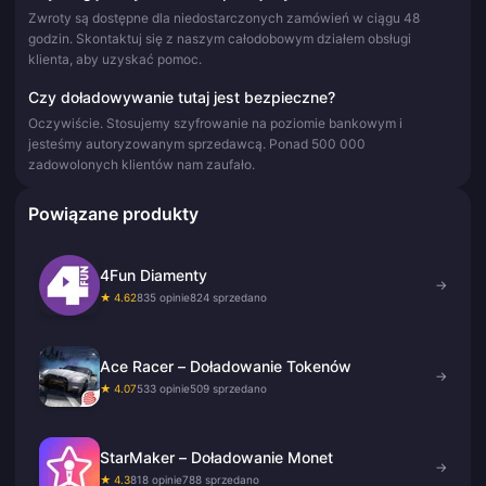
Zwroty są dostępne dla niedostarczonych zamówień w ciągu 48
godzin. Skontaktuj się z naszym całodobowym działem obsługi
klienta, aby uzyskać pomoc.
Czy doładowywanie tutaj jest bezpieczne?
Oczywiście. Stosujemy szyfrowanie na poziomie bankowym i
jesteśmy autoryzowanym sprzedawcą. Ponad 500 000
zadowolonych klientów nam zaufało.
Powiązane produkty
4Fun Diamenty
→
★ 4.62
835 opinie
824 sprzedano
Ace Racer – Doładowanie Tokenów
→
★ 4.07
533 opinie
509 sprzedano
StarMaker – Doładowanie Monet
→
★ 4.3
818 opinie
788 sprzedano