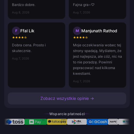
Bardzo dobre.
Fajna gra~♡
Aug 8, 2026
Aug 7, 2026
Ffal Lik
Manjunath Rathod
F
M
★
★
★
★
☆
★
★
★
★
☆
Dobra cena. Prosto i
Moje oczekiwania wobec tej
skutecznie.
strony spadają. Myślałem, że
jest najlepsza, ale cóż, nic na
Aug 7, 2026
to nie poradzę. Powinni
popracować nad kilkoma
kwestiami.
Aug 7, 2026
Zobacz wszystkie opinie →
Wsparcie płatności