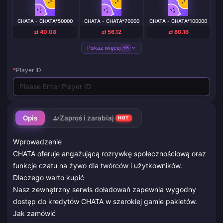
CHATA - CHATA*50000
CHATA - CHATA*70000
CHATA - CHATA*100000
zł 40.08
zł 56.12
zł 80.16
Pokaż więcej
+5
*
Player ID
Opis
Zaproś i zarabiaj
HOT
Wprowadzenie
CHATA oferuje angażującą rozrywkę społecznościową oraz
funkcje czatu na żywo dla twórców i użytkowników.
Dlaczego warto kupić
Nasz zewnętrzny serwis doładowań zapewnia wygodny
dostęp do kredytów CHATA w szerokiej gamie pakietów.
Jak zamówić