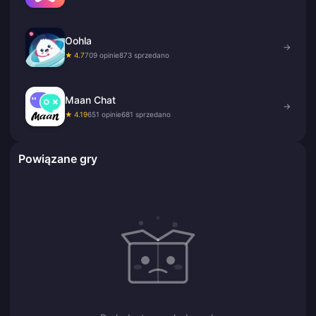
Oohla
→
★ 4.7
709 opinie
873 sprzedano
Maan Chat
→
★ 4.19
651 opinie
681 sprzedano
Powiązane gry