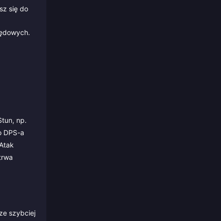
sz się do
pędowych.
Stun, np.
go DPS-a
 Atak
trwa
ze szybciej