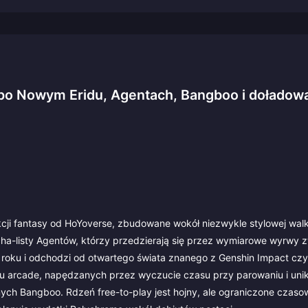
po Nowym Eridu, Agentach, Bangboo i doładow
cji fantasy od HoYoverse, zbudowane wokół niezwykle stylowej walki
cha-listy Agentów, którzy przedzierają się przez wymiarowe wyrwy 
4 roku i odchodzi od otwartego świata znanego z Genshin Impact czy
lu arcade, napędzanych przez wyczucie czasu przy parowaniu i uni
ych Bangboo. Rdzeń free-to-play jest hojny, ale ograniczone czas