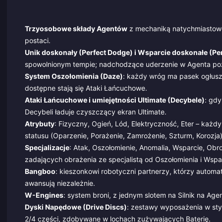
Trzyosobowe składy Agentów
z mechaniką natychmiastowej
postaci.
Unik doskonały (Perfect Dodge) i Wsparcie doskonałe (Per
spowolnionym tempie; nadchodzące uderzenie w Agenta po
System Oszołomienia (Daze)
: każdy wróg ma pasek ogłusz
dostępne stają się Ataki Łańcuchowe.
Ataki Łańcuchowe i umiejętności Ultimate (Decybele)
: gdy
Decybeli ładuje czyszczący ekran Ultimate.
Atrybuty
: Fizyczny, Ogień, Lód, Elektryczność, Eter – każd
statusu (Oparzenie, Porażenie, Zamrożenie, Szturm, Korozja)
Specjalizacje
: Atak, Oszołomienie, Anomalia, Wsparcie, Obr
zadających obrażenia ze specjalistą od Oszołomienia i Wspa
Bangboo
: kieszonkowi robotyczni partnerzy, którzy automa
awansują niezależnie.
W-Engines
: system broni, z jednym slotem na Silnik na Age
Dyski Napędowe (Drive Discs)
: zestawy wyposażenia w sty
2/4 części, zdobywane w lochach zużywających Baterię.