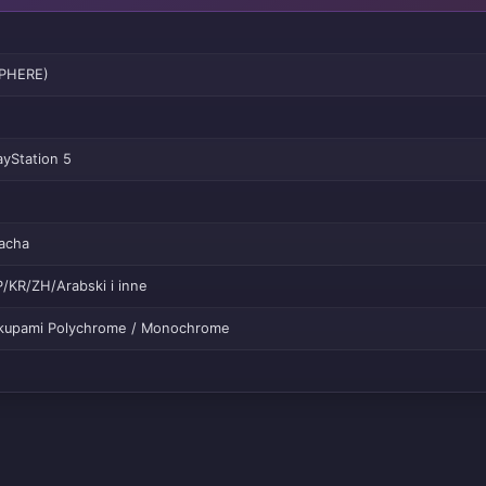
PHERE)
ayStation 5
acha
P/KR/ZH/Arabski i inne
zakupami Polychrome / Monochrome