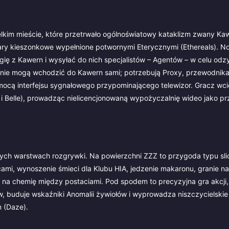
elkim mieście, które przetrwało ogólnoświatowy kataklizm zwany Ka
iary kieszonkowe wypełnione potwornymi Eterycznymi (Ethereals). N
ię z Kawern i wysyłać do nich specjalistów – Agentów – w celu odz
i nie mogą wchodzić do Kawern sami; potrzebują Proxy, przewodnika
mocą interfejsu sygnałowego przypominającego telewizor. Gracz wcie
 i Belle), prowadząc nielicencjonowaną wypożyczalnię wideo jako pr
ych warstwach rozgrywki. Na powierzchni ZZZ to przygoda typu slice
ami, wynoszenie śmieci dla Klubu HIA, jedzenie makaronu, granie na
 na chemię między postaciami. Pod spodem to precyzyjna gra akcji,
, buduje wskaźniki Anomalii żywiołów i wyprowadza niszczycielskie
 (Daze).