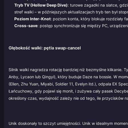
Tryb TV (Hollow Deep Dive)
: turowe zagadki na siatce, gdz
stref walki – w późniejszych aktualizacjach tryb ten był sto
Poziom Inter-Knot
: poziom konta, który blokuje rozdział
Cross-save
: postęp synchronizuje się między PC, urządzen
Głębokość walki: pętla swap-cancel
Silnik walki nagradza rotację bardziej niż bezmyślne klikanie.
Anby, Lycaon lub Qingyi), który buduje Daze na bossie. W mom
(Ellen, Zhu Yuan, Miyabi, Soldier 11, Evelyn itd.), odpala EX 
Łańcuchowy, gdy pojawi się monit, i zużywa cały pasek Decybe
określony czas, wydajność zależy nie od tego, ile przycisków na
Unik doskonały to szczyt umiejętności. Unik w idealnym momen