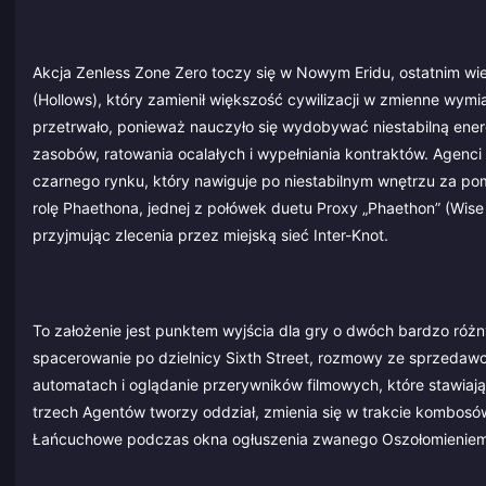
Akcja Zenless Zone Zero toczy się w Nowym Eridu, ostatnim wi
(Hollows), który zamienił większość cywilizacji w zmienne wym
przetrwało, ponieważ nauczyło się wydobywać niestabilną energ
zasobów, ratowania ocalałych i wypełniania kontraktów. Agenc
czarnego rynku, który nawiguje po niestabilnym wnętrzu za po
rolę Phaethona, jednej z połówek duetu Proxy „Phaethon” (Wise
przyjmując zlecenia przez miejską sieć Inter-Knot.
To założenie jest punktem wyjścia dla gry o dwóch bardzo różn
spacerowanie po dzielnicy Sixth Street, rozmowy ze sprzedawc
automatach i oglądanie przerywników filmowych, które stawiają
trzech Agentów tworzy oddział, zmienia się w trakcie kombosów
Łańcuchowe podczas okna ogłuszenia zwanego Oszołomieniem