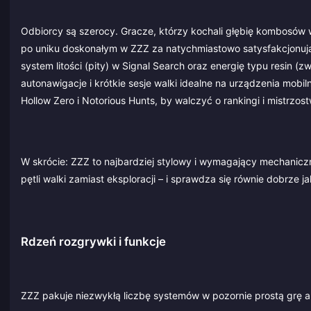
Odbiorcy są szerocy. Gracze, którzy kochali głębię kombosów 
po uniku doskonałym w ZZZ za natychmiastowo satysfakcjonują
system litości (pity) w Signal Search oraz energię typu resin (z
autonawigacje i krótkie sesje walki idealne na urządzenia mob
Hollow Zero i Notorious Hunts, by walczyć o rankingi i mistrzos
W skrócie: ZZZ to najbardziej stylowy i wymagający mechaniczn
pętli walki zamiast eksploracji – i sprawdza się równie dobrze 
Rdzeń rozgrywki i funkcje
ZZZ pakuje niezwykłą liczbę systemów w pozornie prostą grę ak