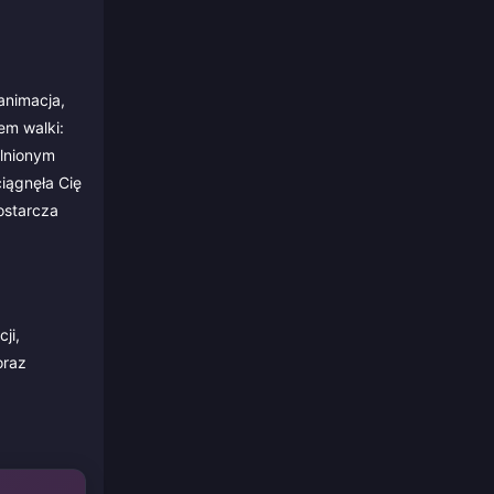
animacja,
em walki:
olnionym
iągnęła Cię
ostarcza
ji,
oraz