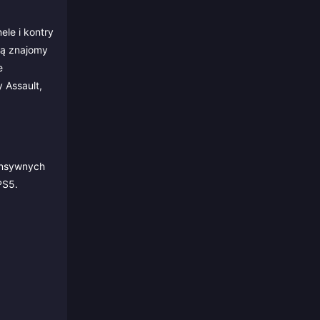
le i kontry
ją znajomy
e
 Assault,
tensywnych
PS5.