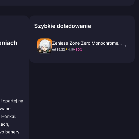
Szybkie doładowanie
aniach
Zenless Zone Zero Monochrome
→
doładowanie
od $5.22
★
4.19
-30%
 opartej na
zwane
 Honkai:
kach,
owo banery