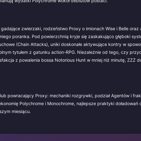
planują wydatki Polychrome wokół debiutów postaci.
 gadające zwierzaki, rodzeństwo Proxy o imionach Wise i Belle oraz 
iego poranka. Pod powierzchnią kryje się zaskakująco głęboki syst
cuchowe (Chain Attacks), uniki doskonałe aktywujące kontry w spow
nym tytułem z gatunku action-RPG. Niezależnie od tego, czy przyc
ysfakcja z powalenia bossa Notorious Hunt w mniej niż minutę, ZZZ d
ub powracający Proxy: mechaniki rozgrywki, podział Agentów i frakc
ekonomię Polychrome i Monochrome, najlepsze praktyki doładowań 
wszym miesiącu.