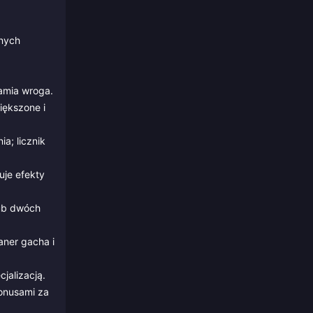
żnych
amia wroga.
iększone i
a; licznik
uje efekty
lub dwóch
aner gacha i
jalizacją.
bonusami za