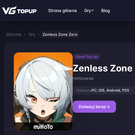
Przejdź do głównej treści
Strona główna
Gry
Blog
▼
Home
Gry
Zenless Zone Zero
Game Top-Up
Zenless Zone
HoYoverse
PC, iOS, Android, PS5
Platforma
Doładuj teraz
→