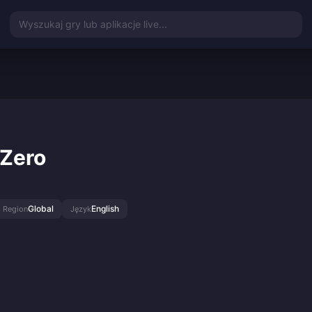
Wyszukaj gry lub aplikacje live...
 Zero
Global
English
Region
Język