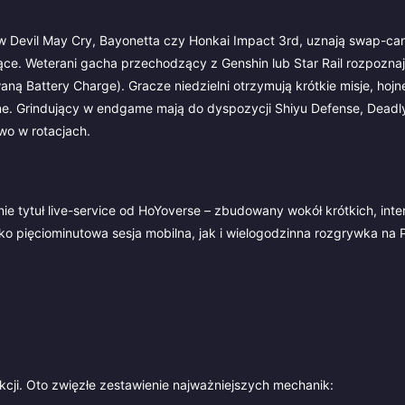
w Devil May Cry, Bayonetta czy Honkai Impact 3rd, uznają swap-cane
ce. Weterani gacha przechodzący z Genshin lub Star Rail rozpozna
waną Battery Charge). Gracze niedzielni otrzymują krótkie misje, hojn
ilne. Grindujący w endgame mają do dyspozycji Shiyu Defense, Deadly
two w rotacjach.
ie tytuł live-service od HoYoverse – zbudowany wokół krótkich, in
jako pięciominutowa sesja mobilna, jak i wielogodzinna rozgrywka na 
cji. Oto zwięzłe zestawienie najważniejszych mechanik: