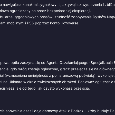
ie nawigujesz kanałami sygnałowymi, aktywujesz wydarzenia i zbliża
pniowo ograniczany na rzecz bezpośredniej eksploracji.
y fabularne, tygodniowych bossów i trudność zdobywania Dysków Na
iami mobilnymi i PS5 poprzez konto HoYoverse.
 Typowa pętla zaczyna się od Agenta Oszałamiającego (Specjalizacja 
encie, gdy wróg zostaje ogłuszony, gracz przełącza się na główne
Special (wzmocniona umiejętność z pomarańczową poświatą), wykonuje
li na Ultimate w oknie zwiększonych obrażeń. Ponieważ ogłuszenie 
ciśniesz, ale od tego, jak czysto wykonasz przejścia.
cie spowalnia czas i daje darmowy Atak z Doskoku, który buduje Da