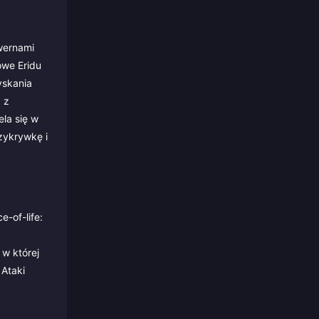
wernami
owe Eridu
yskania
 z
la się w
zykrywkę i
-of-life:
 w której
 Ataki