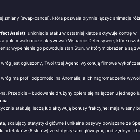
 zmiany (swap-cancel), która pozwala płynnie łączyć animacje ró
fect Assist)
: uniknięcie ataku w ostatniej klatce aktywuje kontrę w
za polem walki może aktywować Wsparcie Defensywne, które oszał
enia; wypełnienie go powoduje stan Stun, w którym obrażenia są zw
 wróg jest ogłuszony, Twoi trzej Agenci wykonują filmowe wykończeni
y wróg ma profil odporności na Anomalie, a ich nagromadzenie wywoł
.
ona, Przebicie – budowanie drużyny opiera się na łączeniu jednego 
rcia.
tycznie atakują, leczą lub aktywują bonusy frakcyjne; mają własny b
nta, skalujący statystyki główne i unikalne pasywy powiązane ze Spec
lu artefaktów (6 slotów) ze statystykami głównymi, podrzędnymi i 