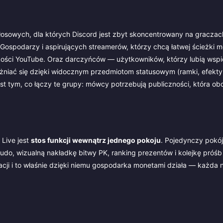
łosowych, dla których Discord jest zbyt skoncentrowany na graczach
 Gospodarzy i aspirujących streamerów, którzy chcą łatwej ścieżki m
akości YouTube. Oraz darczyńców — użytkowników, którzy lubią wspi
żniać się dzięki widocznym przedmiotom statusowym (ramki, efekty 
st tym, co łączy te grupy: mówcy potrzebują publiczności, która ob
 Live jest
stos funkcji wewnątrz jednego pokoju
. Pojedynczy pokó
o, wizualną nakładkę bitwy PK, ranking prezentów i kolejkę próśb 
acji i to właśnie dzięki niemu gospodarka monetami działa — każda 