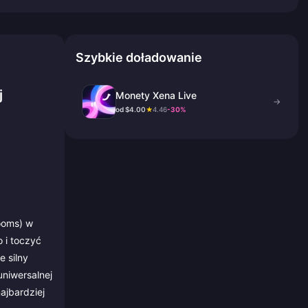
Szybkie doładowanie
j
Monety Xena Live
→
od $4.00
★
4.46
-30%
ooms) w
 i toczyć
e silny
uniwersalnej
ajbardziej