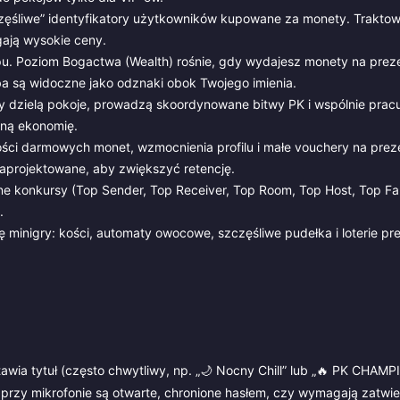
zęśliwe” identyfikatory użytkowników kupowane za monety. Traktow
gają wysokie ceny.
u. Poziom Bogactwa (Wealth) rośnie, gdy wydajesz monety na prez
a są widoczne jako odznaki obok Twojego imienia.
 dzielą pokoje, prowadzą skoordynowane bitwy PK i wspólnie pracu
rzną ekonomię.
ości darmowych monet, wzmocnienia profilu i małe vouchery na prez
Zaprojektowane, aby zwiększyć retencję.
e konkursy (Top Sender, Top Receiver, Top Room, Top Host, Top Fam
.
minigry: kości, automaty owocowe, szczęśliwe pudełka i loterie pr
awia tytuł (często chwytliwy, np. „🌙 Nocny Chill” lub „🔥 PK CHA
przy mikrofonie są otwarte, chronione hasłem, czy wymagają zatwi