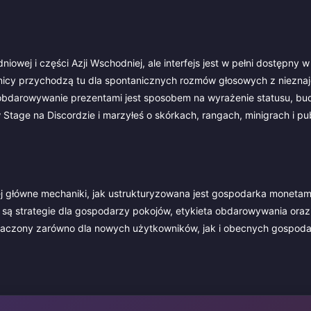
iowej i części Azji Wschodniej, ale interfejs jest w pełni dostępny w
wnicy przychodzą tu dla spontanicznych rozmów głosowych z niezna
 obdarowywanie prezentami jest sposobem na wyrażenie statusu, b
w Stage na Discordzie i marzyłeś o skórkach, rangach, minigrach i pu
 jej główne mechaniki, jak ustrukturyzowana jest gospodarka monetami
 są strategie dla gospodarzy pokojów, etykieta obdarowywania oraz
znaczony zarówno dla nowych użytkowników, jak i obecnych gospoda