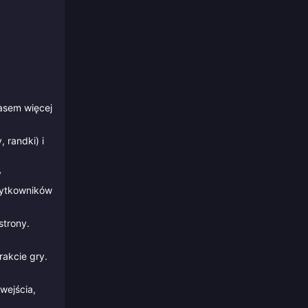
zasem więcej
 randki) i
y
żytkowników
strony.
akcie gry.
wejścia,