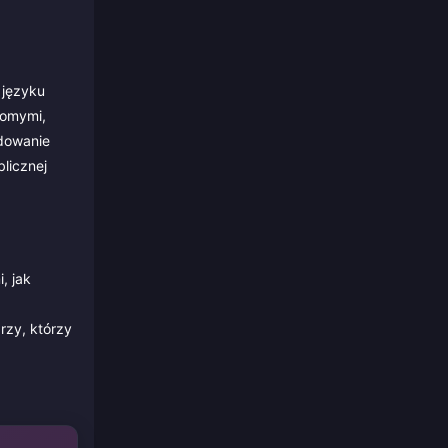
 języku
jomymi,
udowanie
blicznej
, jak
rzy, którzy