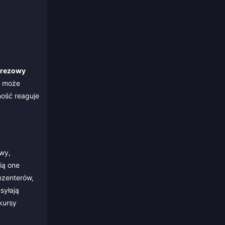
prezowy
y może
ność reaguje
owy,
ią one
ezenterów,
syłają
kursy