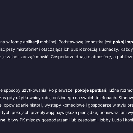
na w formę aplikacji mobilnej. Podstawową jednostką jest
pokój im
c przy mikrofonie” i otaczającą ich publicznością słuchaczy. Każd
e je zająć i zacząć mówić. Gospodarze dbają o atmosferę, a publicz
ebie sposoby użytkowania. Po pierwsze,
pokoje spotkań
: luźne rozm
as gdy użytkownicy robią coś innego na swoich telefonach. Stanow
e, opowiadanie historii, występy komediowe i gospodarze w stylu pr
 tych pokojach przepływają największe pieniądze, ponieważ fani wy
jne
: bitwy PK między gospodarzami lub zespołami, lobby Ludo i kon