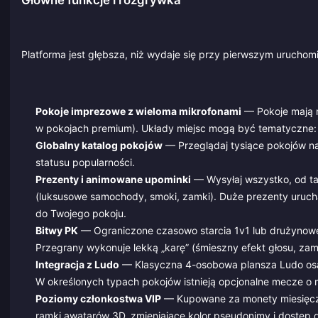
Platforma jest głębsza, niż wydaje się przy pierwszym uruchom
Pokoje imprezowe z wieloma mikrofonami
— Pokoje mają m
w pokojach premium). Układy miejsc mogą być tematyczne: ki
Globalny katalog pokojów
— Przeglądaj tysiące pokojów na 
statusu popularności.
Prezenty i animowane upominki
— Wysyłaj wszystko, od ta
(luksusowe samochody, smoki, zamki). Duże prezenty urucha
do Twojego pokoju.
Bitwy PK
— Ograniczone czasowo starcia 1v1 lub drużynowe,
Przegrany wykonuje lekką „karę” (śmieszny efekt głosu, za
Integracja z Ludo
— Klasyczna 4-osobowa plansza Ludo osad
W określonych typach pokojów istnieją opcjonalne mecze o 
Poziomy członkostwa VIP
— Kupowane za monety miesięczne
ramki awatarów 3D, zmieniające kolor pseudonimy i dostęp d