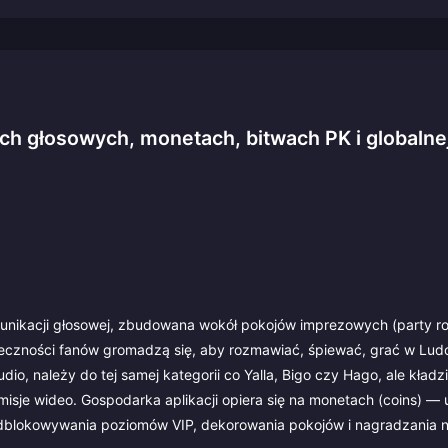
ch głosowych, monetach, bitwach PK i globalne
munikacji głosowej, zbudowana wokół pokojów imprezowych (party r
połeczności fanów gromadzą się, aby rozmawiać, śpiewać, grać w Ludo
o, należy do tej samej kategorii co Yalla, Bigo czy Hago, ale kładzi
misje wideo. Gospodarka aplikacji opiera się na monetach (coins) — 
 odblokowywania poziomów VIP, dekorowania pokojów i nagradzania n