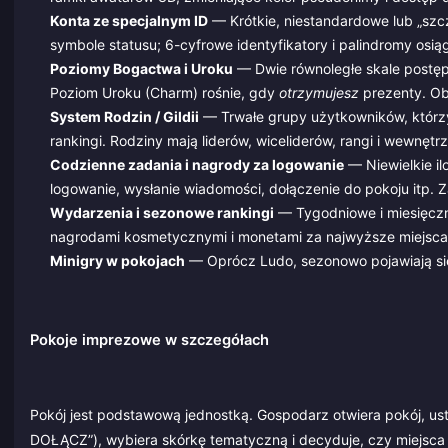
Konta ze specjalnym ID
— Krótkie, niestandardowe lub „szc
symbole statusu; 6-cyfrowe identyfikatory i palindromy osią
Poziomy Bogactwa i Uroku
— Dwie równoległe skale postęp
Poziom Uroku (Charm) rośnie, gdy
otrzymujesz
prezenty. Ob
System Rodzin / Gildii
— Trwałe grupy użytkowników, którzy
rankingi. Rodziny mają liderów, wiceliderów, rangi i wewnęt
Codzienne zadania i nagrody za logowanie
— Niewielkie il
logowanie, wysłanie wiadomości, dołączenie do pokoju itp. 
Wydarzenia i sezonowe rankingi
— Tygodniowe i miesięczn
nagrodami kosmetycznymi i monetami za najwyższe miejsca
Minigry w pokojach
— Oprócz Ludo, sezonowo pojawiają się 
Pokoje imprezowe w szczegółach
Pokój jest podstawową jednostką. Gospodarz otwiera pokój, ust
DOŁĄCZ”), wybiera skórkę tematyczną i decyduje, czy miejsca 