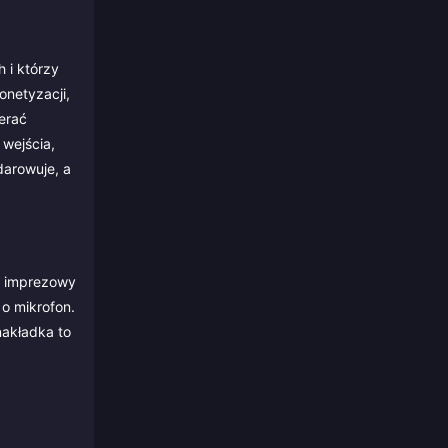
 i którzy
onetyzacji,
erać
wejścia,
darowuje, a
j imprezowy
o mikrofon.
nakładka to