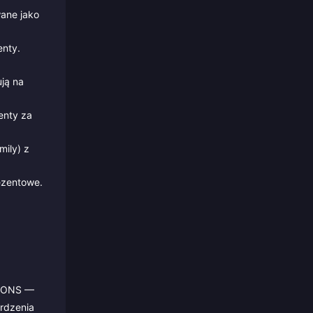
ane jako
enty.
ją na
enty za
ily) z
ezentowe.
MPIONS —
erdzenia