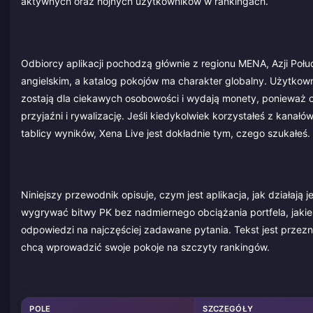
aktywnych oraz hojnych użytkowników w rankingach.
Odbiorcy aplikacji pochodzą głównie z regionu MENA, Azji Połudn
angielskim, a katalog pokojów ma charakter globalny. Użytko
zostają dla ciekawych osobowości i wydają monety, ponieważ
przyjaźni i rywalizację. Jeśli kiedykolwiek korzystałeś z kanałó
tablicy wyników, Xena Live jest dokładnie tym, czego szukałeś.
Niniejszy przewodnik opisuje, czym jest aplikacja, jak działają
wygrywać bitwy PK bez nadmiernego obciążania portfela, jakie
odpowiedzi na najczęściej zadawane pytania. Tekst jest prze
chcą wprowadzić swoje pokoje na szczyty rankingów.
POLE
SZCZEGÓŁY