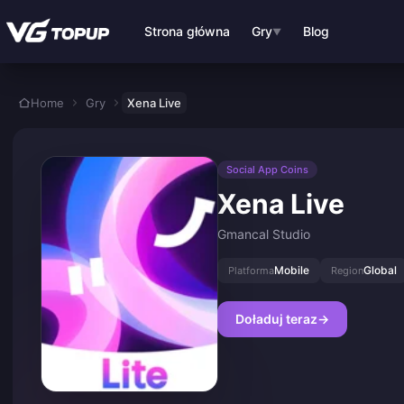
Przejdź do głównej treści
Strona główna
Gry
Blog
▼
Home
Gry
Xena Live
Social App Coins
Xena Live
Gmancal Studio
Mobile
Global
Platforma
Region
Doładuj teraz
→