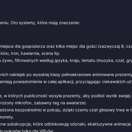
ieniu. Oto systemy, które mają znaczenie:
iejsce dla gospodarza oraz kilka miejsc dla gości (zazwyczaj 8, c
no, tron, kawiarnia, scena itp.
żywo, filtrowanych według języka, kraju, tematu (muzyka, czat, gry,
nich naklejek po wysokiej klasy pełnoekranowe animowane prezent
miają powiadomienia w całej aplikacji, przyciągając ciekawskich u
 w których publiczność wysyła prezenty, aby podbić wynik swojej 
mrożony mikrofon, zabawny tag na awatarze).
zona bezpośrednio w pokoju, dzięki czemu czat głosowy trwa w tr
monety.
 subskrypcje, które odblokowują odznaki, ekskluzywne animacje 
o pokojów tylko dla VIP-ów.