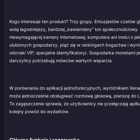
Kogo interesuje ten produkt? Trzy grupy. Entuzjastów czatów g
wolą łagodniejszy, bardziej „kawiarniany” ton społecznościowy.
niewymagającej kamery internetowej, komputera ani treści o j
ulubionych gospodarzy, piąć się w rankingach bogactwa i wyró
odznaki VIP, specjalne identyfikatory). Gospodarka monetami je
darczyńcy potrzebują mówców wartych wsparcia.
W porównaniu do aplikacji jednofunkcyjnych, wyróżnikiem Xena
może jednocześnie obsługiwać rozmowę głosową, planszę do Lud
To zagęszczenie sprawia, że użytkownicy nie przełączają aplik
kolejny powód do wydatków.
Główne funkcje i rozgrywka