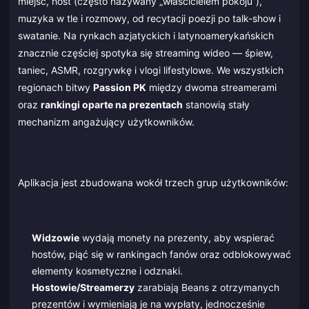
miejsc, host (często nazywany „właścicielem pokoju”),
muzyka w tle i rozmowy, od recytacji poezji po talk-show i
swatanie. Na rynkach azjatyckich i latynoamerykańskich
znacznie częściej spotyka się streaming wideo — śpiew,
taniec, ASMR, rozgrywkę i vlogi lifestylowe. We wszystkich
regionach bitwy
Passion PK
między dwoma streamerami
oraz
rankingi oparte na prezentach
stanowią stały
mechanizm angażujący użytkowników.
Aplikacja jest zbudowana wokół trzech grup użytkowników:
Widzowie
wydają monety na prezenty, aby wspierać
hostów, piąć się w rankingach fanów oraz odblokowywać
elementy kosmetyczne i odznaki.
Hostowie/Streamerzy
zarabiają Beans z otrzymanych
prezentów i wymieniają je na wypłaty, jednocześnie