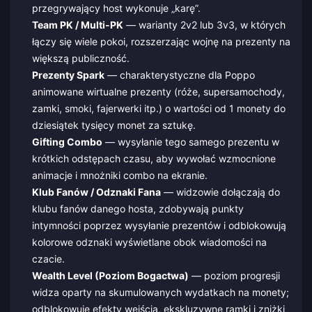
przegrywający host wykonuje „karę”.
Team PK / Multi-PK
— warianty 2v2 lub 3v3, w których
łączy się wiele pokoi, rozszerzając wojnę na prezenty na
większą publiczność.
Prezenty Spark
— charakterystyczne dla Poppo
animowane wirtualne prezenty (róże, supersamochody,
zamki, smoki, fajerwerki itp.) o wartości od 1 monety do
dziesiątek tysięcy monet za sztukę.
Gifting Combo
— wysyłanie tego samego prezentu w
krótkich odstępach czasu, aby wywołać wzmocnione
animacje i mnożniki combo na ekranie.
Klub Fanów / Odznaki Fana
— widzowie dołączają do
klubu fanów danego hosta, zdobywają punkty
intymności poprzez wysyłanie prezentów i odblokowują
kolorowe odznaki wyświetlane obok wiadomości na
czacie.
Wealth Level (Poziom Bogactwa)
— poziom progresji
widza oparty na skumulowanych wydatkach na monety;
odblokowuje efekty wejścia, ekskluzywne ramki i zniżki