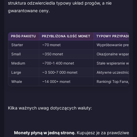
struktura odzwierciedla typowy układ progów, a nie
gwarantowane ceny.
PRÓG PAKIETU
PRZYBLIŻONA ILOŚĆ MONET
TYPOWY PRZYPADEK U
Starter
~70 monet
Wypróbowanie prezentó
Small
~350 monet
Okazjonalne wsparcie, 
Medium
~700–1 400 monet
Stałe wspieranie w jedn
Large
~3 500–7 000 monet
Aktywne uczestnictwo
Whale
~14 000+ monet
Rankingi Top Fana, duż
Kilka ważnych uwag dotyczących waluty:
Monety płyną w jedną stronę.
Kupujesz je za prawdziwe