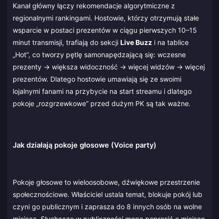
Kanał główny łączy rekomendacje algorytmiczne z
regionalnymi rankingami. Hostowie, którzy otrzymują stałe
wsparcie w postaci prezentów w ciągu pierwszych 10–15
minut transmisji, trafiają do sekcji
Live Buzz
i na tablice
„Hot”, co tworzy pętlę samonapędzającą się: wczesne
prezenty → większa widoczność → więcej widzów → więcej
prezentów. Dlatego hostowie umawiają się ze swoimi
lojalnymi fanami na przybycie na start streamu i dlatego
pokoje „rozgrzewkowe” przed dużym PK są tak ważne.
Jak działają pokoje głosowe (Voice party)
Pokoje głosowe to wieloosobowe, dźwiękowe przestrzenie
społecznościowe. Właściciel ustala temat, blokuje pokój lub
czyni go publicznym i zaprasza do 8 innych osób na wolne
miejsca. Słuchacze w publiczności mogą poprosić o miejsce