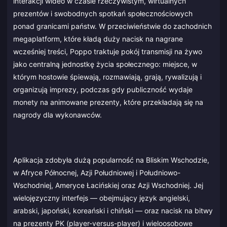
interakcji wideo w czasie rzeczywistym, wirtualnych
prezentów i swobodnych spotkań społecznościowych
ponad granicami państw. W przeciwieństwie do zachodnich
megaplatform, które kładą duży nacisk na nagrane
wcześniej treści, Poppo traktuje pokój transmisji na żywo
jako centralną jednostkę życia społecznego: miejsce, w
którym hostowie śpiewają, rozmawiają, grają, rywalizują i
organizują imprezy, podczas gdy publiczność wydaje
monety na animowane prezenty, które przekładają się na
nagrody dla wykonawców.
Aplikacja zdobyła dużą popularność na Bliskim Wschodzie,
w Afryce Północnej, Azji Południowej i Południowo-
Wschodniej, Ameryce Łacińskiej oraz Azji Wschodniej. Jej
wielojęzyczny interfejs — obejmujący język angielski,
arabski, japoński, koreański i chiński — oraz nacisk na bitwy
na prezenty PK (player-versus-player) i wieloosobowe