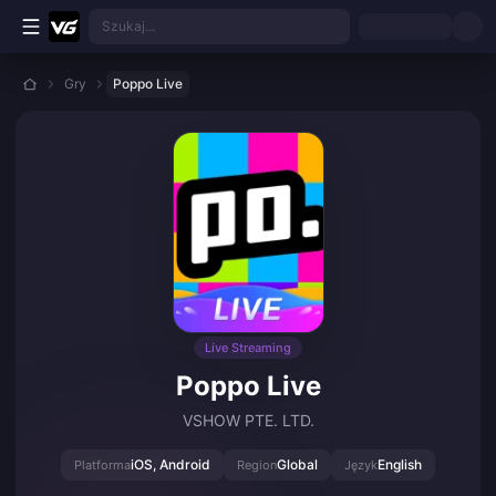
Przejdź do głównej treści
Szukaj...
Gry
Poppo Live
Live Streaming
Poppo Live
VSHOW PTE. LTD.
iOS, Android
Global
English
Platforma
Region
Język