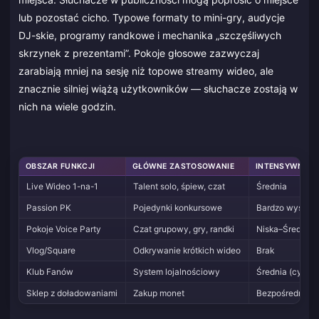
lub pozostać cicho. Typowe formaty to mini-gry, audycje
DJ-skie, programy randkowe i mechanika „szczęśliwych
skrzynek z prezentami”. Pokoje głosowe zazwyczaj
zarabiają mniej na sesję niż topowe streamy wideo, ale
znacznie silniej wiążą użytkowników — słuchacze zostają w
nich na wiele godzin.
OBSZAR FUNKCJI
GŁÓWNE ZASTOSOWANIE
INTENSYWNOŚ
Live Wideo 1-na-1
Talent solo, śpiew, czat
Średnia
Passion PK
Pojedynki konkursowe
Bardzo wysoka
Pokoje Voice Party
Czat grupowy, gry, randki
Niska–Średnia
Vlog/Square
Odkrywanie krótkich wideo
Brak
Klub Fanów
System lojalnościowy
Średnia (cyklic
Sklep z doładowaniami
Zakup monet
Bezpośredni w