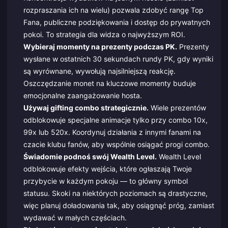
rozpraszania ich na wielu) pozwala zdobyć rangę Top
Fana, publiczne podziękowania i dostęp do prywatnych
pokoi. To strategia dla widza o najwyższym ROI.
Wybieraj momenty na prezenty podczas PK.
Prezenty
wysłane w ostatnich 30 sekundach rundy PK, gdy wyniki
są wyrównane, wywołują najsilniejszą reakcję.
Oszczędzanie monet na kluczowe momenty buduje
emocjonalne zaangażowanie hosta.
Używaj gifting combo strategicznie.
Wiele prezentów
odblokowuje specjalne animacje tylko przy combo 10x,
99x lub 520x. Koordynuj działania z innymi fanami na
czacie klubu fanów, aby wspólnie osiągać progi combo.
Świadomie podnoś swój Wealth Level.
Wealth Level
odblokowuje efekty wejścia, które ogłaszają Twoje
przybycie w każdym pokoju — to główny symbol
statusu. Skoki na niektórych poziomach są drastyczne,
więc planuj doładowania tak, aby osiągnąć próg, zamiast
wydawać w małych częściach.