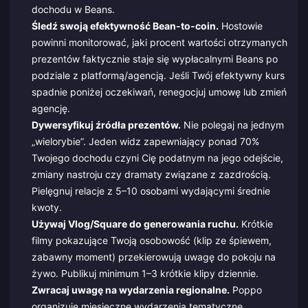
dochodu w Beans.
Śledź swoją efektywność Bean-to-coin.
Hostowie
powinni monitorować, jaki procent wartości otrzymanych
prezentów faktycznie staje się wypłacalnymi Beans po
podziale z platformą/agencją. Jeśli Twój efektywny kurs
spadnie poniżej oczekiwań, renegocjuj umowę lub zmień
agencję.
Dywersyfikuj źródła prezentów.
Nie polegaj na jednym
„wielorybie”. Jeden widz zapewniający ponad 70%
Twojego dochodu czyni Cię podatnym na jego odejście,
zmiany nastroju czy dramaty związane z zazdrością.
Pielęgnuj relacje z 5–10 osobami wydającymi średnie
kwoty.
Używaj Vlog/Square do generowania ruchu.
Krótkie
filmy pokazujące Twoją osobowość (klip ze śpiewem,
zabawny moment) przekierowują uwagę do pokoju na
żywo. Publikuj minimum 1–3 krótkie klipy dziennie.
Zwracaj uwagę na wydarzenia regionalne.
Poppo
organizuje miesięczne wydarzenia tematyczne