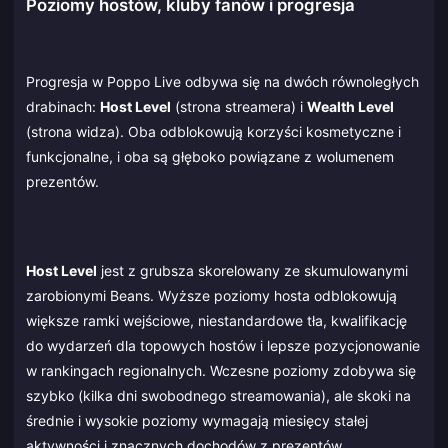
Poziomy hostów, kluby fanów i progresja
Progresja w Poppo Live odbywa się na dwóch równoległych
drabinach:
Host Level
(strona streamera) i
Wealth Level
(strona widza). Oba odblokowują korzyści kosmetyczne i
funkcjonalne, i oba są głęboko powiązane z wolumenem
prezentów.
Host Level
jest z grubsza skorelowany ze skumulowanymi
zarobionymi Beans. Wyższe poziomy hosta odblokowują
większe ramki wejściowe, niestandardowe tła, kwalifikację
do wydarzeń dla topowych hostów i lepsze pozycjonowanie
w rankingach regionalnych. Wczesne poziomy zdobywa się
szybko (kilka dni swobodnego streamowania), ale skoki na
średnie i wysokie poziomy wymagają miesięcy stałej
aktywności i znacznych dochodów z prezentów.