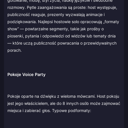
gotowanie, modę, styl życia, naukę języków i swobodne
rozmowy. Pętle zaangażowania są proste: host występuje,
publiczność reaguje, prezenty wyzwalają animacje i
podziękowania. Najlepsi hostowie solo opracowują „formaty
show” — powtarzalne segmenty, takie jak prośby o
piosenki, pytania i odpowiedzi od widzów lub tematy dnia
— które uczą publiczność powracania o przewidywalnych
porach.
Pokoje Voice Party
Pokoje oparte na dźwięku z wieloma mówcami. Host pokoju
jest jego właścicielem, ale do 8 innych osób może zajmować
miejsca i zabierać głos. Typowe podformaty: