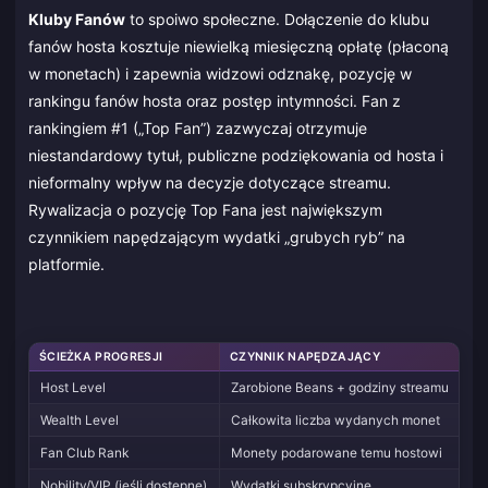
Kluby Fanów
to spoiwo społeczne. Dołączenie do klubu
fanów hosta kosztuje niewielką miesięczną opłatę (płaconą
w monetach) i zapewnia widzowi odznakę, pozycję w
rankingu fanów hosta oraz postęp intymności. Fan z
rankingiem #1 („Top Fan”) zazwyczaj otrzymuje
niestandardowy tytuł, publiczne podziękowania od hosta i
nieformalny wpływ na decyzje dotyczące streamu.
Rywalizacja o pozycję Top Fana jest największym
czynnikiem napędzającym wydatki „grubych ryb” na
platformie.
ŚCIEŻKA PROGRESJI
CZYNNIK NAPĘDZAJĄCY
WI
Host Level
Zarobione Beans + godziny streamu
Ra
Wealth Level
Całkowita liczba wydanych monet
An
Fan Club Rank
Monety podarowane temu hostowi
Ko
Nobility/VIP (jeśli dostępne)
Wydatki subskrypcyjne
Ra