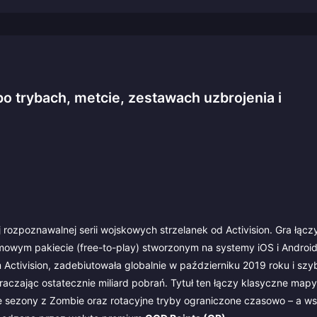
o trybach, metcie, zestawach uzbrojenia i
j rozpoznawalnej serii wojskowych strzelanek od Activision. Gra łącz
wym pakiecie (free-to-play) stworzonym na systemy iOS i Android
tivision, zadebiutowała globalnie w październiku 2019 roku i szyb
kraczając ostatecznie miliard pobrań. Tytuł ten łączy klasyczne mapy
e sezony z Zombie oraz rotacyjne tryby ograniczone czasowo – a ws