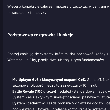
Więcej o kontekście całej serii możesz przeczytać w centrum
nowościach z franczyzy.
Podstawowa rozgrywka i funkcje
Poniżej znajdują się systemy, które musisz opanować. Każdy z
Weterana lub Elity, pomija dwa lub trzy z tych fundamentów.
Multiplayer 6v6 z klasycznymi mapami CoD.
Standoff, Nuke
sezonowe. Długość meczu to zazwyczaj 5–10 minut.
Battle Royale (100 graczy).
Isolated (standardowa mapa), Al
System klas z aktywnymi umiejętnościami i pasywnymi atuta
System Loadoutów.
Każda broń ma 5 gniazd na dodatki: celo
podwieszenia. Gotowe lub własne konfiguracje w systemie R