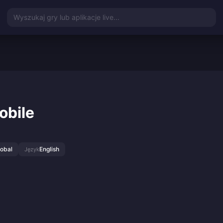
Wyszukaj gry lub aplikacje live...
obile
lobal
English
Język