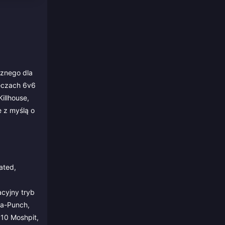
aznego dla
meczach 6v6
illhouse,
e z myślą o
ated,
cyjny tryb
-a-Punch,
v10 Moshpit,