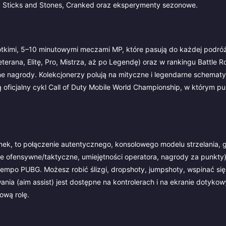
ad, Sticks and Stones, Cranked oraz eksperymenty sezonowe.
krótkimi, 5–10 minutowymi meczami MP, które pasują do każdej podró
erana, Elitę, Pro, Mistrza, aż po Legendę) oraz w rankingu Battle R
 nagrody. Kolekcjonerzy polują na mityczne i legendarne schematy
ą oficjalny cykl Call of Duty Mobile World Championship, w którym p
anek, to połączenie autentycznego, konsolowego modelu strzelania, g
ie ofensywne/taktyczne, umiejętności operatora, nagrody za punkty)
 tempo PUBG. Możesz robić ślizgi, dropshoty, jumpshoty, wspinać się
nia (aim assist) jest dostępne na kontrolerach i na ekranie dotyko
ową rolę.