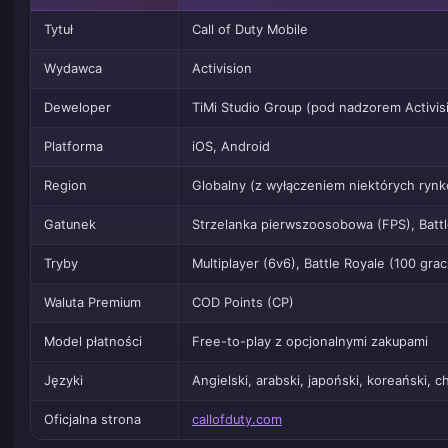
Tytuł
Call of Duty Mobile
Wydawca
Activision
Deweloper
TiMi Studio Group (pod nadzorem Activis
Platforma
iOS, Android
Region
Globalny (z wyłączeniem niektórych rynk
Gatunek
Strzelanka pierwszoosobowa (FPS), Battl
Tryby
Multiplayer (6v6), Battle Royale (100 g
Waluta Premium
COD Points (CP)
Model płatności
Free-to-play z opcjonalnymi zakupami
Języki
Angielski, arabski, japoński, koreański, c
Oficjalna strona
callofduty.com