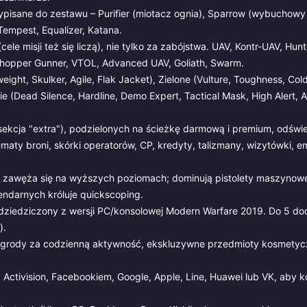
isane do zestawu – Purifier (miotacz ognia), Sparrow (wybuchowy 
Tempest, Equalizer, Katana.
e misji też się liczą), nie tylko za zabójstwa. UAV, Kontr-UAV, Hunte
Chopper Gunner, VTOL, Advanced UAV, Goliath, Swarm.
ight, Skulker, Agile, Flak Jacket), Zielone (Vulture, Toughness, Col
e (Dead Silence, Hardline, Demo Expert, Tactical Mask, High Alert, Al
ekcja "extra"), podzielonych na ścieżkę darmową i premium, odświ
aty broni, skórki operatorów, CP, kredyty, talizmany, wizytówki, em
p zawęża się na wyższych poziomach; dominują pistolety maszynow
ndarnych króluje quickscoping.
edziczony z wersji PC/konsolowej Modern Warfare 2019. Do 5 do
).
grody za codzienną aktywność, ekskluzywne przedmioty kosmetycz
 Activision, Facebookiem, Google, Apple, Line, Huawei lub VK, aby k