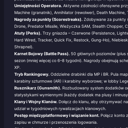
Umiejętności Operatora.
Aktywne zdolności ofensywne przyp
Machine (granatnik), Annihilator (rewolwer), Death Machine, 
Nagrody za punkty (Scorestreaks).
Zdobywane za punkty (cel
Drone, Predator Missile, Wieżyczka SAM, Stealth Chopper, 
Atuty (Perks).
Trzy gniazda – Czerwone (Persistence, Lightwe
Hard Wired, Tracker, Quick Fix, Restock, Gung-Ho), Niebieski
Shrapnel).
Karnet Bojowy (Battle Pass).
50 głównych poziomów (plus s
sezon (mniej więcej co 6–8 tygodni). Nagrody obejmują schem
XP.
Tryb Rankingowy.
Oddzielne drabinki dla MP i BR. Pula ma
karabiny szturmowe (AR) i karabiny wyborowe; w lobby Lege
Rusznikarz (Gunsmith).
Rozbudowany system dodatków odzi
statystykami wymiennymi (każdy dodatek ma plusy i minusy
Klany i Wojny Klanów.
Dołącz do klanu, aby otrzymywać na
udział w tygodniowych rywalizacjach klanowych.
Postęp międzyplatformowy i wiązanie kont.
Połącz konto z
zapisu w chmurze i przenoszenia logowania.