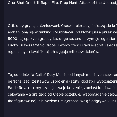
One-Shot One-Kill, Rapid Fire, Prop Hunt, Attack of the Unde
Odbiorcy gry są zróżnicowani. Gracze rekreacyjni cieszą się 
ambitni pną się w rankingu Multiplayer (od Nowicjusza przez Wet
5000 najlepszych graczy każdego sezonu otrzymuje legendarne
Lucky Draws i Mythic Drops. Twórcy treści i fani e-sportu śledz
regionalnych kwalifikacjach sięgają milionów dolarów.
To, co odróżnia Call of Duty Mobile od innych mobilnych strzel
personalizacji zestawów uzbrojenia (atuty, dodatki, wyposażen
Battle Royale, który szanuje swoje korzenie, zamiast kopiować
celowanie – a gra tego od Ciebie oczekuje. Wspomaganie celowa
(konfigurowalne), ale poziom umiejętności wciąż odgrywa klucz