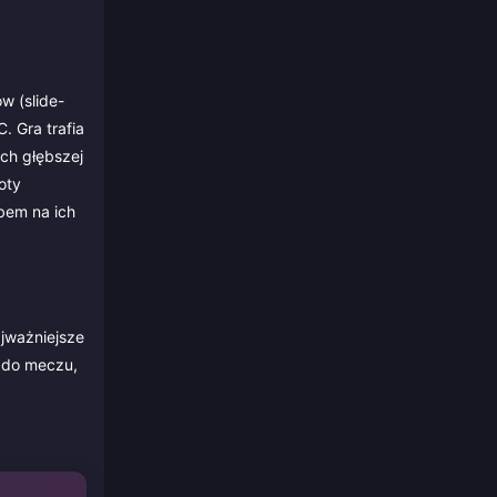
w (slide-
. Gra trafia
ych głębszej
oty
bem na ich
jważniejsze
m do meczu,