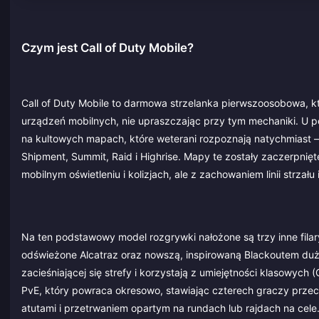
Czym jest Call of Duty Mobile?
Call of Duty Mobile to darmowa strzelanka pierwszoosobowa, k
urządzeń mobilnych, nie upraszczając przy tym mechaniki. U 
na kultowych mapach, które weterani rozpoznają natychmiast – m
Shipment, Summit, Raid i Highrise. Mapy te zostały zaczerpnię
mobilnym oświetleniu i kolizjach, ale z zachowaniem linii strzału i
Na ten podstawowy model rozgrywki nałożone są trzy inne fila
odświeżone Alcatraz oraz nowszą, inspirowaną Blackoutem duż
zacieśniającej się strefy i korzystają z umiejętności klasowych
PvE, który powraca okresowo, stawiając czterech graczy przeci
atutami i przetrwaniem opartym na rundach lub rajdach na cele