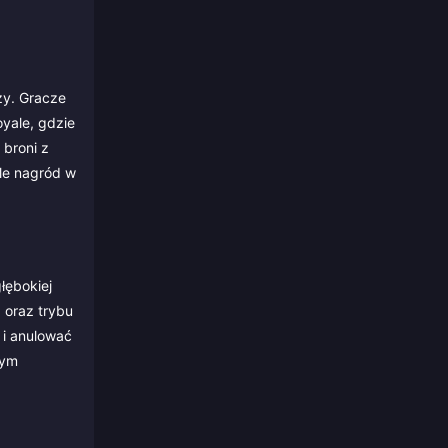
ży. Gracze
oyale, gdzie
 broni z
ule nagród w
łębokiej
 oraz trybu
 i anulować
wym