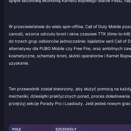
spięte sezonową ekonomią Karnetu Bojowego (Battle Pass), n
W przeciwieństwie do wielu spin-offów, Call of Duty Mobile poz
cancel), wzorce odrzutu broni i okna czasowe TTK (time-to-kill)
do trzech grup odbiorców jednocześnie: lojalistów serii Call o
alternatywy dla PUBG Mobile czy Free Fire, oraz ambitnych z
kosmetyczne, schematy broni, skórki operatorów i Karnet Boj
uzyskanie.
Ten przewodnik został stworzony, aby służyć pomocą na każdy
mechaniki, dziesiątki praktycznych porad, proces doładowania 
przejrzyj sekcje Porady Pro i Loadouty. Jeśli jesteś nowym gra
POLE
SZCZEGÓŁY