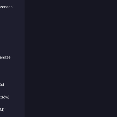
ezonach i
randze
ści
zdów).
J) i