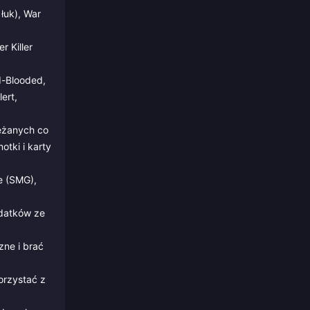
łuk), War
r Killer
d-Blooded,
ert,
eżanych co
otki i karty
e (SMG),
datków ze
ne i brać
orzystać z