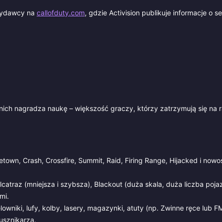
 wydawcy na
callofduty.com
, gdzie Activision publikuje informacje o s
 nich nagradza naukę – większość graczy, którzy zatrzymują się na 
town, Crash, Crossfire, Summit, Raid, Firing Range, Hijacked i nowo
catraz (mniejsza i szybsza), Blackout (duża skala, duża liczba poja
mi.
wniki, lufy, kolby, lasery, magazynki, atuty (np. Zwinne ręce lub FM
usznikarza.