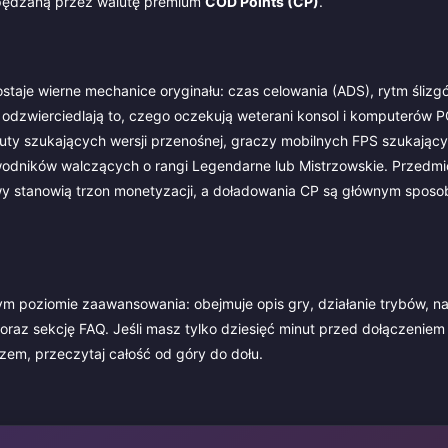
apędzaną przez walutę premium
COD Points (CP)
.
ostaje wierne mechanice oryginału: czas celowania (ADS), rytm ślizgó
 odzwierciedlają to, czego oczekują weterani konsol i komputerów PC
f Duty szukających wersji przenośnej, graczy mobilnych FPS szukając
awodników walczących o rangi Legendarne lub Mistrzowskie. Przedmi
owy stanowią trzon monetyzacji, a doładowania CP są głównym sposo
m poziomie zaawansowania: obejmuje opis gry, działanie trybów, na
oraz sekcję FAQ. Jeśli masz tylko dziesięć minut przed dołączenie
czem, przeczytaj całość od góry do dołu.