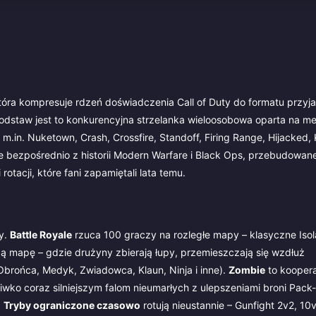
tóra kompresuje rdzeń doświadczenia Call of Duty do formatu przyj
podstaw jest to konkurencyjna strzelanka wieloosobowa oparta na 
.in. Nuketown, Crash, Crossfire, Standoff, Firing Range, Hijacked, K
te bezpośrednio z historii Modern Warfare i Black Ops, przebudowan
 rotacji, które fani zapamiętali lata temu.
ry.
Battle Royale
rzuca 100 graczy na rozległe mapy – klasyczne Isol
ą mapę – gdzie drużyny zbierają łupy, przemieszczają się wzdłuż
 (Obrońca, Medyk, Zwiadowca, Klaun, Ninja i inne).
Zombie
to koopera
wko coraz silniejszym falom nieumarłych z ulepszeniami broni Pack
.
Tryby ograniczone czasowo
rotują nieustannie – Gunfight 2v2, 10