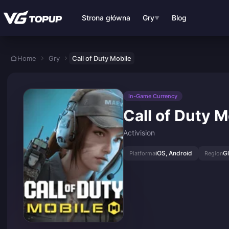
Przejdź do głównej treści
Strona główna
Gry
Blog
▼
Home
Gry
Call of Duty Mobile
In-Game Currency
Call of Duty M
Activision
iOS, Android
G
Platforma
Region