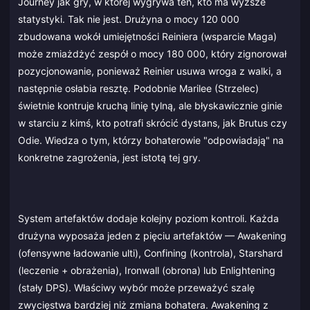
Journey jak gry, w której wygrywa ten, kto ma wyższe
statystyki. Tak nie jest. Drużyna o mocy 120 000
zbudowana wokół umiejętności Reiniera (wsparcie Maga)
może zmiażdżyć zespół o mocy 180 000, który zignorował
pozycjonowanie, ponieważ Reinier usuwa wroga z walki, a
następnie osłabia resztę. Podobnie Marilee (Strzelec)
świetnie kontruje kruchą linię tylną, ale błyskawicznie ginie
w starciu z kimś, kto potrafi skrócić dystans, jak Brutus czy
Odie. Wiedza o tym, którzy bohaterowie "odpowiadają" na
konkretne zagrożenia, jest istotą tej gry.
System artefaktów dodaje kolejny poziom kontroli. Każda
drużyna wyposaża jeden z pięciu artefaktów — Awakening
(ofensywne ładowanie ulti), Confining (kontrola), Starshard
(leczenie + obrażenia), Ironwall (obrona) lub Enlightening
(stały DPS). Właściwy wybór może przeważyć szalę
zwycięstwa bardziej niż zmiana bohatera. Awakening z