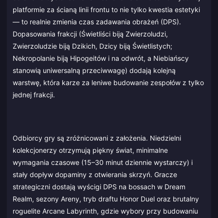
platformie za ścianą linii frontu to nie tylko kwestia estetyki
— to realnie zmienia czas zadawania obrażeń (DPS).
Dopasowania frakcji (Świetliści biją Zwierzoludzi,
Zwierzoludzie biją Dzikich, Dzicy biją Świetlistych;
Nekropolanie biją Hipogeitów i na odwrót, a Niebiańscy
stanowią uniwersalną przeciwwagę) dodają kolejną
warstwę, która karze za leniwe budowanie zespołów z tylko
jednej frakcji.
Odbiorcy gry są zróżnicowani z założenia. Niedzielni
kolekcjonerzy otrzymują piękny świat, minimalne
wymagania czasowe (15–30 minut dziennie wystarczy) i
stały dopływ dopaminy z otwierania skrzyń. Gracze
strategiczni dostają wyścigi DPS na bossach w Dream
Realm, sezony Areny, tryb draftu Honor Duel oraz brutalny
roguelite Arcane Labyrinth, gdzie wybory przy budowaniu