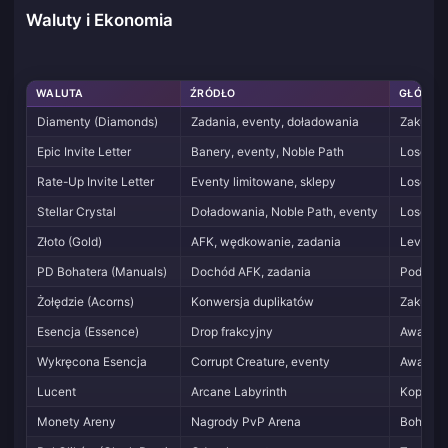
Waluty i Ekonomia
WALUTA
ŹRÓDŁO
GŁÓWNE
Diamenty (Diamonds)
Zadania, eventy, doładowania
Zakup Z
Epic Invite Letter
Banery, eventy, Noble Path
Losowan
Rate-Up Invite Letter
Eventy limitowane, sklepy
Losowan
Stellar Crystal
Doładowania, Noble Path, eventy
Losowani
Złoto (Gold)
AFK, wędkowanie, zadania
Levelowa
PD Bohatera (Manuals)
Dochód AFK, zadania
Podnosz
Żołędzie (Acorns)
Konwersja duplikatów
Zakup k
Esencja (Essence)
Drop frakcyjny
Awansow
Wykręcona Esencja
Corrupt Creature, eventy
Awansow
Lucent
Arcane Labyrinth
Kopie b
Monety Areny
Nagrody PvP Arena
Bohatero