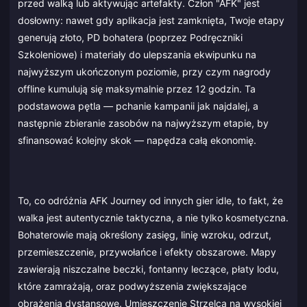
przed walką lub aktywując artefakty. Człon "AFK" jest
dosłowny: nawet gdy aplikacja jest zamknięta, Twoje etapy
generują złoto, PD bohatera (poprzez Podręczniki
Szkoleniowe) i materiały do ulepszania ekwipunku na
najwyższym ukończonym poziomie, przy czym nagrody
offline kumulują się maksymalnie przez 12 godzin. Ta
podstawowa pętla — pchanie kampanii jak najdalej, a
następnie zbieranie zasobów na najwyższym etapie, by
sfinansować kolejny skok — napędza całą ekonomię.
To, co odróżnia AFK Journey od innych gier idle, to fakt, że
walka jest autentycznie taktyczna, a nie tylko kosmetyczna.
Bohaterowie mają określony zasięg, linię wzroku, odrzut,
przemieszczenie, przywołańce i efekty obszarowe. Mapy
zawierają niszczalne beczki, fontanny leczące, płaty lodu,
które zamrażają, oraz podwyższenia zwiększające
obrażenia dystansowe. Umieszczenie Strzelca na wysokiej