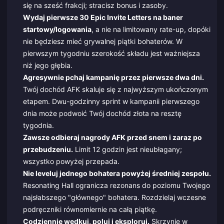
się na sześć frakcji; stracisz bonus i zasoby.
Wydaj pierwsze 30 Epic Invite Letters na baner
startowy/logowania
, a nie na limitowany rate-up, dopóki
nie będziesz mieć grywalnej piątki bohaterów. W
pierwszym tygodniu szerokość składu jest ważniejsza
niż jego głębia.
Agresywnie pchaj kampanię przez pierwsze dwa dni.
Twój dochód AFK skaluje się z najwyższym ukończonym
etapem. Dwu-godzinny sprint w kampanii pierwszego
dnia może podwoić Twój dochód złota na resztę
tygodnia.
Zawsze odbieraj nagrody AFK przed snem i zaraz po
przebudzeniu.
Limit 12 godzin jest nieubłagany;
wszystko powyżej przepada.
Nie leveluj jednego bohatera powyżej średniej zespołu.
Resonating Hall ogranicza rezonans do poziomu Twojego
najsłabszego "głównego" bohatera. Rozdzielaj wczesne
podręczniki równomiernie na całą piątkę.
Codziennie wędkuj, poluj i eksploruj.
Skrzynie w