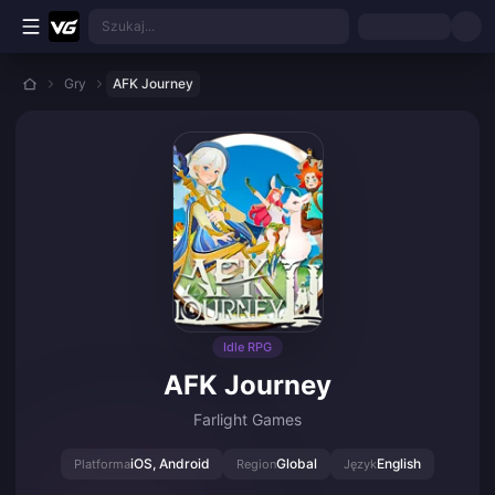
Przejdź do głównej treści
Szukaj...
Gry
AFK Journey
Idle RPG
AFK Journey
Farlight Games
iOS, Android
Global
English
Platforma
Region
Język