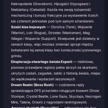
Nekropolanie (Graveborn), Hipogeici (Hypogean) i
Niebiańscy (Celestial). Każda ma swoją tożsamość
mechaniczną i bonusy frakcyjne za wystawienie trzech
lub czterech jednostek pod tym samym sztandarem.
Sześć klas bojowych
— Obrońca (Tank), Wojownik
(Warrior), Łotr (Rogue), Strzelec (Marksman), Mag
(Mage) i Wsparcie (Support). Ekwipunek jest dzielony w
ramach klasy, więc możesz zmieniać sprzęt między
bohaterami tej samej klasy bez konieczności ponownego
grindu.
Eksploracja otwartego świata Esperii
— nieliniowe,
pionowo przewijane regiony pełne skrzyń ze skarbami,
ukrytych zadań, zagadek, tablic z historią świata, miejsc
do wędkowania i wydarzeń sezonowych.
Dream Realm (Boss Rush)
— codzienne rajdy
sprawdzające DPS przeciwko rotującym bossom (Snow
Stomper, Crystal Beetle, Lone Gaze, Skyclops, Necrogen
Mire, Talene, Orson) z nagrodami rankingowymi.
Arcane Labyrinth (Roguelite)
— odbywające się dwa