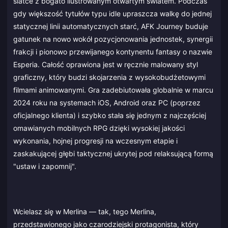
siatce z bogato ilustrowanym otwartym światem. Podczas
gdy większość tytułów typu idle upraszcza walkę do jednej
statycznej linii automatycznych starć, AFK Journey buduje
gatunek na nowo wokół pozycjonowania jednostek, synergii
frakcji i pionowo przewijanego kontynentu fantasy o nazwie
Esperia. Całość oprawiona jest w ręcznie malowany styl
graficzny, który budzi skojarzenia z wysokobudżetowymi
filmami animowanymi. Gra zadebiutowała globalnie w marcu
2024 roku na systemach iOS, Android oraz PC (poprzez
oficjalnego klienta) i szybko stała się jednym z najczęściej
omawianych mobilnych RPG dzięki wysokiej jakości
wykonania, hojnej progresji na wczesnym etapie i
zaskakującej głębi taktycznej ukrytej pod relaksującą formą
"ustaw i zapomnij".
Wcielasz się w Merlina — tak, tego Merlina,
przedstawionego jako czarodziejski protagonista, który