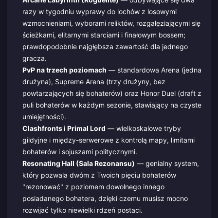
razy w tygodniu wyprawy do lochów z losowymi
wzmocnieniami, wyborami reliktów, rozgałęziającymi się
ścieżkami, elitarnymi starciami i finałowym bossem;
prawdopodobnie najgłębsza zawartość dla jednego
gracza.
PvP na trzech poziomach
— standardowa Arena (jedna
drużyna), Supreme Arena (trzy drużyny, bez
powtarzających się bohaterów) oraz Honor Duel (draft z
puli bohaterów w każdym sezonie, stawiający na czyste
umiejętności).
Clashfronts i Primal Lord
— wielkoskalowe tryby
gildyjne i między-serwerowe z kontrolą mapy, limitami
bohaterów i sojuszami politycznymi.
Resonating Hall (Sala Rezonansu)
— genialny system,
który pozwala dwóm z Twoich pięciu bohaterów
"rezonować" z poziomem dowolnego innego
posiadanego bohatera, dzięki czemu musisz mocno
rozwijać tylko niewielki rdzeń postaci.