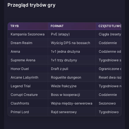
Przegląd trybów gry
TRYB
FORMAT
CZĘSTOTLIWOŚĆ
Kampania Sezonowa
PvE (etapy)
Ciągła (resety se
Dream Realm
Wyścig DPS na bossach
Codziennie
Arena
1v1 jedna drużyna
Codzienne odświe
Supreme Arena
1v1 trzy drużyny
Tygodniowe sezo
Honor Duel
Draft z puli
Ograniczone okna
Arcane Labyrinth
Roguelite dungeon
Reset dwa razy w 
Legend Trial
Wieże frakcyjne
Tygodniowe reset
Corrupt Creature
Boss w kooperacji
Codziennie
Clashfronts
Wojna między-serwerowa
Sezonowo
Primal Lord
Rajd serwerowy
Tygodniowo