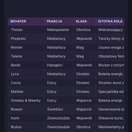
BOHATER
FRAKCJA
KLASA
ISTOTNA ROLA
Thoran
Nekropolanie
Obrońca
Wskrzeszający się ta
Phraesto
Niebiańscy
Wojownik
Tworzy klony; elasty
Reinier
Niebiańscy
Mag
Usuwa wroga z walki
Talene
Niebiańscy
Mag
Obszarowy feniks, sk
Berial
Hipogeici
Wojownik
Bruiser z utrzymani
Lyca
Niebiańscy
Strzelec
Bateria energii, przy
Cecia
Dzicy
Strzelec
Strzelec burst z mob
Marilee
Dzicy
Strzelec
Specjalistka od wyka
Smokey & Meerky
Dzicy
Wsparcie
Bateria energii + l
Rowan
Świetliści
Wsparcie
Generowanie energi
Korin
Zwierzoludzie
Wojownik
Otwarcie burst, prze
Brutus
Zwierzoludzie
Obrońca
Nieśmiertelny poniże