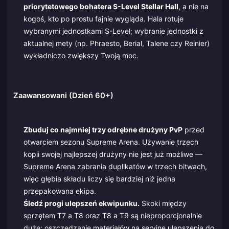
priorytetowego bohatera S-Level Stellar Hall
, a nie na
kogoś, kto po prostu fajnie wygląda. Hala rotuje
wybranymi jednostkami S-Level; wybranie jednostki z
aktualnej mety (np. Phraesto, Berial, Talene czy Reinier)
wykładniczo zwiększy Twoją moc.
Zaawansowani (Dzień 60+)
Zbuduj co najmniej trzy odrębne drużyny PvP
przed
otwarciem sezonu Supreme Arena. Używanie trzech
kopii swojej najlepszej drużyny nie jest już możliwe —
Supreme Arena zabrania duplikatów w trzech bitwach,
więc głębia składu liczy się bardziej niż jedna
przepakowana ekipa.
Śledź progi ulepszeń ekwipunku.
Skoki między
sprzętem T7 a T8 oraz T8 a T9 są nieproporcjonalnie
duże; oszczędzanie materiałów na seryjne ulepszenia do