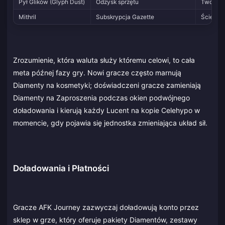
Pył Glików (Glyph Dust)
Odzysk sprzętu
Tworzen
Mithril
Subskrypcja Gazette
Ścieżka 
Zrozumienie, która waluta służy któremu celowi, to cała
meta późnej fazy gry. Nowi gracze często marnują
Diamenty na kosmetyki; doświadczeni gracze zamieniają
Diamenty na Zaproszenia podczas okien podwójnego
doładowania i kierują każdy Lucent na kopie Celehypo w
momencie, gdy pojawia się jednostka zmieniająca układ sił.
Doładowania i Płatności
Gracze AFK Journey zazwyczaj doładowują konto przez
sklep w grze, który oferuje pakiety Diamentów, zestawy