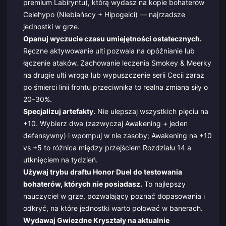
premium Labiryntu), którą wydasz na kopie bohaterów
Celehypo (Niebiańscy + Hipogeici) — najrzadsze
jednostki w grze.
Opanuj wyczucie czasu umiejętności ostatecznych.
Ręczne aktywowanie ulti pozwala na opóźnianie lub
łączenie ataków. Zachowanie leczenia Smokey & Meerky
na drugie ulti wroga lub wypuszczenie serii Cecii zaraz
po śmierci linii frontu przeciwnika to realna zmiana siły o
20–30%.
Specjalizuj artefakty.
Nie ulepszaj wszystkich pięciu na
+10. Wybierz dwa (zazwyczaj Awakening + jeden
defensywny) i wpompuj w nie zasoby; Awakening na +10
vs +5 to różnica między przejściem Rozdziału 14 a
utknięciem na tydzień.
Używaj trybu draftu Honor Duel do testowania
bohaterów, których nie posiadasz.
To najlepszy
nauczyciel w grze, pozwalający poznać dopasowania i
odkryć, na które jednostki warto polować w banerach.
Wydawaj Gwiezdne Kryształy na aktualnie