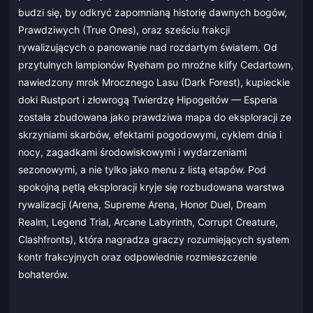
budzi się, by odkryć zapomnianą historię dawnych bogów,
Prawdziwych (True Ones), oraz sześciu frakcji
rywalizujących o panowanie nad rozdartym światem. Od
przytulnych lampionów Ryeham po mroźne klify Cedartown,
nawiedzony mrok Mrocznego Lasu (Dark Forest), kupieckie
doki Rustport i złowrogą Twierdzę Hipogeitów — Esperia
została zbudowana jako prawdziwa mapa do eksploracji ze
skrzyniami skarbów, efektami pogodowymi, cyklem dnia i
nocy, zagadkami środowiskowymi i wydarzeniami
sezonowymi, a nie tylko jako menu z listą etapów. Pod
spokojną pętlą eksploracji kryje się rozbudowana warstwa
rywalizacji (Arena, Supreme Arena, Honor Duel, Dream
Realm, Legend Trial, Arcane Labyrinth, Corrupt Creature,
Clashfronts), która nagradza graczy rozumiejących system
kontr frakcyjnych oraz odpowiednie rozmieszczenie
bohaterów.