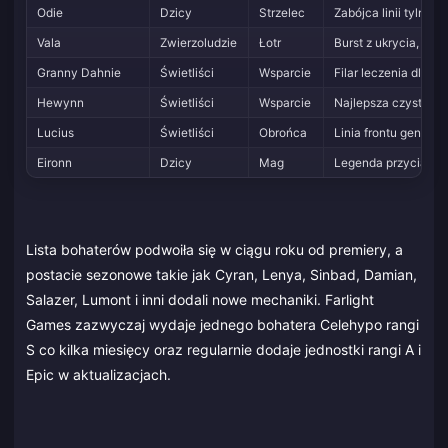
Odie
Dzicy
Strzelec
Zabójca linii tylnej
Vala
Zwierzoludzie
Łotr
Burst z ukrycia, wy
Granny Dahnie
Świetliści
Wsparcie
Filar leczenia dla 
Hewynn
Świetliści
Wsparcie
Najlepsza czysta l
Lucius
Świetliści
Obrońca
Linia frontu generują
Eironn
Dzicy
Mag
Legenda przyciągan
Lista bohaterów podwoiła się w ciągu roku od premiery, a
postacie sezonowe takie jak Cyran, Lenya, Sinbad, Damian,
Salazer, Lumont i inni dodali nowe mechaniki. Farlight
Games zazwyczaj wydaje jednego bohatera Celehypo rangi
S co kilka miesięcy oraz regularnie dodaje jednostki rangi A i
Epic w aktualizacjach.