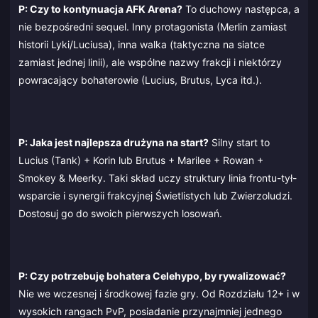
P: Czy to kontynuacja AFK Arena?
To duchowy następca, a
nie bezpośredni sequel. Inny protagonista (Merlin zamiast
historii Lyki/Luciusa), inna walka (taktyczna na siatce
zamiast jednej linii), ale wspólne nazwy frakcji i niektórzy
powracający bohaterowie (Lucius, Brutus, Lyca itd.).
P: Jaka jest najlepsza drużyna na start?
Silny start to
Lucius (Tank) + Korin lub Brutus + Marilee + Rowan +
Smokey & Meerky. Taki skład uczy struktury linia frontu-tył-
wsparcie i synergii frakcyjnej Świetlistych lub Zwierzoludzi.
Dostosuj go do swoich pierwszych losowań.
P: Czy potrzebuję bohatera Celehypo, by rywalizować?
Nie we wczesnej i środkowej fazie gry. Od Rozdziału 12+ i w
wysokich rangach PvP, posiadanie przynajmniej jednego