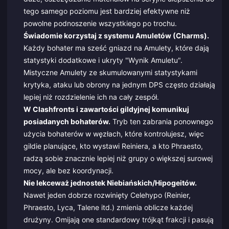
tego samego poziomu jest bardziej efektywne niż
powolne podnoszenie wszystkiego po trochu.
Świadomie korzystaj z systemu Amuletów (Charms).
Każdy bohater ma sześć gniazd na Amulety, które dają
statystyki dodatkowe i ukryty "Wynik Amuletu".
Mistyczne Amulety ze skumulowanymi statystykami
krytyka, ataku lub obrony na jednym DPS często działają
lepiej niż rozdzielenie ich na cały zespół.
W Clashfronts i zawartości gildyjnej komunikuj
posiadanych bohaterów.
Tryb ten zabrania ponownego
użycia bohaterów w węzłach, które kontrolujesz, więc
gildie planujące, kto wystawi Reiniera, a kto Phraesto,
radzą sobie znacznie lepiej niż grupy o większej surowej
mocy, ale bez koordynacji.
Nie lekceważ jednostek Niebiańskich/Hipogeitów.
Nawet jeden dobrze rozwinięty Celehypo (Reinier,
Phraesto, Lyca, Talene itd.) zmienia oblicze każdej
drużyny. Omijają one standardowy trójkąt frakcji i pasują