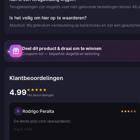
Terugbetalingen zijn mogelijk voor niet-geleverde bestellingen binnen 48 
Is het veilig om hier op te waarderen?
Absoluut. Wij gebruiken versleuteling op bankniveau en zijn een geautor
Deel dit product & draai om te winnen
Coupons tot — beperkte dagelijkse beloning
Klantbeoordelingen
★
★
★
★
★
4.99
744 beoordelingen
Rodrigo Peralta
R
★
★
★
☆
☆
De beste prijs voor opwaarderen.
Aug 8, 2026