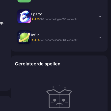
Eparty
→
★ 4.75
507 beoordelingen
693 verkocht
op.
Infun
→
★ 4.65
546 beoordelingen
664 verkocht
Gerelateerde spellen