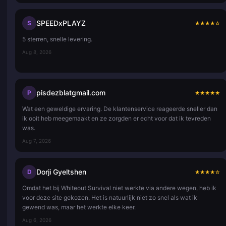
SPEEDxPLAYZ
S
★
★
★
★
☆
5 sterren, snelle levering.
Aug 8, 2026
pisdezblatgmail.com
P
★
★
★
★
★
Wat een geweldige ervaring. De klantenservice reageerde sneller dan
ik ooit heb meegemaakt en ze zorgden er echt voor dat ik tevreden
was.
Aug 7, 2026
Dorji Gyeltshen
D
★
★
★
★
☆
Omdat het bij Whiteout Survival niet werkte via andere wegen, heb ik
voor deze site gekozen. Het is natuurlijk niet zo snel als wat ik
gewend was, maar het werkte elke keer.
Aug 6, 2026