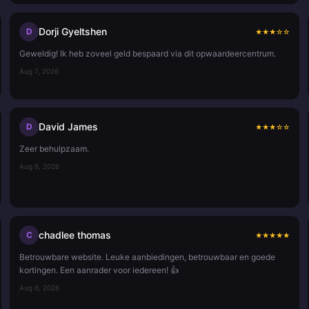
Dorji Gyeltshen
D
★
★
★
☆
☆
Geweldig! Ik heb zoveel geld bespaard via dit opwaardeercentrum.
Aug 7, 2026
David James
D
★
★
★
☆
☆
Zeer behulpzaam.
Aug 6, 2026
chadlee thomas
C
★
★
★
★
★
Betrouwbare website. Leuke aanbiedingen, betrouwbaar en goede
kortingen. Een aanrader voor iedereen! 👍
Aug 6, 2026