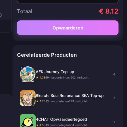
€ 8.12
Totaal
0
Opwaarderen
Gerelateerde Producten
AFK Journey Top-up
→
★ 4.38
694 beoordelingen
602 verkocht
Bleach: Soul Resonance SEA Top-up
→
★ 4.7
583 beoordelingen
779 verkocht
4CHAT Opwaardeertegoed
→
★ 4.5
543 beoordelingen
684 verkocht