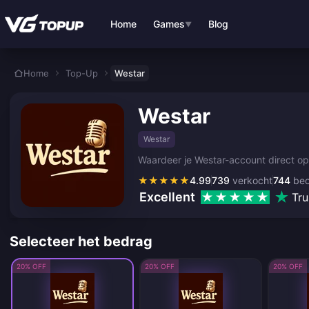
Ga direct naar de hoofdinhoud
Home
Games
Blog
▼
Home
Top-Up
Westar
Westar
Westar
Waardeer je Westar-account direct op 
★
★
★
★
★
4.99
739
verkocht
744
beo
Excellent
Tru
Selecteer het bedrag
20% OFF
20% OFF
20% OFF