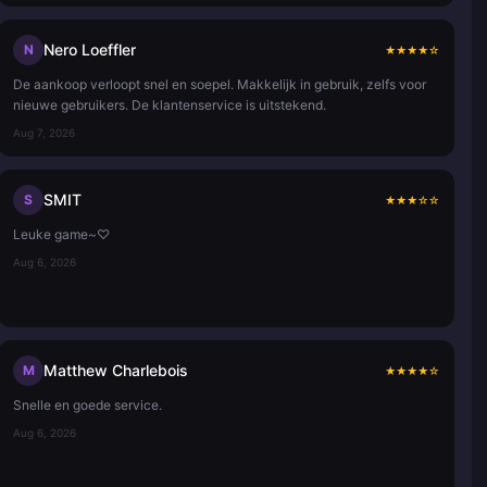
Nero Loeffler
N
★
★
★
★
☆
De aankoop verloopt snel en soepel. Makkelijk in gebruik, zelfs voor
nieuwe gebruikers. De klantenservice is uitstekend.
Aug 7, 2026
SMIT
S
★
★
★
☆
☆
Leuke game~♡
Aug 6, 2026
Matthew Charlebois
M
★
★
★
★
☆
Snelle en goede service.
Aug 6, 2026