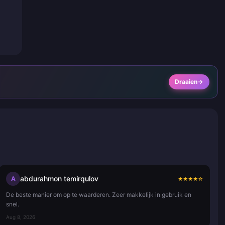
Draaien
abdurahmon temirqulov
A
★
★
★
★
☆
De beste manier om op te waarderen. Zeer makkelijk in gebruik en
snel.
Aug 8, 2026