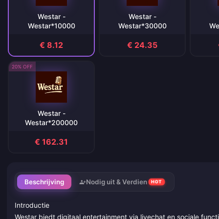
Westar -
Westar -
Westar*10000
Westar*30000
We
€ 8.12
€ 24.35
20% OFF
Westar -
Westar*200000
€ 162.31
Beschrijving
Nodig uit & Verdien
HOT
Introductie
Westar biedt digitaal entertainment via livechat en sociale functi