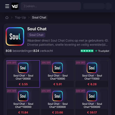
Ga direct naar de hoofdinhoud
Zoeken...
Top-Up
Soul Chat
Soul Chat
Soul Chat
Waardeer direct Soul Chat Coins op met je gebruikers-ID.
Diverse pakketten, snelle levering en veilig wereldwijd
betalen — inloggen in de app is niet nodig.
808
beoordelingen
824
verkocht
Trustpilot
20% OFF
20% OFF
20% OFF
Soul Chat - Soul
Soul Chat - Soul
Soul Chat - Soul
Chat*30000
Chat*50000
Chat*70000
€ 3.55
€ 5.91
€ 8.28
20% OFF
20% OFF
20% OFF
Soul Chat - Soul
Soul Chat - Soul
Soul Chat - Soul
Chat*100000
Chat*200000
Chat*500000
€ 11.84
€ 23.66
€ 59.17