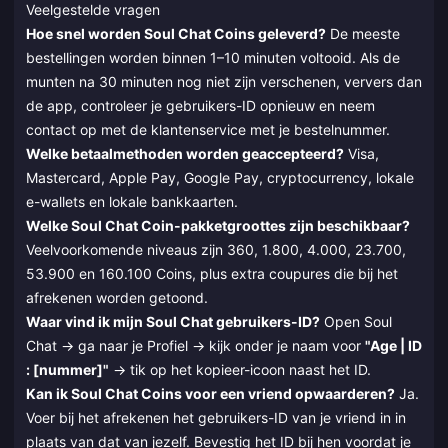
Veelgestelde vragen
Hoe snel worden Soul Chat Coins geleverd?
De meeste
bestellingen worden binnen 1–10 minuten voltooid. Als de
munten na 30 minuten nog niet zijn verschenen, ververs dan
de app, controleer je gebruikers-ID opnieuw en neem
contact op met de klantenservice met je bestelnummer.
Welke betaalmethoden worden geaccepteerd?
Visa,
Mastercard, Apple Pay, Google Pay, cryptocurrency, lokale
e-wallets en lokale bankkaarten.
Welke Soul Chat Coin-pakketgroottes zijn beschikbaar?
Veelvoorkomende niveaus zijn 360, 1.800, 4.000, 23.700,
53.900 en 160.100 Coins, plus extra coupures die bij het
afrekenen worden getoond.
Waar vind ik mijn Soul Chat gebruikers-ID?
Open Soul
Chat → ga naar je Profiel → kijk onder je naam voor
"Age | ID
: [nummer]"
→ tik op het kopieer-icoon naast het ID.
Kan ik Soul Chat Coins voor een vriend opwaarderen?
Ja.
Voer bij het afrekenen het gebruikers-ID van je vriend in in
plaats van dat van jezelf. Bevestig het ID bij hen voordat je