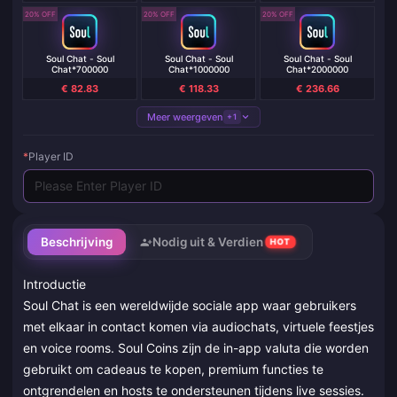
20% OFF
20% OFF
20% OFF
Soul Chat - Soul
Soul Chat - Soul
Soul Chat - Soul
Chat*700000
Chat*1000000
Chat*2000000
€ 82.83
€ 118.33
€ 236.66
Meer weergeven
+1
*
Player ID
Beschrijving
Nodig uit & Verdien
HOT
Introductie
Soul Chat is een wereldwijde sociale app waar gebruikers
met elkaar in contact komen via audiochats, virtuele feestjes
en voice rooms. Soul Coins zijn de in-app valuta die worden
gebruikt om cadeaus te kopen, premium functies te
ontgrendelen en hosts te ondersteunen tijdens live sessies.