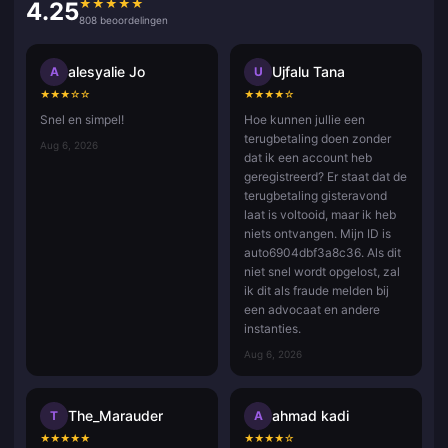
★
★
★
★
★
4.25
808 beoordelingen
alesyalie Jo
Ujfalu Tana
A
U
★
★
★
☆
☆
★
★
★
★
☆
Snel en simpel!
Hoe kunnen jullie een
terugbetaling doen zonder
Aug 6, 2026
dat ik een account heb
geregistreerd? Er staat dat de
terugbetaling gisteravond
laat is voltooid, maar ik heb
niets ontvangen. Mijn ID is
auto6904dbf3a8c36. Als dit
niet snel wordt opgelost, zal
ik dit als fraude melden bij
een advocaat en andere
instanties.
Aug 6, 2026
The_Marauder
ahmad kadi
T
A
★
★
★
★
★
★
★
★
★
☆