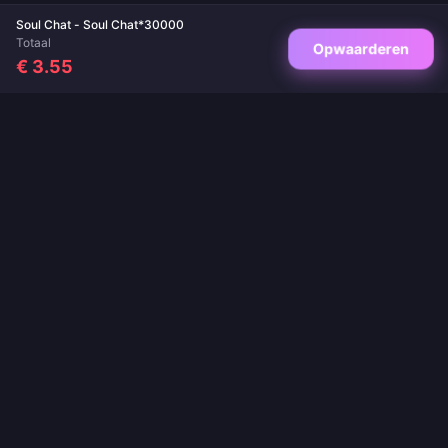
Soul Chat - Soul Chat*30000
Totaal
Opwaarderen
€ 3.55
Jouw vertrouwde bestemming voor game-opwaarderingen en live-app
opwaarderingen. Directe levering, veilige betalingen en de beste prijzen
gegarandeerd.
VOLG ONS
·
·
·
·
Over ons
Contact
Veelgestelde vragen
Retourbeleid
·
·
·
Verzendbeleid
AML-beleid
Privacybeleid
Servicevoorwaarden