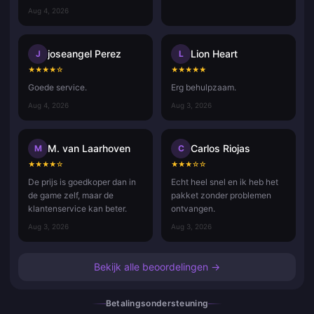
Aug 4, 2026
joseangel Perez
Lion Heart
J
L
★
★
★
★
☆
★
★
★
★
★
Goede service.
Erg behulpzaam.
Aug 4, 2026
Aug 3, 2026
M. van Laarhoven
Carlos Riojas
M
C
★
★
★
★
☆
★
★
★
☆
☆
De prijs is goedkoper dan in
Echt heel snel en ik heb het
de game zelf, maar de
pakket zonder problemen
klantenservice kan beter.
ontvangen.
Aug 3, 2026
Aug 3, 2026
Bekijk alle beoordelingen →
Betalingsondersteuning