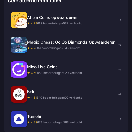
Gerelateerde Producten
Ahlan Coins opwaarderen
→
★ 4.79
618 beoordelingen
537 verkocht
Magic Chess: Go Go Diamonds Opwaarderen
→
★ 4.2
689 beoordelingen
954 verkocht
Mico Live Coins
→
★ 4.69
953 beoordelingen
920 verkocht
Boli
→
★ 4.61
540 beoordelingen
909 verkocht
Tomohi
→
★ 4.58
673 beoordelingen
793 verkocht