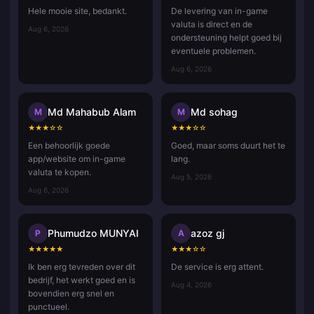
Hele mooie site, bedankt.
De levering van in-game
valuta is direct en de
Aug 6, 2026
ondersteuning helpt goed bij
eventuele problemen.
Aug 6, 2026
Md Mahabub Alam
Md sohag
M
M
★
★
★
☆
☆
★
★
★
☆
☆
Een behoorlijk goede
Goed, maar soms duurt het te
app/website om in-game
lang.
valuta te kopen.
Aug 5, 2026
Aug 6, 2026
Phumudzo MUNYAI
azoz gj
P
A
★
★
★
★
★
★
★
★
☆
☆
Ik ben erg tevreden over dit
De service is erg attent.
bedrijf, het werkt goed en is
Aug 4, 2026
bovendien erg snel en
punctueel.