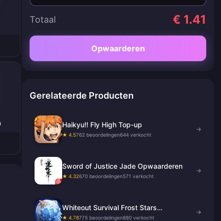
€ 1.41
Totaal
Opwaarderen
Gerelateerde Producten
0
Haikyu!! Fly High Top-up
→
★ 4.5
762 beoordelingen
644 verkocht
Sword of Justice Jade Opwaarderen
→
★ 4.32
670 beoordelingen
571 verkocht
Whiteout Survival Frost Stars
→
opwaarderen
★ 4.78
775 beoordelingen
880 verkocht