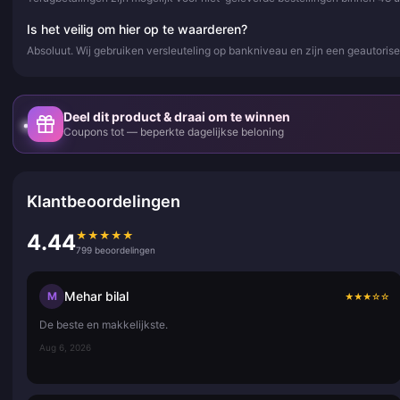
Is het veilig om hier op te waarderen?
Absoluut. Wij gebruiken versleuteling op bankniveau en zijn een geautor
Deel dit product & draai om te winnen
Coupons tot — beperkte dagelijkse beloning
Klantbeoordelingen
★
★
★
★
★
4.44
799 beoordelingen
Mehar bilal
M
★
★
★
☆
☆
De beste en makkelijkste.
Aug 6, 2026