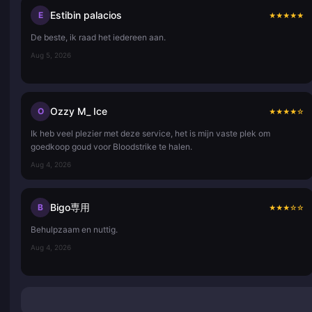
Estibin palacios
E
★
★
★
★
★
De beste, ik raad het iedereen aan.
Aug 5, 2026
Ozzy M_ Ice
O
★
★
★
★
☆
Ik heb veel plezier met deze service, het is mijn vaste plek om
goedkoop goud voor Bloodstrike te halen.
Aug 4, 2026
Bigo専用
B
★
★
★
☆
☆
Behulpzaam en nuttig.
Aug 4, 2026