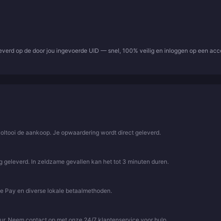
leverd op de door jou ingevoerde UID — snel, 100% veilig en inloggen op een ac
voltooi de aankoop. Je opwaardering wordt direct geleverd.
 geleverd. In zeldzame gevallen kan het tot 3 minuten duren.
le Pay en diverse lokale betaalmethoden.
uur. Neem contact op met onze 24/7 klantenservice voor hulp.