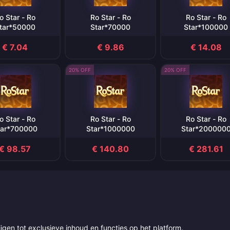
o Star - Ro
Ro Star - Ro
Ro Star - Ro
tar*50000
Star*70000
Star*100000
€ 7.04
€ 9.86
€ 14.08
20% OFF
20% OFF
o Star - Ro
Ro Star - Ro
Ro Star - Ro
tar*700000
Star*1000000
Star*200000
€ 98.57
€ 140.80
€ 281.61
jgen tot exclusieve inhoud en functies op het platform.