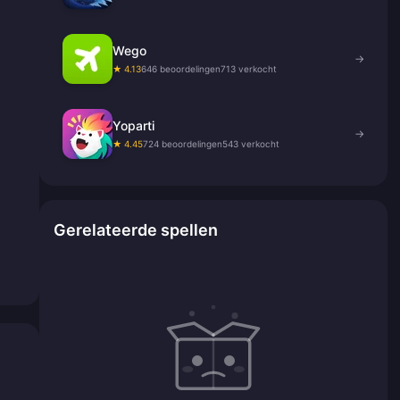
Wego
→
★ 4.13
646 beoordelingen
713 verkocht
Yoparti
→
★ 4.45
724 beoordelingen
543 verkocht
Gerelateerde spellen