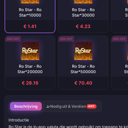
Ro Star - Ro
Ro Star - Ro
R
Star*10000
Star*30000
S
€ 1.41
€ 4.23
20% OFF
20% OFF
20% OFF
Ro Star - Ro
Ro Star - Ro
R
Star*200000
Star*500000
S
€ 28.16
€ 70.40
Beschrijving
Nodig uit & Verdien
HOT
Introductie
Ro Star is de in-app valuta die wordt gebruikt om toegang te kri