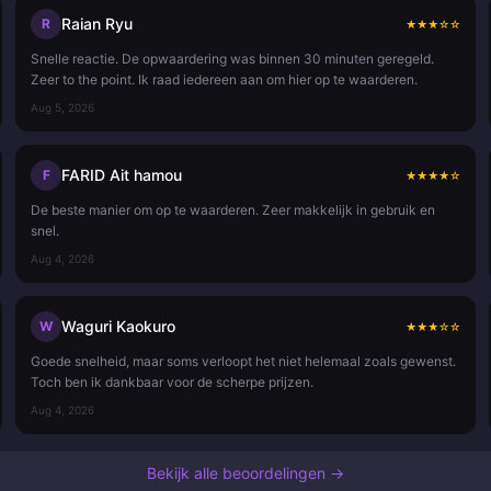
Raian Ryu
R
★
★
★
☆
☆
Snelle reactie. De opwaardering was binnen 30 minuten geregeld.
Zeer to the point. Ik raad iedereen aan om hier op te waarderen.
Aug 5, 2026
FARID Ait hamou
F
★
★
★
★
☆
De beste manier om op te waarderen. Zeer makkelijk in gebruik en
snel.
Aug 4, 2026
Waguri Kaokuro
W
★
★
★
☆
☆
Goede snelheid, maar soms verloopt het niet helemaal zoals gewenst.
Toch ben ik dankbaar voor de scherpe prijzen.
Aug 4, 2026
Bekijk alle beoordelingen →