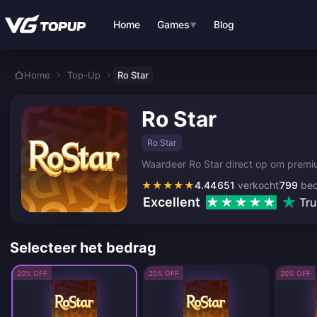
Ga direct naar de hoofdinhoud
Home
Games
Blog
▼
Home
Top-Up
Ro Star
Ro Star
Ro Star
Waardeer Ro Star direct op om premium
★
★
★
★
★
4.44
651
verkocht
799
beo
Excellent
Tru
Selecteer het bedrag
20% OFF
20% OFF
20% OFF