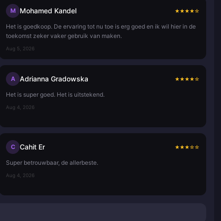
Mohamed Kandel
M
★
★
★
★
☆
Het is goedkoop. De ervaring tot nu toe is erg goed en ik wil hier in de
toekomst zeker vaker gebruik van maken.
Aug 5, 2026
Adrianna Gradowska
A
★
★
★
★
☆
Het is super goed. Het is uitstekend.
Aug 4, 2026
Cahit Er
C
★
★
★
☆
☆
Super betrouwbaar, de allerbeste.
Aug 4, 2026