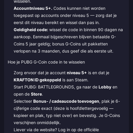
wisselen.
Accountniveau 5+.
Codes kunnen niet worden
toegepast op accounts onder niveau 5 — zorg dat je
eerst dit niveau bereikt en wissel dan pas in.
Geldigheid code:
wissel de code in binnen 90 dagen na
aankoop. Eenmaal bijgeschreven blijven betaalde G-
Coins 5 jaar geldig; bonus G-Coins uit pakketten
verlopen na 3 maanden, dus geef die als eerste uit.
Hoe je PUBG G-Coin code in te wisselen
Zorg ervoor dat je account
niveau 5+
is en dat je
KRAFTON ID gekoppeld
is aan Steam.
Start PUBG: BATTLEGROUNDS, ga naar de
Lobby
en
open de
Store
.
Selecteer
Bonus- / cadeaucode toevoegen
, plak je 6-
cijferige code exact (deze is hoofdlettergevoelig —
kopieer en plak, typ niet over) en bevestig. Je G-Coins
verschijnen onmiddellijk.
Liever via de website? Log in op de officiële