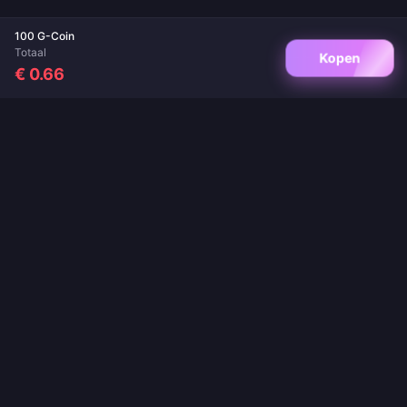
100 G-Coin
Totaal
Kopen
€ 0.66
Jouw vertrouwde bestemming voor game-opwaarderingen en live-app
opwaarderingen. Directe levering, veilige betalingen en de beste prijzen
gegarandeerd.
VOLG ONS
·
·
·
·
Over ons
Contact
Veelgestelde vragen
Retourbeleid
·
·
·
Verzendbeleid
AML-beleid
Privacybeleid
Servicevoorwaarden