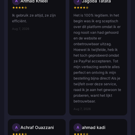
Ahmad Khleel
Jagoda Tatata
A
J
★
★
★
★
☆
★
★
★
★
☆
Ik gebruik ze altijd, ze zijn
Het is 100% legitiem. In het
efficiënt.
begin was ik erg sceptisch
over dit platform omdat ik er
Aug 7, 2026
nog nooit van had gehoord
en de website er
onbetrouwbaar uitzag.
Hoewel ik twijfelde, heb ik
het toch geprobeerd omdat
ze PayPal accepteren. Tot
mijn verbazing werkte alles
perfect en ontving ik mijn
bestelling bijna direct! Als je
twijfelt over deze service,
raad ik je aan het gewoon te
proberen, want het lijkt
betrouwbaar.
Aug 7, 2026
Achraf Ouazzani
ahmad kadi
A
A
★
★
★
★
☆
★
★
★
☆
☆