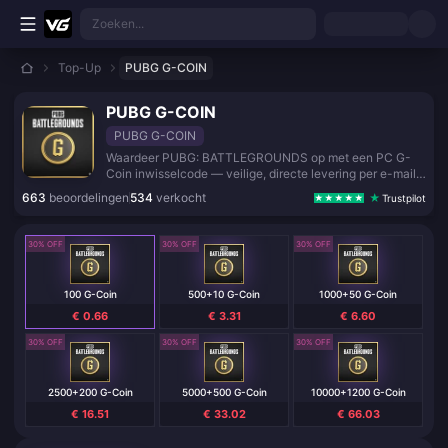
Ga direct naar de hoofdinhoud
Zoeken...
Top-Up
PUBG G-COIN
PUBG G-COIN
PUBG G-COIN
Waardeer PUBG: BATTLEGROUNDS op met een PC G-
Coin inwisselcode — veilige, directe levering per e-mail
voor de Survivor Pass, wapenskins en exclusieve
663
beoordelingen
534
verkocht
Trustpilot
bundels.
30% OFF
30% OFF
30% OFF
100 G-Coin
500+10 G-Coin
1000+50 G-Coin
€ 0.66
€ 3.31
€ 6.60
30% OFF
30% OFF
30% OFF
2500+200 G-Coin
5000+500 G-Coin
10000+1200 G-Coin
€ 16.51
€ 33.02
€ 66.03