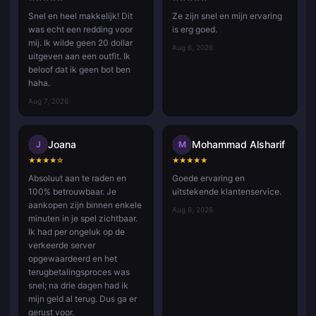
Snel en heel makkelijk! Dit
Ze zijn snel en mijn ervaring
was echt een redding voor
is erg goed.
mij. Ik wilde geen 20 dollar
Aug 6, 2026
uitgeven aan een outfit. Ik
beloof dat ik geen bot ben
haha.
Aug 7, 2026
Joana
Mohammad Alsharif
J
M
★
★
★
★
☆
★
★
★
★
★
Absoluut aan te raden en
Goede ervaring en
100% betrouwbaar. Je
uitstekende klantenservice.
aankopen zijn binnen enkele
Aug 6, 2026
minuten in je spel zichtbaar.
Ik had per ongeluk op de
verkeerde server
opgewaardeerd en het
terugbetalingsproces was
snel; na drie dagen had ik
mijn geld al terug. Dus ga er
gerust voor.