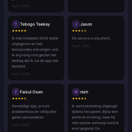
Aug 6, 2026
Tebogo Teekay
Jason
T
J
★
★
★
★
★
★
★
★
☆
☆
Ik heb inmiddels 5000 dollar
De service is erg attent.
uitgegeven en heb
Aug 6, 2026
bonuscodes ontvangen, wat
ik erg karig vind gezien het
bedrag dat ik via de app heb
besteed.
Aug 6, 2026
Faizul Osen
nish
F
N
★
★
★
★
☆
★
★
★
★
☆
Geweldige app, je kunt
Ik werd plotseling uitgelogd
probleemloos en veilig elke
tijdens het spelen. Bijna een
game opwaarderen.
perfecte ervaring, maar bij
mijn laatste aankoop werd ik
Aug 6, 2026
eruit gegooid. De