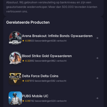
Absoluut. Wij gebruiken versleuteling op bankniveau en zijn een
geautoriseerde wederverkoper. Meer dan 500.000 tevreden klanten
vertrouwen ons.
Gerelateerde Producten
Arena Breakout: Infinite Bonds Opwaarderen
→
★ 4.09
920 beoordelingen
638 verkocht
Blood Strike Gold Opwaarderen
→
★ 4.32
892 beoordelingen
962 verkocht
Delta Force Delta Coins
→
★ 4.87
810 beoordelingen
592 verkocht
PUBG Mobile UC
→
★ 4.99
782 beoordelingen
520 verkocht