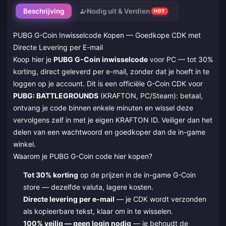
Beschrijving
Nodig uit & Verdien
HOT
PUBG G-Coin Inwisselcode Kopen — Goedkope CDK met
Directe Levering per E-mail
Koop hier je
PUBG G-Coin inwisselcode
voor PC — tot 30%
korting, direct geleverd per e-mail, zonder dat je hoeft in te
loggen op je account. Dit is een officiële G-Coin CDK voor
PUBG: BATTLEGROUNDS
(KRAFTON, PC/Steam): betaal,
ontvang je code binnen enkele minuten en wissel deze
vervolgens zelf in met je eigen KRAFTON ID. Veiliger dan het
delen van een wachtwoord en goedkoper dan de in-game
winkel.
Waarom je PUBG G-Coin code hier kopen?
Tot 30% korting
op de prijzen in de in-game G-Coin
store — dezelfde valuta, lagere kosten.
Directe levering per e-mail
— je CDK wordt verzonden
als kopieerbare tekst, klaar om in te wisselen.
100% veilig — geen login nodig
— je behoudt de