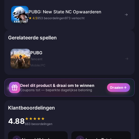
PUBG: New State NC Opwaarderen
→
★ 4.5
953 beoordelingen
973 verkocht
Gerelateerde spellen
PUBG
→
Tencent
Mobile/PC
Deel dit product & draai om te winnen
Draaien
Coupons tot — beperkte dagelijkse beloning
Klantbeoordelingen
★
★
★
★
★
4.88
663 beoordelingen