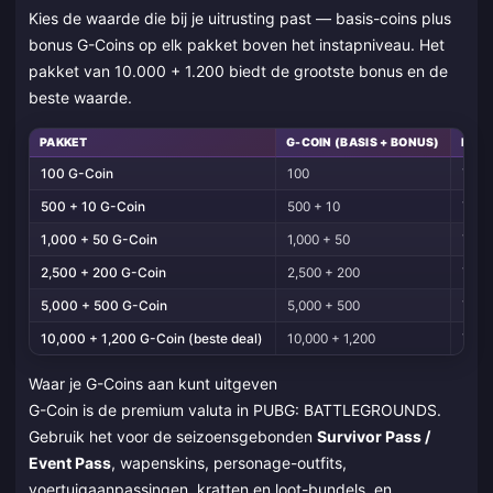
Kies de waarde die bij je uitrusting past — basis-coins plus
bonus G-Coins op elk pakket boven het instapniveau. Het
pakket van 10.000 + 1.200 biedt de grootste bonus en de
beste waarde.
PAKKET
G-COIN (BASIS + BONUS)
BESP
100 G-Coin
100
Tot 
500 + 10 G-Coin
500 + 10
Tot 
1,000 + 50 G-Coin
1,000 + 50
Tot 
2,500 + 200 G-Coin
2,500 + 200
Tot 
5,000 + 500 G-Coin
5,000 + 500
Tot 
10,000 + 1,200 G-Coin (beste deal)
10,000 + 1,200
Tot 
Waar je G-Coins aan kunt uitgeven
G-Coin is de premium valuta in PUBG: BATTLEGROUNDS.
Gebruik het voor de seizoensgebonden
Survivor Pass /
Event Pass
, wapenskins, personage-outfits,
voertuigaanpassingen, kratten en loot-bundels, en