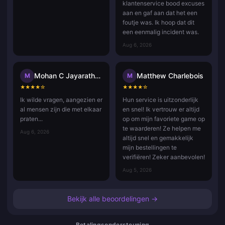
klantenservice bood excuses
aan en gaf aan dat het een
foutje was. Ik hoop dat dit
een eenmalig incident was.
Aug 6, 2026
Mohan C Jayarathna
Matthew Charlebois
M
M
★
★
★
★
☆
★
★
★
★
☆
Ik wilde vragen, aangezien er
Hun service is uitzonderlijk
al mensen zijn die met elkaar
en snel! Ik vertrouw er altijd
praten...
op om mijn favoriete game op
te waarderen! Ze helpen me
Aug 6, 2026
altijd snel en gemakkelijk
mijn bestellingen te
verifiëren! Zeker aanbevolen!
Aug 5, 2026
Bekijk alle beoordelingen →
Betalingsondersteuning