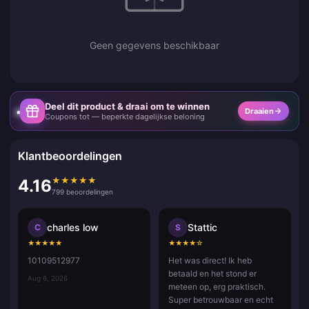
Geen gegevens beschikbaar
Deel dit product & draai om te winnen
Draaien
Coupons tot — beperkte dagelijkse beloning
Klantbeoordelingen
★
★
★
★
★
4.16
799 beoordelingen
charles low
Stattic
C
S
★
★
★
★
★
★
★
★
★
☆
10109512977
Het was direct! Ik heb
betaald en het stond er
Aug 6, 2026
meteen op, erg praktisch.
Super betrouwbaar en echt