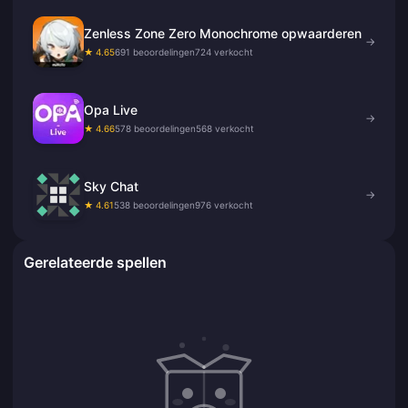
Zenless Zone Zero Monochrome opwaarderen
→
★ 4.65
691 beoordelingen
724 verkocht
Opa Live
→
★ 4.66
578 beoordelingen
568 verkocht
Sky Chat
→
★ 4.61
538 beoordelingen
976 verkocht
Gerelateerde spellen