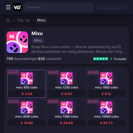
Ga direct naar de hoofdinhoud
Zoeken...
Top-Up
Mixu
Mixu
Mixu
Koop Mixu coins online — directe opwaardering via ID,
diverse pakketten en veilig afrekenen. Betaal met Visa,
Apple Pay, crypto en lokale betaalmethoden.
799
beoordelingen
920
verkocht
Trustpilot
20% OFF
20% OFF
20% OFF
mixu 650 coins
mixu 1250 coins
mixu 1800 coins
€ 3.24
€ 6.09
€ 8.12
20% OFF
20% OFF
20% OFF
mixu 3500 coins
mixu 7000 coins
mixu 15000 coins
€ 14.60
€ 28.00
€ 65.73