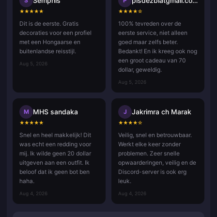
Semphis
pisdezblatgmail.com
S
P
★
★
★
★
★
★
★
★
★
☆
Dit is de eerste. Gratis
100% tevreden over de
decoraties voor een profiel
eerste service, niet alleen
met een Hongaarse en
goed maar zelfs beter.
buitenlandse reisstijl.
Bedankt! En ik kreeg ook nog
een groot cadeau van 70
Aug 5, 2026
dollar, geweldig.
Aug 5, 2026
MHS sandaka
Jakrimra ch Marak
M
J
★
★
★
★
★
★
★
★
★
☆
Snel en heel makkelijk! Dit
Veilig, snel en betrouwbaar.
was echt een redding voor
Werkt elke keer zonder
mij. Ik wilde geen 20 dollar
problemen. Zeer snelle
uitgeven aan een outfit. Ik
opwaarderingen, veilig en de
beloof dat ik geen bot ben
Discord-server is ook erg
haha.
leuk.
Aug 4, 2026
Aug 4, 2026