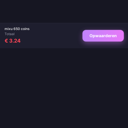
mixu 650 coins
Totaal
Opwaarderen
€ 3.24
Jouw vertrouwde bestemming voor game-opwaarderingen en live-app
opwaarderingen. Directe levering, veilige betalingen en de beste prijzen
gegarandeerd.
VOLG ONS