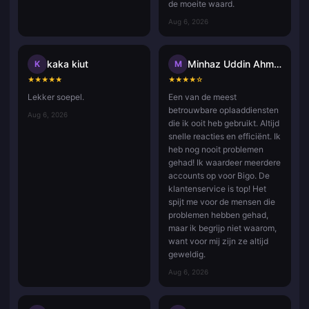
de moeite waard.
Aug 6, 2026
kaka kiut
Minhaz Uddin Ahmed
K
M
★
★
★
★
★
★
★
★
★
☆
Lekker soepel.
Een van de meest
betrouwbare oplaaddiensten
Aug 6, 2026
die ik ooit heb gebruikt. Altijd
snelle reacties en efficiënt. Ik
heb nog nooit problemen
gehad! Ik waardeer meerdere
accounts op voor Bigo. De
klantenservice is top! Het
spijt me voor de mensen die
problemen hebben gehad,
maar ik begrijp niet waarom,
want voor mij zijn ze altijd
geweldig.
Aug 6, 2026