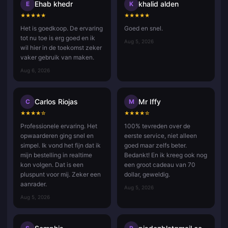
Ehab khedr
khalid alden
E
K
★
★
★
★
★
★
★
★
★
★
Het is goedkoop. De ervaring
Goed en snel.
tot nu toe is erg goed en ik
Aug 5, 2026
wil hier in de toekomst zeker
vaker gebruik van maken.
Aug 6, 2026
Carlos Riojas
Mr Iffy
C
M
★
★
★
★
☆
★
★
★
★
☆
Professionele ervaring. Het
100% tevreden over de
opwaarderen ging snel en
eerste service, niet alleen
simpel. Ik vond het fijn dat ik
goed maar zelfs beter.
mijn bestelling in realtime
Bedankt! En ik kreeg ook nog
kon volgen. Dat is een
een groot cadeau van 70
pluspunt voor mij. Zeker een
dollar, geweldig.
aanrader.
Aug 5, 2026
Aug 5, 2026