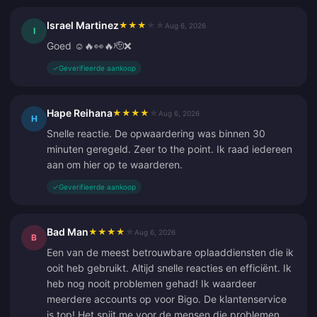
Israel Martinez
★
★
★
★
★
Aug 6, 2026
I
Goed ☺️🔥👀🔥🫡❌
✓
Geverifieerde aankoop
Hape Reihana
★
★
★
★
★
Aug 6, 2026
H
Snelle reactie. De opwaardering was binnen 30
minuten geregeld. Zeer to the point. Ik raad iedereen
aan om hier op te waarderen.
✓
Geverifieerde aankoop
Bad Man
★
★
★
★
★
Aug 6, 2026
B
Een van de meest betrouwbare oplaaddiensten die ik
ooit heb gebruikt. Altijd snelle reacties en efficiënt. Ik
heb nog nooit problemen gehad! Ik waardeer
meerdere accounts op voor Bigo. De klantenservice
is top! Het spijt me voor de mensen die problemen