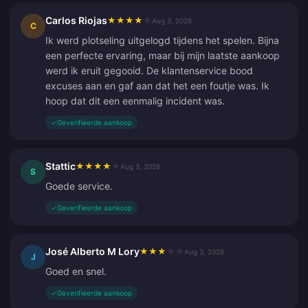
Carlos Riojas
★
★
★
★
★
Aug 3, 2026
C
Ik werd plotseling uitgelogd tijdens het spelen. Bijna
een perfecte ervaring, maar bij mijn laatste aankoop
werd ik eruit gegooid. De klantenservice bood
excuses aan en gaf aan dat het een foutje was. Ik
hoop dat dit een eenmalig incident was.
✓
Geverifieerde aankoop
Stattic
★
★
★
★
★
Aug 3, 2026
S
Goede service.
✓
Geverifieerde aankoop
José Alberto M Lory
★
★
★
★
★
Aug 3, 2026
J
Goed en snel.
✓
Geverifieerde aankoop