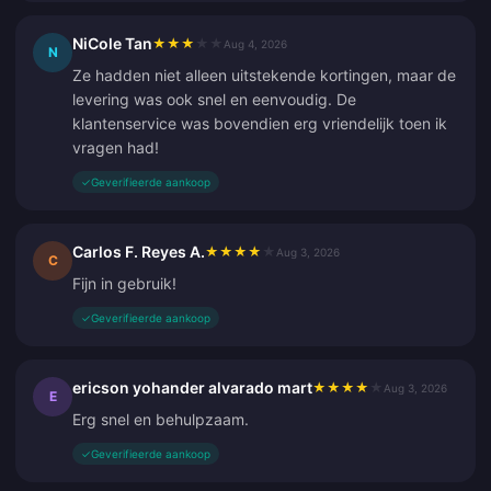
NiCole Tan
★
★
★
★
★
Aug 4, 2026
N
Ze hadden niet alleen uitstekende kortingen, maar de
levering was ook snel en eenvoudig. De
klantenservice was bovendien erg vriendelijk toen ik
vragen had!
✓
Geverifieerde aankoop
Carlos F. Reyes A.
★
★
★
★
★
Aug 3, 2026
C
Fijn in gebruik!
✓
Geverifieerde aankoop
ericson yohander alvarado mart
★
★
★
★
★
Aug 3, 2026
E
Erg snel en behulpzaam.
✓
Geverifieerde aankoop