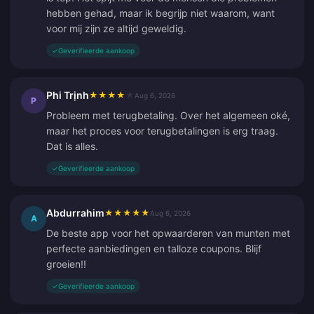
hebben gehad, maar ik begrijp niet waarom, want
voor mij zijn ze altijd geweldig.
✓
Geverifieerde aankoop
Phi Trịnh
★
★
★
★
★
Aug 6, 2026
P
Probleem met terugbetaling. Over het algemeen oké,
maar het proces voor terugbetalingen is erg traag.
Dat is alles.
✓
Geverifieerde aankoop
Abdurrahim
★
★
★
★
★
Aug 6, 2026
A
De beste app voor het opwaarderen van munten met
perfecte aanbiedingen en talloze coupons. Blijf
groeien!!
✓
Geverifieerde aankoop