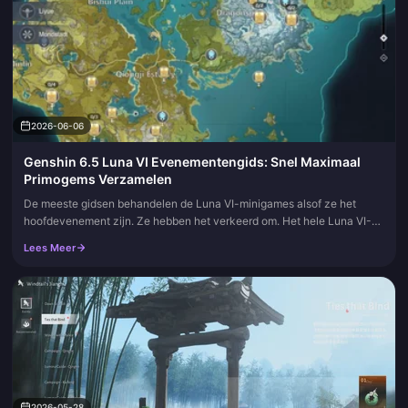
2026-06-06
Genshin 6.5 Luna VI Evenementengids: Snel Maximaal
Primogems Verzamelen
De meeste gidsen behandelen de Luna VI-minigames alsof ze het
hoofdevenement zijn. Ze hebben het verkeerd om. Het hele Luna VI-
aanbod levert in totaal ongeveer 11.080–12.570 Primogems op
Lees Meer
verspreid...
2026-05-28