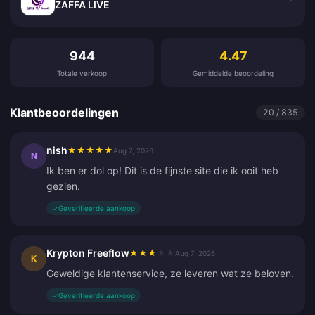
ZAFFA LIVE
Klantbeoordelingen
944
4.47
Totale verkoop
Gemiddelde beoordeling
Klantbeoordelingen
20 / 835
nish
★
★
★
★
★
Aug 7, 2026
N
Ik ben er dol op! Dit is de fijnste site die ik ooit heb
gezien.
✓
Geverifieerde aankoop
Krypton Freeflow
★
★
★
★
★
Aug 7, 2026
K
Geweldige klantenservice, ze leveren wat ze beloven.
✓
Geverifieerde aankoop