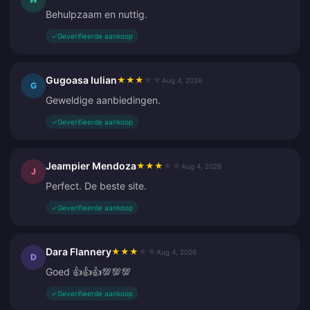
Behulpzaam en nuttig.
✓
Geverifieerde aankoop
Gugoasa Iulian
★
★
★
★
★
Aug 4, 2026
G
Geweldige aanbiedingen.
✓
Geverifieerde aankoop
Jeampier Mendoza
★
★
★
★
★
Aug 4, 2026
J
Perfect. De beste site.
✓
Geverifieerde aankoop
Dara Flannery
★
★
★
★
★
Aug 4, 2026
D
Goed 👍👍👍💯💯💯
✓
Geverifieerde aankoop