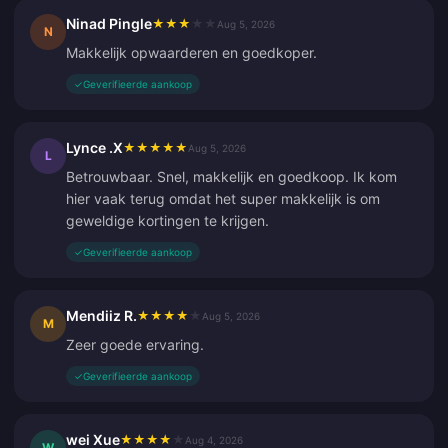
Ninad Pingle
★
★
★
★
★
Aug 5, 2026
N
Makkelijk opwaarderen en goedkoper.
✓
Geverifieerde aankoop
Lynce .X
★
★
★
★
★
Aug 5, 2026
L
Betrouwbaar. Snel, makkelijk en goedkoop. Ik kom
hier vaak terug omdat het super makkelijk is om
geweldige kortingen te krijgen.
✓
Geverifieerde aankoop
Mendiiz R.
★
★
★
★
★
Aug 5, 2026
M
Zeer goede ervaring.
✓
Geverifieerde aankoop
wei Xue
★
★
★
★
★
Aug 4, 2026
W