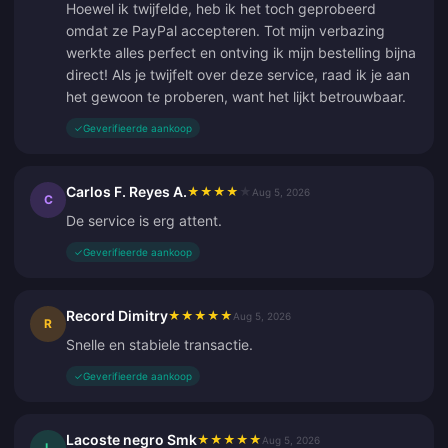
Hoewel ik twijfelde, heb ik het toch geprobeerd
omdat ze PayPal accepteren. Tot mijn verbazing
werkte alles perfect en ontving ik mijn bestelling bijna
direct! Als je twijfelt over deze service, raad ik je aan
het gewoon te proberen, want het lijkt betrouwbaar.
✓
Geverifieerde aankoop
Carlos F. Reyes A.
★
★
★
★
★
Aug 5, 2026
C
De service is erg attent.
✓
Geverifieerde aankoop
Record Dimitry
★
★
★
★
★
Aug 5, 2026
R
Snelle en stabiele transactie.
✓
Geverifieerde aankoop
Lacoste negro Smk
★
★
★
★
★
Aug 5, 2026
L