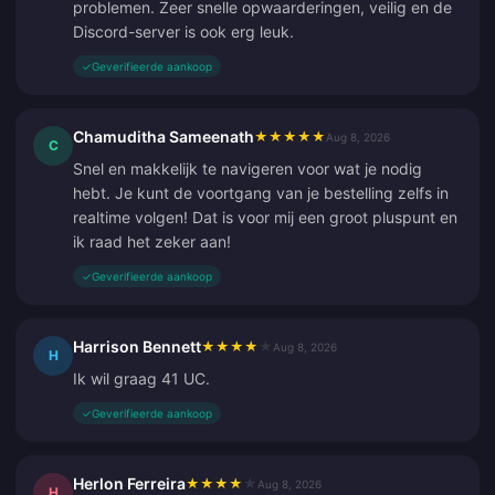
problemen. Zeer snelle opwaarderingen, veilig en de
Discord-server is ook erg leuk.
✓
Geverifieerde aankoop
Chamuditha Sameenath
★
★
★
★
★
Aug 8, 2026
C
Snel en makkelijk te navigeren voor wat je nodig
hebt. Je kunt de voortgang van je bestelling zelfs in
realtime volgen! Dat is voor mij een groot pluspunt en
ik raad het zeker aan!
✓
Geverifieerde aankoop
Harrison Bennett
★
★
★
★
★
Aug 8, 2026
H
Ik wil graag 41 UC.
✓
Geverifieerde aankoop
Herlon Ferreira
★
★
★
★
★
Aug 8, 2026
H