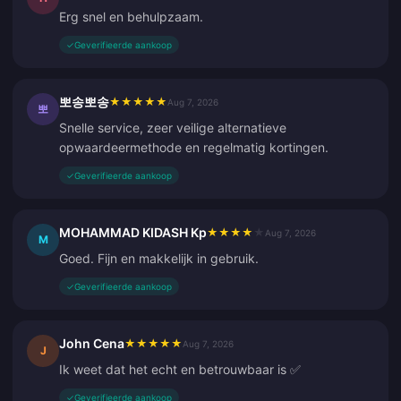
Erg snel en behulpzaam.
✓
Geverifieerde aankoop
뽀송뽀송
★
★
★
★
★
Aug 7, 2026
뽀
Snelle service, zeer veilige alternatieve
opwaardeermethode en regelmatig kortingen.
✓
Geverifieerde aankoop
MOHAMMAD KIDASH Kp
★
★
★
★
★
Aug 7, 2026
M
Goed. Fijn en makkelijk in gebruik.
✓
Geverifieerde aankoop
John Cena
★
★
★
★
★
Aug 7, 2026
J
Ik weet dat het echt en betrouwbaar is ✅
✓
Geverifieerde aankoop