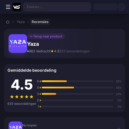
Ga direct naar de hoofdinhoud
Zoeken...
Yaza
Recensies
←
Terug naar product
Yaza
983 Verkocht
★
4.5
635 beoordelingen
Gemiddelde beoordeling
4.5
5
★
35%
4
★
45%
3
★
20%
★
★
★
★
★
2
★
0%
635 beoordelingen
1
★
0%
Nu kopen
Nu kopen
→