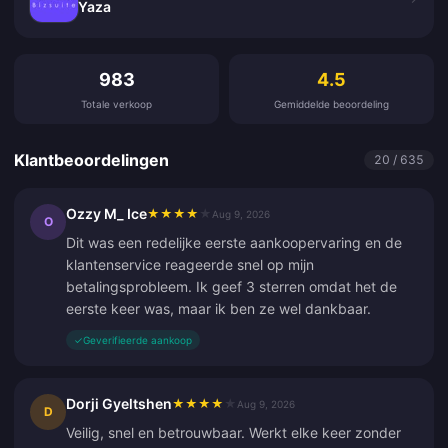
Yaza
Klantbeoordelingen
983
4.5
Totale verkoop
Gemiddelde beoordeling
Klantbeoordelingen
20 / 635
Ozzy M_ Ice
★
★
★
★
★
Aug 9, 2026
O
Dit was een redelijke eerste aankoopervaring en de
klantenservice reageerde snel op mijn
betalingsprobleem. Ik geef 3 sterren omdat het de
eerste keer was, maar ik ben ze wel dankbaar.
✓
Geverifieerde aankoop
Dorji Gyeltshen
★
★
★
★
★
Aug 9, 2026
D
Veilig, snel en betrouwbaar. Werkt elke keer zonder