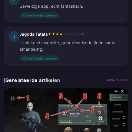
Geweldige app, echt fantastisch.
✓
Geverifieerde aankoop
Jagoda Tatata
★
★
★
★
★
Aug 5, 2026
J
Uitstekende website, gebruiksvriendelijk en snelle
afhandeling.
✓
Geverifieerde aankoop
Gerelateerde artikelen
Bekijk alles