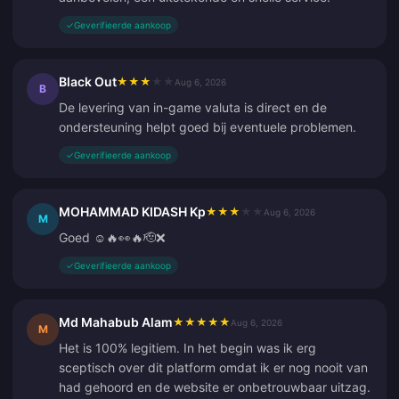
✓
Geverifieerde aankoop
Black Out
★
★
★
★
★
Aug 6, 2026
B
De levering van in-game valuta is direct en de
ondersteuning helpt goed bij eventuele problemen.
✓
Geverifieerde aankoop
MOHAMMAD KIDASH Kp
★
★
★
★
★
Aug 6, 2026
M
Goed ☺️🔥👀🔥🫡❌
✓
Geverifieerde aankoop
Md Mahabub Alam
★
★
★
★
★
Aug 6, 2026
M
Het is 100% legitiem. In het begin was ik erg
sceptisch over dit platform omdat ik er nog nooit van
had gehoord en de website er onbetrouwbaar uitzag.