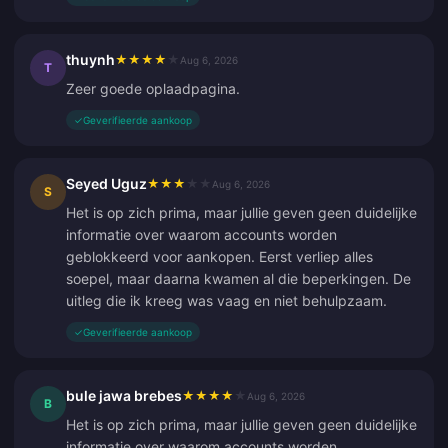
thuynh
★
★
★
★
★
Aug 6, 2026
T
Zeer goede oplaadpagina.
✓
Geverifieerde aankoop
Seyed Uguz
★
★
★
★
★
Aug 6, 2026
S
Het is op zich prima, maar jullie geven geen duidelijke
informatie over waarom accounts worden
geblokkeerd voor aankopen. Eerst verliep alles
soepel, maar daarna kwamen al die beperkingen. De
uitleg die ik kreeg was vaag en niet behulpzaam.
✓
Geverifieerde aankoop
bule jawa brebes
★
★
★
★
★
Aug 6, 2026
B
Het is op zich prima, maar jullie geven geen duidelijke
informatie over waarom accounts worden