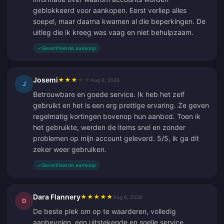
geblokkeerd voor aankopen. Eerst verliep alles
soepel, maar daarna kwamen al die beperkingen. De
uitleg die ik kreeg was vaag en niet behulpzaam.
✓
Geverifieerde aankoop
Josemi
★
★
★
★
★
Aug 6, 2026
J
Betrouwbare en goede service. Ik heb het zelf
gebruikt en het is een erg prettige ervaring. Ze geven
regelmatig kortingen bovenop hun aanbod. Toen ik
het gebruikte, werden de items snel en zonder
problemen op mijn account geleverd. 5/5, ik ga dit
zeker weer gebruiken.
✓
Geverifieerde aankoop
Dara Flannery
★
★
★
★
★
Aug 6, 2026
D
De beste plek om op te waarderen, volledig
aanbevolen, een uitstekende en snelle service.