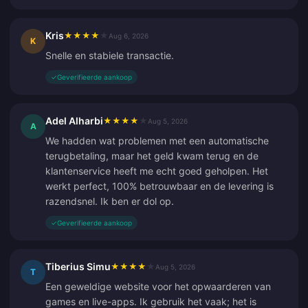
Kris
★
★
★
★
★
Aug 6, 2026
K
Snelle en stabiele transactie.
✓
Geverifieerde aankoop
Adel Alharbi
★
★
★
★
★
Aug 5, 2026
A
We hadden wat problemen met een automatische
terugbetaling, maar het geld kwam terug en de
klantenservice heeft me echt goed geholpen. Het
werkt perfect, 100% betrouwbaar en de levering is
razendsnel. Ik ben er dol op.
✓
Geverifieerde aankoop
Tiberius Simu
★
★
★
★
★
Aug 5, 2026
T
Een geweldige website voor het opwaarderen van
games en live-apps. Ik gebruik het vaak; het is