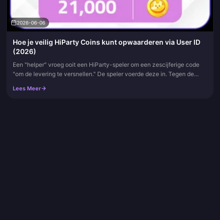
2026-06-06
Hoe je veilig HiParty Coins kunt opwaarderen via User ID
(2026)
Een "helper" vroeg ooit een HiParty-speler om een zescijferige code
"om de levering te versnellen." De speler voerde deze in. Tegen de
ochtend was het account leeggehaald. Die ene screenshot vertel...
Lees Meer