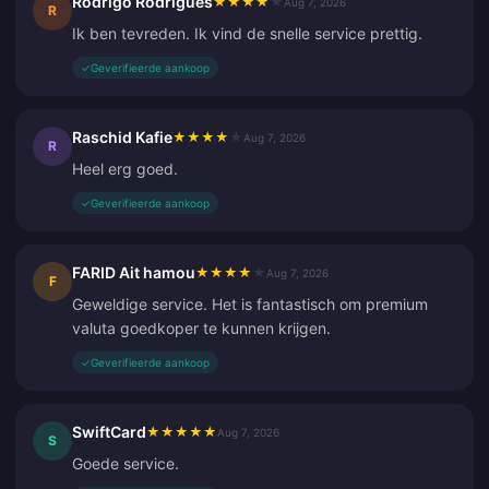
Rodrigo Rodrigues
★
★
★
★
★
Aug 7, 2026
R
Ik ben tevreden. Ik vind de snelle service prettig.
✓
Geverifieerde aankoop
Raschid Kafie
★
★
★
★
★
Aug 7, 2026
R
Heel erg goed.
✓
Geverifieerde aankoop
FARID Ait hamou
★
★
★
★
★
Aug 7, 2026
F
Geweldige service. Het is fantastisch om premium
valuta goedkoper te kunnen krijgen.
✓
Geverifieerde aankoop
SwiftCard
★
★
★
★
★
Aug 7, 2026
S
Goede service.