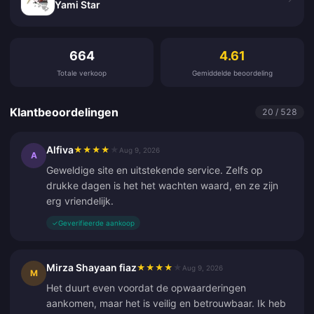
Yami Star
Klantbeoordelingen
664
4.61
Totale verkoop
Gemiddelde beoordeling
Klantbeoordelingen
20 / 528
Alfiva
★
★
★
★
★
Aug 9, 2026
A
Geweldige site en uitstekende service. Zelfs op
drukke dagen is het het wachten waard, en ze zijn
erg vriendelijk.
✓
Geverifieerde aankoop
Mirza Shayaan fiaz
★
★
★
★
★
Aug 9, 2026
M
Het duurt even voordat de opwaarderingen
aankomen, maar het is veilig en betrouwbaar. Ik heb