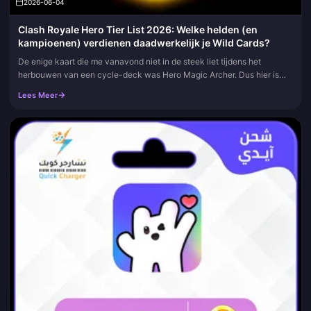
2026-06-04
Clash Royale Hero Tier List 2026: Welke helden (en
kampioenen) verdienen daadwerkelijk je Wild Cards?
De enige kaart die me vanavond niet in de steek liet tijdens het
herbouwen van een cycle-deck was Hero Magic Archer. Dus hier is
meteen je antwoord: het is de allerbeste Hero in de meta van 2026. S...
Lees Meer