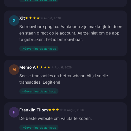
Xit
★
★
★
★
★
Aug 6, 2026
X
Betrouwbare pagina. Aankopen zijn makkelijk te doen
en staan direct op je account. Aarzel niet om de app
te gebruiken, het is betrouwbaar.
✓
Geverifieerde aankoop
Memo A
★
★
★
★
★
Aug 6, 2026
M
Snelle transacties en betrouwbaar. Altijd snelle
transacties. Legitiem!
✓
Geverifieerde aankoop
Franklin Tilóm
★
★
★
★
★
Aug 6, 2026
F
De beste website om valuta te kopen.
✓
Geverifieerde aankoop