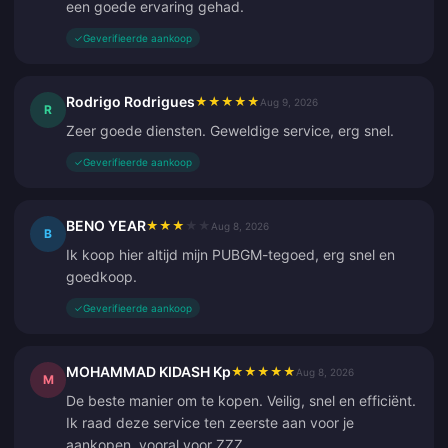
een goede ervaring gehad.
✓
Geverifieerde aankoop
Rodrigo Rodrigues
★
★
★
★
★
Aug 9, 2026
R
Zeer goede diensten. Geweldige service, erg snel.
✓
Geverifieerde aankoop
BENO YEAR
★
★
★
★
★
Aug 8, 2026
B
Ik koop hier altijd mijn PUBGM-tegoed, erg snel en
goedkoop.
✓
Geverifieerde aankoop
MOHAMMAD KIDASH Kp
★
★
★
★
★
Aug 8, 2026
M
De beste manier om te kopen. Veilig, snel en efficiënt.
Ik raad deze service ten zeerste aan voor je
aankopen, vooral voor ZZZ.