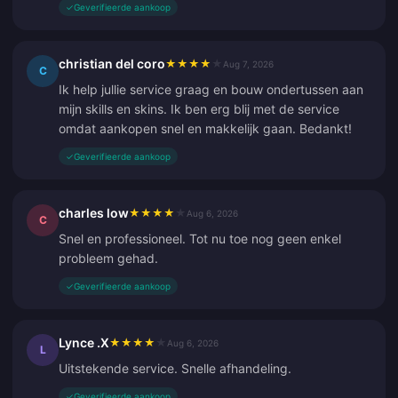
✓
Geverifieerde aankoop
christian del coro
★
★
★
★
★
Aug 7, 2026
C
Ik help jullie service graag en bouw ondertussen aan
mijn skills en skins. Ik ben erg blij met de service
omdat aankopen snel en makkelijk gaan. Bedankt!
✓
Geverifieerde aankoop
charles low
★
★
★
★
★
Aug 6, 2026
C
Snel en professioneel. Tot nu toe nog geen enkel
probleem gehad.
✓
Geverifieerde aankoop
Lynce .X
★
★
★
★
★
Aug 6, 2026
L
Uitstekende service. Snelle afhandeling.
✓
Geverifieerde aankoop