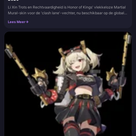
Li Xin Trots en Rechtvaardigheid is Honor of Kings' vlekkeloze Martial
Mural-skin voor de 'clash lane'-vechter, nu beschikbaar op de globale
servers via het 'Li Xin Flawless Wish'-evenement. Voeg deze pagina
Lees Meer
toe aan je bladwijzers; we werken datums, trekungskosten en
formuliernotities bij wanneer het evenementenpaneel verandert.