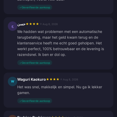
✓
Geverifieerde aankoop
حسن
★
★
★
★
★
Aug 8, 2026
ح
We hadden wat problemen met een automatische
terugbetaling, maar het geld kwam terug en de
klantenservice heeft me echt goed geholpen. Het
werkt perfect, 100% betrouwbaar en de levering is
razendsnel. Ik ben er dol op.
✓
Geverifieerde aankoop
Waguri Kaokuro
★
★
★
★
★
Aug 8, 2026
W
Het was snel, makkelijk en simpel. Nu ga ik lekker
gamen.
✓
Geverifieerde aankoop