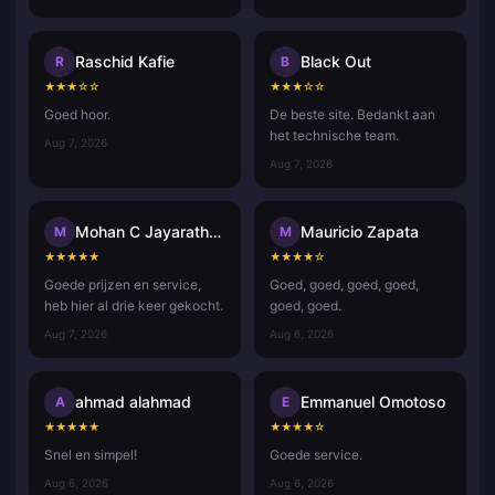
Raschid Kafie
Black Out
R
B
★
★
★
☆
☆
★
★
★
☆
☆
Goed hoor.
De beste site. Bedankt aan
het technische team.
Aug 7, 2026
Aug 7, 2026
Mohan C Jayarathna
Mauricio Zapata
M
M
★
★
★
★
★
★
★
★
★
☆
Goede prijzen en service,
Goed, goed, goed, goed,
heb hier al drie keer gekocht.
goed, goed.
Aug 7, 2026
Aug 6, 2026
ahmad alahmad
Emmanuel Omotoso
A
E
★
★
★
★
★
★
★
★
★
☆
Snel en simpel!
Goede service.
Aug 6, 2026
Aug 6, 2026