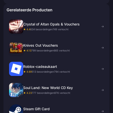
Gerelateerde Producten
Crystal of Altan Opals & Vouchers
→
★ 4.4
634 beoordelingen
749 verkocht
Knives Out Vouchers
→
★ 4.13
799 beoordelingen
665 verkocht
Roblox-cadeaukaart
→
★ 4.69
513 beoordelingen
794 verkocht
Soul Land: New World CD Key
→
★ 4.23
777 beoordelingen
876 verkocht
Steam Gift Card
→