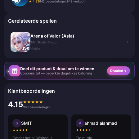
★ 4.33
642 beoordelingen
948 verkocht
Gerelateerde spellen
Arena of Valor (Asia)
→
TiMi Studio Group
Mobile
Deel dit product & draai om te winnen
Draaien
Coupons tot — beperkte dagelijkse beloning
Klantbeoordelingen
★
★
★
★
★
4.15
960 beoordelingen
SMIT
ahmad alahmad
S
A
★
★
★
★
★
★
★
★
★
☆
Omdat het bij Whiteout
Erg nuttig.