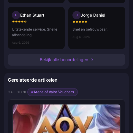
Ethan Stuart
Jorge Daniel
E
J
★
★
★
★
☆
★
★
★
★
★
Uitstekende service. Snelle
Snel en betrouwbaar.
afhandeling.
Aug 6, 2026
Aug 6, 2026
Bekijk alle beoordelingen →
Gerelateerde artikelen
#
Arena of Valor Vouchers
CATEGORIE