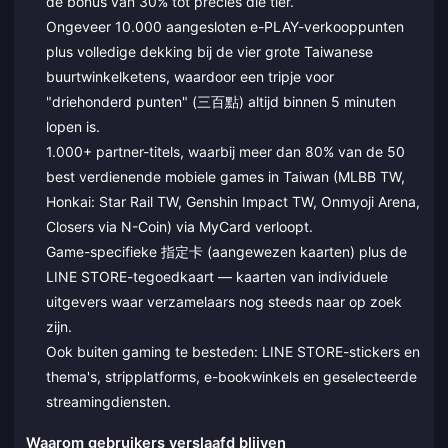
de bonus van 30% tot precies die tier.
Ongeveer 10.000 aangesloten e-PLAY-verkooppunten
plus volledige dekking bij de vier grote Taiwanese
buurtwinkelketens, waardoor een tripje voor
"driehonderd punten" (三百點) altijd binnen 5 minuten
lopen is.
1.000+ partner-titels, waarbij meer dan 80% van de 50
best verdienende mobiele games in Taiwan (MLBB TW,
Honkai: Star Rail TW, Genshin Impact TW, Onmyoji Arena,
Closers via N-Coin) via MyCard verloopt.
Game-specifieke 指定卡 (aangewezen kaarten) plus de
LINE STORE-tegoedkaart — kaarten van individuele
uitgevers waar verzamelaars nog steeds naar op zoek
zijn.
Ook buiten gaming te besteden: LINE STORE-stickers en
thema's, stripplatforms, e-bookwinkels en geselecteerde
streamingdiensten.
Waarom gebruikers verslaafd blijven