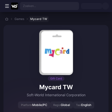
Ga direct naar de hoofdinhoud
Zoeken...
Games
Mycard TW
Gift Card
Mycard TW
Soft-World International Corporation
Mobile/PC
Global
English
Platform
Regio
Taal