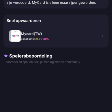
zijn verouderd. MyCard is alleen maar rijper geworden.
Snel opwaarderen
Mycard(TW)
→
vanaf $0.94
★
4.9
-30%
★
Spelersbeoordeling
Beoordeel dit spel en deel je mening met de community.