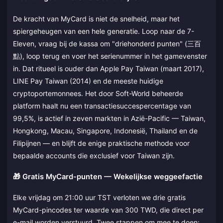
De kracht van MyCard is niet de snelheid, maar het
spiergeheugen van een hele generatie. Loop naar de 7-
Eleven, vraag bij de kassa om "driehonderd punten" (三百
點), loop terug en voer het serienummer in het gamevenster
in. Dat ritueel is ouder dan Apple Pay Taiwan (maart 2017),
LINE Pay Taiwan (2014) en de meeste huidige
cryptoportemonnees. Het door Soft-World beheerde
platform haalt nu een transactiesuccespercentage van
99,5%, is actief in zeven markten in Azië-Pacific — Taiwan,
Hongkong, Macau, Singapore, Indonesië, Thailand en de
Filipijnen — en blijft de enige praktische methode voor
bepaalde accounts die exclusief voor Taiwan zijn.
🎁 Gratis MyCard-punten — Wekelijkse weggeefactie
Elke vrijdag om 21:00 uur TST verloten we drie gratis
MyCard-pincodes ter waarde van 300 TWD, die direct per
e-mail worden verstuurd. Twee stappen om mee te doen: