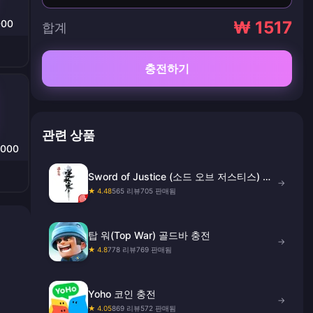
000
₩ 1517
합계
충전하기
관련 상품
0000
Sword of Justice (소드 오브 저스티스) 충
→
전
★ 4.48
565 리뷰
705 판매됨
탑 워(Top War) 골드바 충전
→
★ 4.8
778 리뷰
769 판매됨
Yoho 코인 충전
→
★ 4.05
869 리뷰
572 판매됨