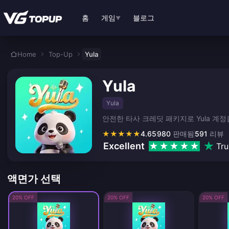
본문으로 바로가기
홈
게임
블로그
▼
Home
Top-Up
Yula
Yula
Yula
안전한 타사 크레딧 패키지로 Yula 계
★
★
★
★
★
4.65
980
판매됨
591
리뷰
Excellent
Tru
액면가 선택
20% OFF
20% OFF
20% OFF