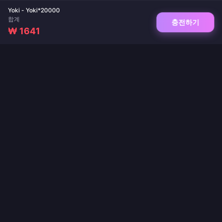
Yoki - Yoki*20000
합계
충전하기
₩ 1641
게임 및 라이브 앱 충전을 위한 신뢰할 수 있는 플랫폼. 즉시 전송, 안전한 결제, 최저가
보장.
팔로우하기
·
·
·
·
·
회사 소개
문의하기
자주 묻는 질문
반품 정책
배송 정책
·
·
자금세탁방지(AML) 정책
개인정보 처리방침
서비스 약관