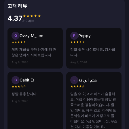
고객 리뷰
★
★
★
★
★
4.37
810 리뷰
Ozzy M_ Ice
Poppy
O
P
★
★
★
★
☆
★
★
★
☆
☆
게임 재화를 구매하기에 꽤 괜
정말 좋은 사이트네요. 감사합
찮은 앱이자 사이트입니다.
니다.
Aug 8, 2026
Aug 8, 2026
Cahit Er
هيثم ابودقة
C
ه
★
★
★
☆
☆
★
★
★
★
☆
정말 유용합니다.
믿을 수 있고 서비스가 훌륭해
요. 직접 이용해봤는데 정말 만
Aug 8, 2026
족스러운 경험이었습니다. 할
인 혜택도 자주 있고, 아이템도
문제없이 빠르게 계정으로 들
어왔어요. 5점 만점에 5점, 무조
건 다시 이용할 거예요.