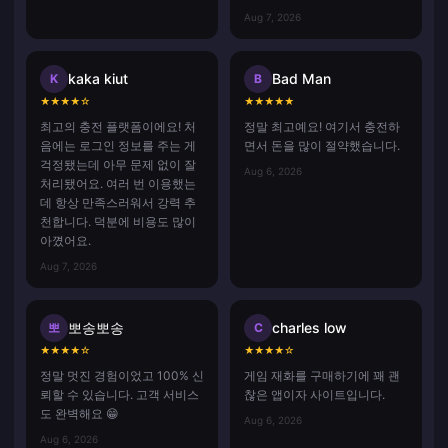
Aug 7, 2026
kaka kiut
Bad Man
K
B
★
★
★
★
☆
★
★
★
★
★
최고의 충전 플랫폼이에요! 처
정말 최고예요! 여기서 충전하
음에는 로그인 정보를 주는 게
면서 돈을 많이 절약했습니다.
걱정됐는데 아무 문제 없이 잘
Aug 6, 2026
처리됐어요. 여러 번 이용했는
데 항상 만족스러워서 강력 추
천합니다. 덕분에 비용도 많이
아꼈어요.
Aug 7, 2026
뽀송뽀송
charles low
뽀
C
★
★
★
★
☆
★
★
★
★
☆
정말 멋진 경험이었고 100% 신
게임 재화를 구매하기에 꽤 괜
뢰할 수 있습니다. 고객 서비스
찮은 앱이자 사이트입니다.
도 완벽해요 😁
Aug 6, 2026
Aug 6, 2026