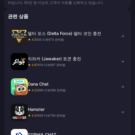
러입니다. 50만 명 이상의 고객이 저희를 신뢰하고 있습니다.
관련 상품
델타 포스 (Delta Force) 델타 코인 충전
→
★ 4.5
505 리뷰
675 판매됨
자와커 (Jawaker) 토큰 충전
→
★ 4.87
618 리뷰
697 판매됨
Dana Chat
→
★ 4.22
889 리뷰
596 판매됨
Hamster
→
★ 4.31
659 리뷰
756 판매됨
SOPHIA CHAT