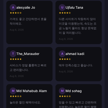
alesyalie Jo
Ujfalu Tana
A
U
★
★
★
☆
☆
★
★
★
★
☆
가격도 좋고 간단하면서 효율
다른 사이트가 작동하지 않아
적이에요.
이곳을 이용했는데, 속도는 조
금 느릴지 몰라도 항상 문제없
Aug 6, 2026
이 잘 처리됩니다.
Aug 6, 2026
The_Marauder
ahmad kadi
T
A
★
★
★
★
★
★
★
★
★
☆
서비스가 정말 훌륭하고 빠르
매우 만족스럽고 좋습니다.
고 편리합니다.
Aug 6, 2026
Aug 6, 2026
Md Mahabub Alam
Md sohag
M
M
★
★
★
☆
☆
★
★
★
☆
☆
놀라운 할인 혜택이네요.
믿을 수 있고 빠르고 간편하며
저렴합니다. 놀라운 할인 혜택