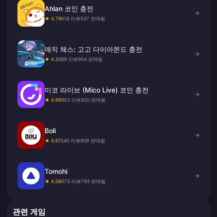
Ahlan 코인 충전
→
★ 4.79
618 리뷰
537 판매됨
매직 체스: 고고 다이아몬드 충전
→
★ 4.2
689 리뷰
954 판매됨
미코 라이브 (Mico Live) 코인 충전
→
★ 4.69
953 리뷰
920 판매됨
Boli
→
★ 4.61
540 리뷰
909 판매됨
Tomohi
→
★ 4.58
673 리뷰
793 판매됨
관련 게임