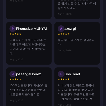
Aug 6, 2026
을 쉽게 받을 수 있어서 자주 이
용하게 되네요.
Aug 5, 2026
Phumudzo MUNYAI
azoz gj
P
A
★
★
★
★
★
★
★
★
☆
☆
고객 서비스가 최고입니다. 문
정말 좋고 규모가 큰 상점입니
제를 매우 빠르게 해결해주셨
다.
고 기대 이상으로 친절했습니
Aug 4, 2026
다.
Aug 4, 2026
joseangel Perez
Lion Heart
J
L
★
★
★
★
☆
★
★
★
★
★
100% 성공입니다. 의심스러웠
서비스가 정말 빠르고 훌륭해
지만 추천받고 이용해 봤는데
요! 게임 충전할 때 항상 믿고
바로 골드가 들어왔어요.
이용합니다. 주문 확인도 빠르
고 간편해서 강력 추천해요!
Aug 4, 2026
Aug 3, 2026