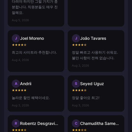
다려야 하지만 그럴 가치가 충
분합니다. 직원분들도 매우 친
절해요.
Aug 5, 2026
Joel Moreno
João Tavares
J
J
★
★
★
★
☆
★
★
★
★
☆
최고의 사이트라 추천합니다.
정말 빠르고 사용하기 쉬워요.
불만 사항이 전혀 없습니다.
Aug 4, 2026
Aug 3, 2026
Andrii
Seyed Uguz
A
S
★
★
★
★
★
★
★
★
★
☆
놀라운 할인 혜택이네요.
정말 좋아요 최고!
Aug 3, 2026
Aug 3, 2026
Robentz Desgraviers
Chamuditha Sameenath
R
C
★
★
★
★
☆
★
★
★
☆
☆