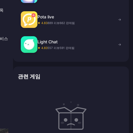
 옥
Pota live
→
★ 4.83
889 리뷰
662 판매됨
서비스
Light Chat
→
★ 4.83
557 리뷰
591 판매됨
관련 게임