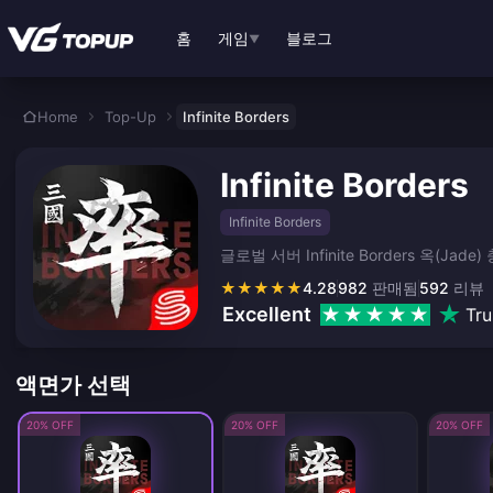
본문으로 바로가기
홈
게임
블로그
▼
Home
Top-Up
Infinite Borders
Infinite Borders
Infinite Borders
글로벌 서버 Infinite Borders 옥(
★
★
★
★
★
4.28
982
판매됨
592
리뷰
Excellent
Tru
액면가 선택
20% OFF
20% OFF
20% OFF