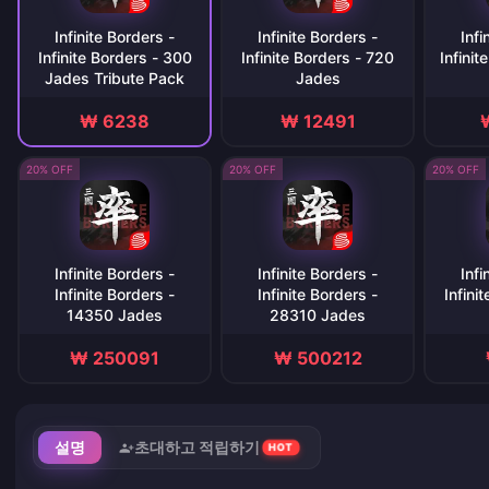
Infinite Borders -
Infinite Borders -
Infi
Infinite Borders - 300
Infinite Borders - 720
Infini
Jades Tribute Pack
Jades
₩ 6238
₩ 12491
20% OFF
20% OFF
20% OFF
Infinite Borders -
Infinite Borders -
Infi
Infinite Borders -
Infinite Borders -
Infini
14350 Jades
28310 Jades
₩ 250091
₩ 500212
설명
초대하고 적립하기
HOT