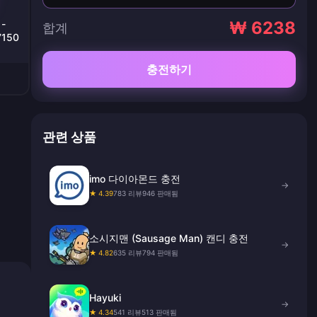
 -
₩ 6238
합계
 7150
충전하기
관련 상품
imo 다이아몬드 충전
→
★ 4.39
783 리뷰
946 판매됨
소시지맨 (Sausage Man) 캔디 충전
→
★ 4.82
635 리뷰
794 판매됨
Hayuki
→
★ 4.34
541 리뷰
513 판매됨