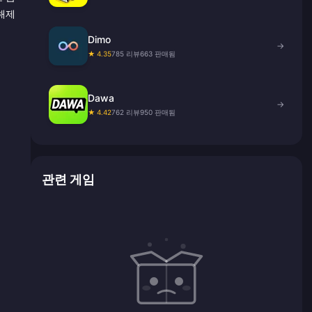
 해제
Dimo
→
★ 4.35
785 리뷰
663 판매됨
Dawa
→
★ 4.42
762 리뷰
950 판매됨
관련 게임