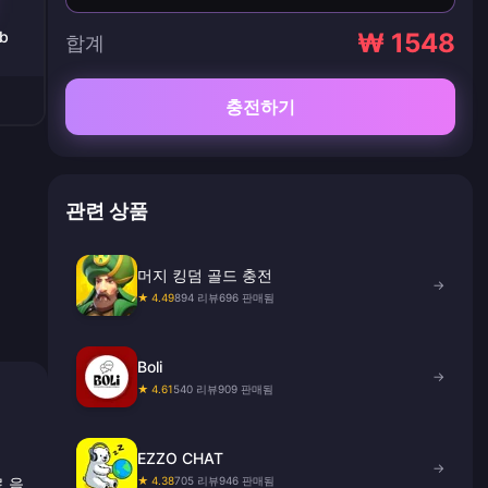
ob
₩ 1548
합계
충전하기
관련 상품
머지 킹덤 골드 충전
→
★ 4.49
894 리뷰
696 판매됨
Boli
→
★ 4.61
540 리뷰
909 판매됨
EZZO CHAT
→
★ 4.38
705 리뷰
946 판매됨
료 음