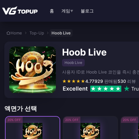
본문으로 바로가기
홈
게임
블로그
▼
Home
Top-Up
Hoob Live
Hoob Live
Hoob Live
사용자 ID로 Hoob Live 코인을 즉
★
★
★
★
★
4.77
929
판매됨
530
리뷰
Excellent
Tru
액면가 선택
20% OFF
20% OFF
20% OFF