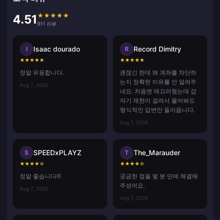
★
★
★
★
★
4.51
911 리뷰
Isaac dourado
Record Dimitry
I
R
★
★
★
★
★
★
★
★
★
★
정말 유용합니다.
괜찮긴 한데 왜 계좌를 차단하
는지 정확한 이유를 안 알려주
Aug 7, 2026
네요. 처음엔 매끄러웠는데 갑
자기 제한이 걸려서 물어봐도
형식적인 답변만 돌아옵니다.
Aug 7, 2026
SPEEDxPLAYZ
The_Marauder
S
T
★
★
★
★
☆
★
★
★
★
☆
정말 좋습니다!!!
궁금한 점을 몇 분 만에 해결해
주셨어요.
Aug 7, 2026
Aug 7, 2026