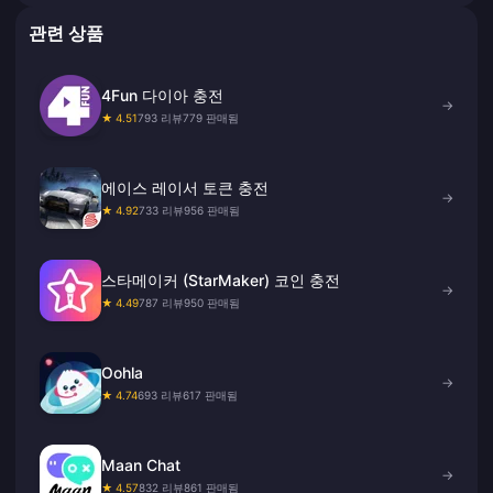
관련 상품
4Fun 다이아 충전
→
★ 4.51
793 리뷰
779 판매됨
에이스 레이서 토큰 충전
→
★ 4.92
733 리뷰
956 판매됨
스타메이커 (StarMaker) 코인 충전
→
★ 4.49
787 리뷰
950 판매됨
Oohla
→
★ 4.74
693 리뷰
617 판매됨
Maan Chat
→
★ 4.57
832 리뷰
861 판매됨