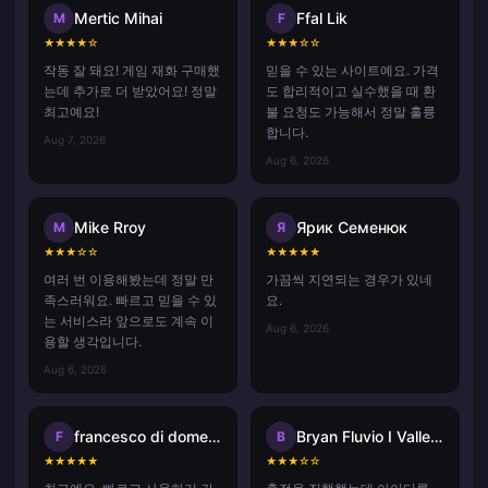
Mertic Mihai
Ffal Lik
M
F
★
★
★
★
☆
★
★
★
☆
☆
작동 잘 돼요! 게임 재화 구매했
믿을 수 있는 사이트예요. 가격
는데 추가로 더 받았어요! 정말
도 합리적이고 실수했을 때 환
최고예요!
불 요청도 가능해서 정말 훌륭
합니다.
Aug 7, 2026
Aug 6, 2026
Mike Rroy
Ярик Семенюк
M
Я
★
★
★
☆
☆
★
★
★
★
★
여러 번 이용해봤는데 정말 만
가끔씩 지연되는 경우가 있네
족스러워요. 빠르고 믿을 수 있
요.
는 서비스라 앞으로도 계속 이
Aug 6, 2026
용할 생각입니다.
Aug 6, 2026
francesco di domenico
Bryan Fluvio I Vallecer
F
B
★
★
★
★
★
★
★
★
☆
☆