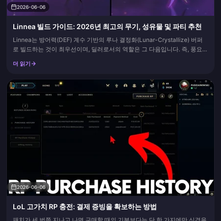
2026-06-06
Linnea 빌드 가이드: 2026년 최고의 무기, 성유물 및 파티 추천
Linnea는 방어력(DEF) 계수 기반의 루나 결정화(Lunar-Crystallize) 버퍼
로 빌드하는 것이 최우선이며, 딜러로서의 역할은 그 다음입니다. 즉, 풍요로
운 꿈의 껍데기(Husk of Opulent Dreams) 4세트, 방어력%/방어력%/치명
더 읽기
타 주옵션 세팅, 그리고 실제로 사이클을 돌릴 수 있는 원소 충전 효율(ER)
수치를 확보해야...
2026-06-06
LoL 고가치 RP 충전: 결제 증빙을 확보하는 방법
패치가 세 번쯤 지나고 나면 구매할 때의 기분보다는 단 한 가지에만 신경을