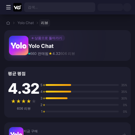
본문으로 바로가기
검색...
Yolo Chat
리뷰
←
상품으로 돌아가기
Yolo Chat
660 판매됨
★
4.32
606 리뷰
평균 평점
4.32
5
★
35%
4
★
35%
3
★
30%
★
★
★
★
★
2
★
0%
606 리뷰
1
★
0%
지금 구매
지금 구매
→