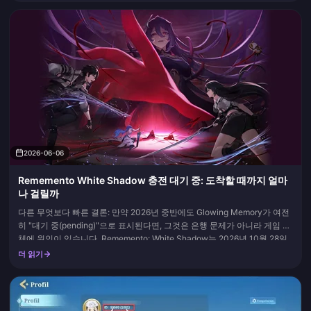
튀어나왔다가 복귀하여 피해를 입지 않고 딜교환을 성공시키는 기술...
2026-06-06
Rememento White Shadow 충전 대기 중: 도착할 때까지 얼마
나 걸릴까
다른 무엇보다 빠른 결론: 만약 2026년 중반에도 Glowing Memory가 여전
히 "대기 중(pending)"으로 표시된다면, 그것은 은행 문제가 아니라 게임 자
체에 원인이 있습니다. Rememento: White Shadow는 2026년 10월 28일
에 서비스 중단을 발표하고 유료 Glowing Memory 판매를 중단했습니다.
더 읽기
이는 Remem...