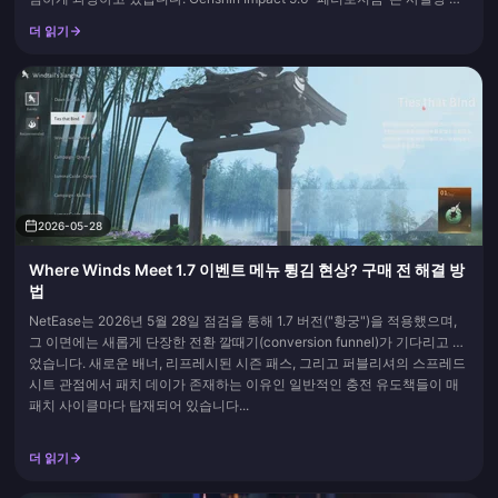
겨진 것이 거의 없습니다. 공식 노트 외에 존재하는 것은 몇 가지 지도 및 메
더 읽기
뉴 조정일 뿐, 스텔스 너프의 보고 같은 것이 아닙니다. 확인된 보상은
Paralogism 버전 5.6 업데이트 상...
2026-05-28
Where Winds Meet 1.7 이벤트 메뉴 튕김 현상? 구매 전 해결 방
법
NetEase는 2026년 5월 28일 점검을 통해 1.7 버전("황궁")을 적용했으며,
그 이면에는 새롭게 단장한 전환 깔때기(conversion funnel)가 기다리고 있
었습니다. 새로운 배너, 리프레시된 시즌 패스, 그리고 퍼블리셔의 스프레드
시트 관점에서 패치 데이가 존재하는 이유인 일반적인 충전 유도책들이 매
패치 사이클마다 탑재되어 있습니다...
더 읽기