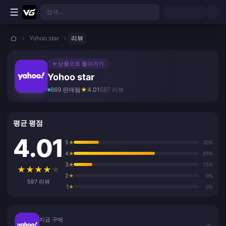
본문으로 바로가기
검색...
Yohoo star
리뷰
←
상품으로 돌아가기
Yohoo star
869 판매됨
★
4.01
587 리뷰
평균 평점
4.01
5
★
20%
4
★
65%
3
★
15%
★
★
★
★
★
2
★
0%
587 리뷰
1
★
0%
지금 구매
지금 구매
→