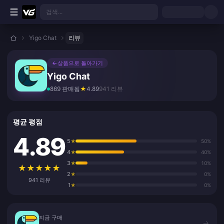
본문으로 바로가기
검색...
Yigo Chat
리뷰
←
상품으로 돌아가기
Yigo Chat
869 판매됨
★
4.89
941 리뷰
평균 평점
4.89
5
★
50%
4
★
40%
3
★
10%
★
★
★
★
★
2
★
0%
941 리뷰
1
★
0%
지금 구매
지금 구매
→