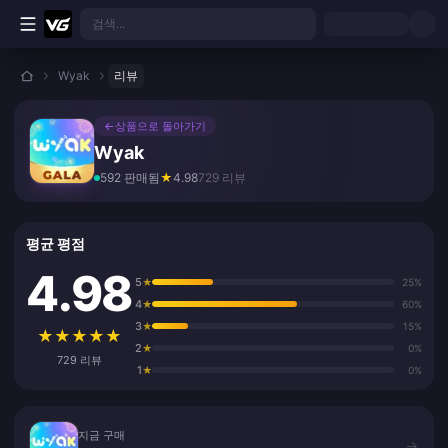
본문으로 바로가기
검색...
Wyak
리뷰
←
상품으로 돌아가기
Wyak
592 판매됨
★
4.98
729 리뷰
평균 평점
4.98
5
★
25%
4
★
60%
3
★
15%
★
★
★
★
★
2
★
0%
729 리뷰
1
★
0%
지금 구매
지금 구매
→