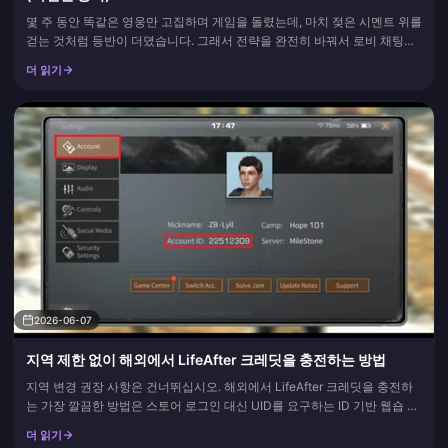
몇 주 동안 똑같은 영웅만 고집하며 게임을 돌렸는데, 마치 젖은 시멘트 위를
걷는 것처럼 등반이 더뎠습니다. 그래서 전략을 완전히 바꿔서 로비 채팅에
서 흔히 '오버밸런스(overtuned)'라고 부르는, 즉 성능 대비 효율이 너무 좋
더 읽기
은 영웅들을 골라잡았습니다. 각 역할군마다 한 판씩, 총 네 판을 플레이했는
데, 제 플레이 자체는 투박했음에도 불구하고...
2026-06-07
지역 제한 없이 해외에서 LifeAfter 크레딧을 충전하는 방법
지역 변경 권장 사항은 건너뛰십시오. 해외에서 LifeAfter 크레딧을 충전하
는 가장 깔끔한 방법은 스토어 로그인 대신 UID를 요구하는 ID 기반 웹숍 구
매입니다. 이 채널은 Google Play나 App Store의 지역 제한 장벽을 전혀 신
더 읽기
경 쓰지 않기 때문입니다. 스토어 결제는 귀하의 카드와 계정 지역이 원래 구