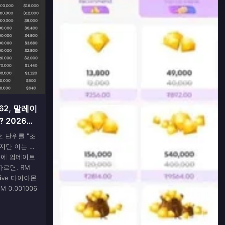
.62, 말레이
 2026년
 단위를 "초
지만 이는 성
9일에 업데이트
 따르면, RM
Live 다이아몬
 0.001006