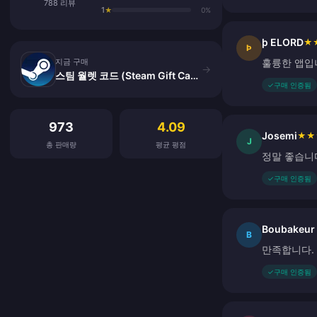
788 리뷰
1
★
0%
þ ELORD
★
지금 구매
Þ
지금 구매
훌륭한 앱입
→
스팀 월렛 코드 (Steam Gift Card)
✓
구매 인증됨
고객 리뷰
973
4.09
Josemi
★
★
J
총 판매량
평균 평점
정말 좋습니
✓
구매 인증됨
Boubakeur 
B
만족합니다.
✓
구매 인증됨