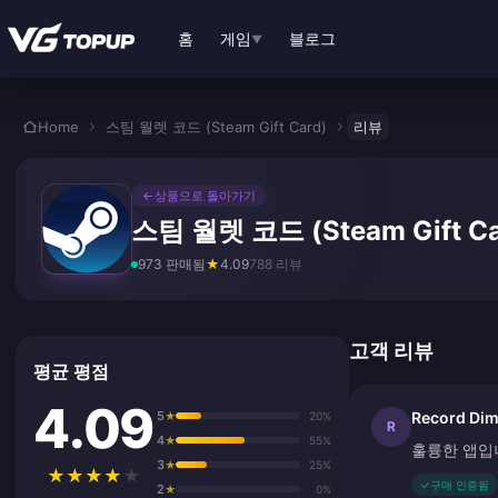
본문으로 바로가기
홈
게임
블로그
▼
Home
스팀 월렛 코드 (Steam Gift Card)
리뷰
←
상품으로 돌아가기
스팀 월렛 코드 (Steam Gift Ca
973 판매됨
★
4.09
788 리뷰
고객 리뷰
평균 평점
4.09
5
Record Dim
★
20%
R
4
★
55%
훌륭한 앱입
3
★
25%
★
★
★
★
★
✓
구매 인증됨
2
★
0%