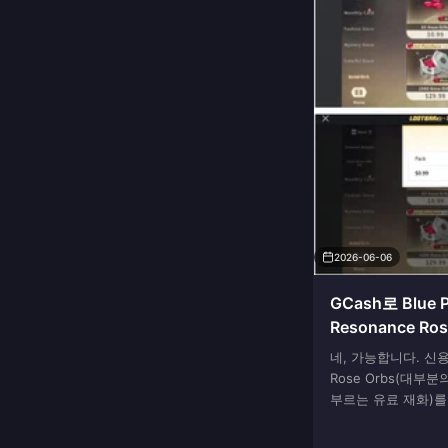
2026-06-06
GCash로 Blue Pr
Resonance R
(카드 없이)
네, 가능합니다. 신
Rose Orbs(대부
부르는 유료 재화)를