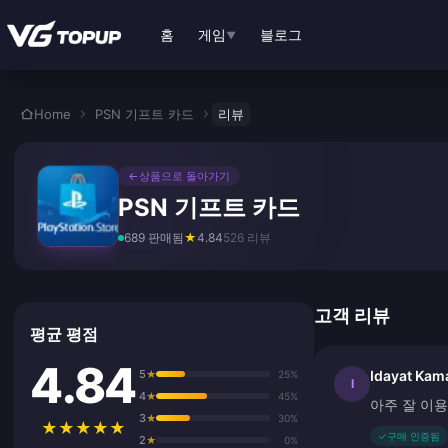
본문으로 바로가기
홈
게임
블로그
▼
Home
PSN 기프트 카드
리뷰
←
상품으로 돌아가기
PSN 기프트 카드
689 판매됨
★
4.84
526 리뷰
고객 리뷰
평균 평점
4.84
5
Idayat Kam
★
25%
I
4
★
45%
아주 잘 이
3
★
30%
★
★
★
★
★
✓
구매 인증됨
2
★
0%