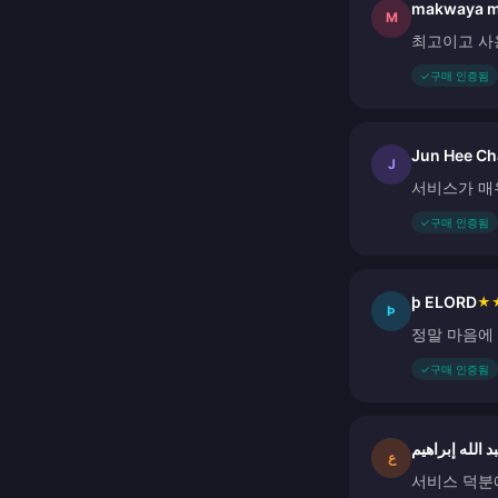
makwaya m
M
최고이고 사
✓
구매 인증됨
Jun Hee Ch
J
서비스가 매
✓
구매 인증됨
þ ELORD
★
Þ
정말 마음에
✓
구매 인증됨
د الله إبراهيم
ع
서비스 덕분