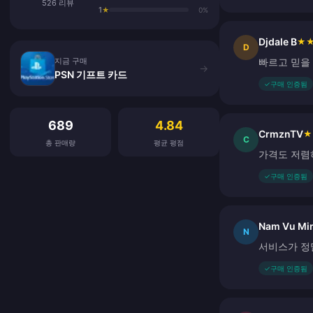
526 리뷰
1
★
0%
Djdale B
★
지금 구매
D
지금 구매
빠르고 믿을
→
PSN 기프트 카드
✓
구매 인증됨
고객 리뷰
689
4.84
CrmznTV
★
C
총 판매량
평균 평점
가격도 저렴
✓
구매 인증됨
Nam Vu Mi
N
서비스가 정말
✓
구매 인증됨