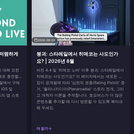
2026-08-03
드 저렴하게
붕괴: 스타레일에서 히메코는 사도인가
요? | 2026년 8월
에 대해 묘한
버전 4.4 및 '히메코 노바' 이후 붕괴: 스타레일에서
제로 충전할
히메코는 사도인가요? 이 페이지에서는 새로운 설
포털에서 구매
정이 공개됨에 따라 '심판의 권총(Rating Pistol)' 증
iOS 및
거, '플라나카디아(Planarcadia)' 스토리 전개, 그리
%의 앱 스토
고 개척자 이론을 추적합니다. 호요버스가 더 많은
콘텐츠를 추가할 때 다시 방문할 수 있도록 북마크
해 두세요.
더 읽기