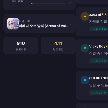
638 리뷰
1
★
0%
azoz gj
★
★
지금 구매
A
지금 구매
가격도 정말 
→
아레나 오브 발러 (Arena of Valor) 바우처
✓
구매 인증됨
고객 리뷰
910
4.11
Vicky Boy
V
총 판매량
평균 평점
정말 즉각적
✓
구매 인증됨
CHEIKH ND
C
믿을 수 있
✓
구매 인증됨