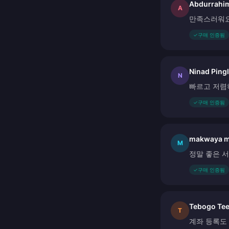
Abdurrahi
A
만족스러워요
✓
구매 인증됨
Ninad Ping
N
빠르고 저렴
✓
구매 인증됨
makwaya m
M
정말 좋은 
✓
구매 인증됨
Tebogo Te
T
계좌 등록도 