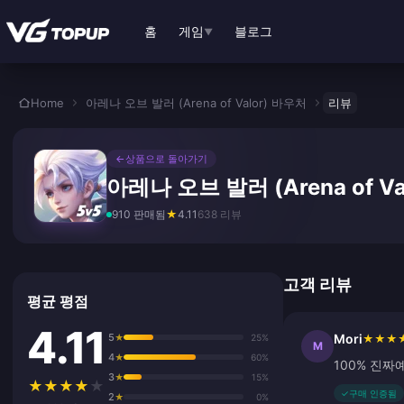
본문으로 바로가기
홈
게임
블로그
▼
Home
아레나 오브 발러 (Arena of Valor) 바우처
리뷰
←
상품으로 돌아가기
아레나 오브 발러 (Arena of V
910 판매됨
★
4.11
638 리뷰
고객 리뷰
평균 평점
4.11
5
Mori
★
25%
★
★
★
M
4
★
60%
100% 진짜
3
★
15%
★
★
★
★
★
✓
구매 인증됨
2
★
0%