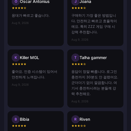
Oscar Antonius
Joana
O
J
★
★
★
★
☆
★
★
★
★
☆
응대가 빠르고 좋습니다.
구매하기 가장 좋은 방법입니
다. 안전하고 빠르고 효율적이
Aug 9, 2026
에요. 특히 ZZZ 게임 구매 시
강력 추천합니다.
Aug 9, 2026
Killer MGL
Talha gammer
K
T
★
★
★
★
★
★
★
★
★
☆
좋아요. 인증 시스템이 있어서
응답이 정말 빠릅니다. 로그인
안전하게 느껴집니다.
충전까지 30분도 안 걸렸어요.
군더더기 없이 깔끔합니다. 여
Aug 9, 2026
기서 충전하시려는 분들께 강
력 추천해요.
Aug 8, 2026
Bibia
Riven
B
R
★
★
★
★
★
★
★
★
☆
☆