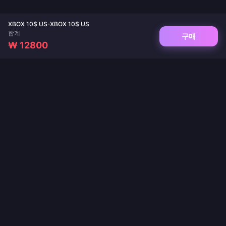
XBOX 10$ US-XBOX 10$ US
합계
구매
₩ 12800
게임 및 라이브 앱 충전을 위한 신뢰할 수 있는 플랫폼. 즉시 전송, 안전한 결제, 최저가
보장.
팔로우하기
·
·
·
·
·
회사 소개
문의하기
자주 묻는 질문
반품 정책
배송 정책
·
·
자금세탁방지(AML) 정책
개인정보 처리방침
서비스 약관