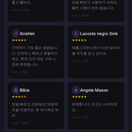
좋고 빨라요.
정말 빠르고 사용하기 쉬워요.
불만 사항이 전혀 없습니다.
Aug 8, 2026
Aug 7, 2026
Ibrahim
Lacoste negro Smk
I
L
★
★
★
★
☆
★
★
★
★
☆
구매하기 가장 좋은 방법입니
배틀그라운드에서 미션 임파서
다. 안전하고 빠르고 효율적이
블 재킷을 얻고 싶어요.
에요. 특히 ZZZ 게임 구매 시
Aug 7, 2026
강력 추천합니다.
Aug 7, 2026
Bibia
Angela Mason
B
A
★
★
★
☆
☆
★
★
★
★
★
정말 빠르고 간편해요! 덕분에
완벽합니다. 최고의 사이트예
돈을 아꼈어요. 봇 아니에요 하
요.
하.
Aug 7, 2026
Aug 7, 2026