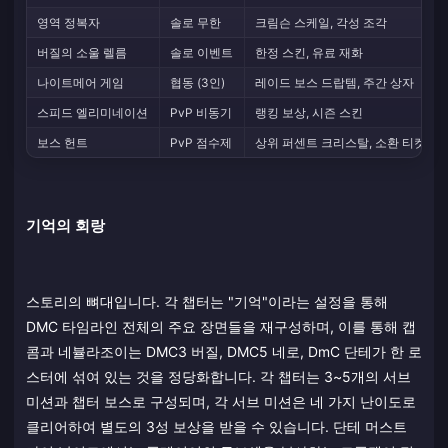
영역 정복자
솔로 무한
크림슨 스케일, 각성 조각
버질의 소울 렐름
솔로 이벤트
한정 스킨, 유료 재화
나이트메어 게임
협동 (3인)
레이드 보스 드랍템, 주간 상자
스피드 엘리미네이션
PvP 비동기
랭킹 보상, 시즌 스킨
보스 헌트
PvP 점수제
상위 퍼센트 크리스탈, 소환 티켓
기억의 회랑
스토리의 뼈대입니다. 각 챕터는 "기억"이라는 설정을 통해
DMC 타임라인 전체의 주요 장면들을 재구성하며, 이를 통해 캡
콤과 네뷸라조이는 DMC3 버질, DMC5 네로, DmC 단테가 한 로
스터에 섞여 있는 것을 정당화합니다. 각 챕터는 3~5개의 서브
미션과 챕터 보스로 구성되며, 각 서브 미션은 네 가지 난이도로
클리어하여 별도의 3성 보상을 받을 수 있습니다. 단테 머스트