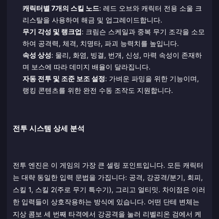
캐릭터별 7개의 스킬 노드
: 레드 오브와 캐릭터 전용 소울 크
리스탈을 사용하여 해금 및 업그레이드합니다.
무기 각성 및 랭크업
: 크림슨 스케일과 중복 무기 조각을 소모
하여 공격력, 체격, 치명타, 파괴 능력치를 높입니다.
속성 상성
: 물리, 화염, 빙결, 번개, 신성, 마력 속성이 존재하
며 보스에 따라 데미지 배율이 달라집니다.
자동 전투 및 조준 보조 설정
: 가벼운 파밍을 위한 기능이며,
랭킹 콘텐츠를 위한 완전 수동 조작도 지원합니다.
전투 시스템 상세 분석
전투 엔진은 이 게임의 가장 큰 셀링 포인트입니다. 모든 캐릭터
는 대략 동일한 입력 문법을 가집니다: 공격, 강공격/분기, 회피,
스킬 1, 스킬 2(주로 무기 특수기), 그리고 얼티밋. 차이점은 이러
한 입력들이 상호작용하는 방식에 있습니다. 어떤 단테 변체는
지상 콤보 세 번째 타격에서 강공격을 눌러 리벨리온 검에서 케