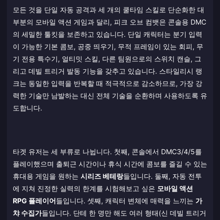
모든 것을 단일 자동 공격과 세 개의 쿨타임 스킬로 단순화한 대
부분의 모바일 액션 게임과 달리, 피크 오브 컴뱃은 콘솔용 DMC
의 세밀한 툴킷을 보존하고 있습니다. 단일 캐릭터는 분기 입력
이 가능한 기본 콤보, 공중 띄우기, 무적 프레임이 있는 회피, 무
기 전용 특수기, 얼티밋 스킬, 다른 팀원으로의 스위치 캔슬, 그
리고 데빌 트리거 발동 기능을 갖추고 있습니다. 스타일리시 랭
크는 동일한 입력을 반복할 때 적극적으로 감소하므로, 가장 강
력한 기술만 남발하는 대신 전체 기술을 순환하며 사용하도록 유
도합니다.
타겟 유저는 세 부류로 나뉩니다. 첫째, 콘솔에서 DMC3/4/5를
플레이했으며 출퇴근 시간이나 휴식 시간에 콤보를 즐길 수 있는
휴대용 게임을 원하는
시리즈 베테랑
들입니다. 둘째, 자동 전투
에 지쳐 진정한 실력의 한계를 시험해보고 싶은
모바일 액션
RPG 플레이어
들입니다. 셋째, 캐릭터 변체에 매력을 느끼는
가
챠 수집가
들입니다. 단테 한 명만 해도 여러 형태(신 데빌 트리거