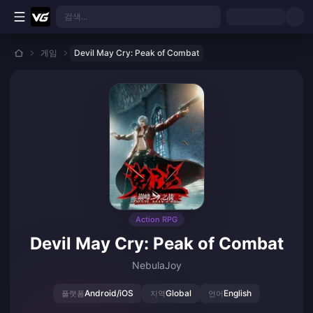
본문으로 바로가기
검색...
게임
Devil May Cry: Peak of Combat
Action RPG
Devil May Cry: Peak of Combat
NebulaJoy
Android/iOS
Global
English
플랫폼
지역
언어