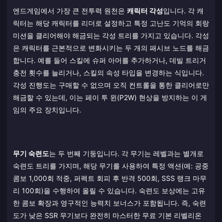
엔드게임에서 가장 큰 전투력 원천은
캐릭터 각성
입니다. 각 캐
릭터는 해당 캐릭터를 리더로 설정하고 특정 고난도 기억의 회랑
미션을 클리어해야 해금되는 각성 트리를 가지고 있습니다. 각성
은 캐릭터를 근본적으로 변화시키는 두 개의 패시브 노드를 해금
합니다. 예를 들어 스킬에 슈퍼 아머를 추가하거나, 데빌 트리거
충전 횟수를 늘리거나, 스킬의 속성 타입을 변경하는 식입니다.
각성 진행도는 구매할 수 없으며 오직 컨트롤을 통한 클리어로만
해금할 수 있는데, 이는 페이 투 윈(P2W) 현상을 방지하는 이 게
임의 주요 장치입니다.
무기 숙련도
는 두 번째 기둥입니다. 각 무기는 레벨과는 별개로
숙련도 트리를 가지며, 해당 무기를 사용하여 특정 액션(예: 공중
콤보 1,000회 적중, 퍼펙트 회피 후 반격 500회, SSS 랭크 마무
리 100회)을 수행하여 올릴 수 있습니다. 숙련도 보상에는 고유
한 콤보 확장과 영구적인 능력치 보너스가 포함됩니다. 즉, 숙련
도가 낮은 SSR 무기보다 완전히 마스터한 무료 기본 리벨리온