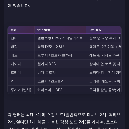
어 있습니다.
헌터
주요 역할
고유 특징
단테
밸런스형 DPS / 스타일리스트
콤보 중 다중 무기 교체; 
버질
폭딜 DPS / 어쌔신
염마도 순간이동 + 저지먼
네로
브루저 / 초보자 친화적
레드 퀸 익시드 가속; 데
레이디
원거리 DPS
칼리나 안 로켓 및 서브머
트리쉬
번개 속도광
스파다 검 + 전기 광역 공격
V
소환사 / 컨트롤러
그리폰, 섀도우, 나이트메
루시아 (변체)
하이브리드 DPS
투척용 칼날 콤보; 기동성
각 헌터는 최대 7개의 스킬 노드(일반적으로 패시브 2개, 액티브
2개, 얼티밋 1개, 해금 가능한 각성 노드 2개)를 가지며, 로스터
전체에 걸쳐 15가지 무기 카테고리(염마도, 리벨리온, 데빌 소드