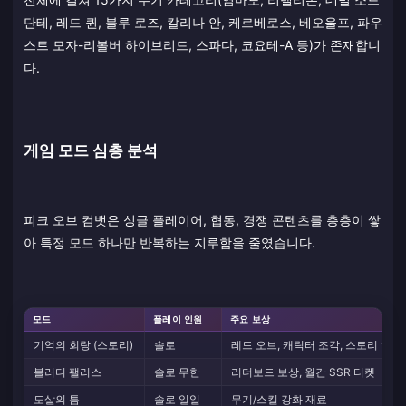
단테, 레드 퀸, 블루 로즈, 칼리나 안, 케르베로스, 베오울프, 파우
스트 모자-리볼버 하이브리드, 스파다, 코요테-A 등)가 존재합니
다.
게임 모드 심층 분석
피크 오브 컴뱃은 싱글 플레이어, 협동, 경쟁 콘텐츠를 층층이 쌓
아 특정 모드 하나만 반복하는 지루함을 줄였습니다.
모드
플레이 인원
주요 보상
기억의 회랑 (스토리)
솔로
레드 오브, 캐릭터 조각, 스토리 해금
블러디 팰리스
솔로 무한
리더보드 보상, 월간 SSR 티켓
도살의 틈
솔로 일일
무기/스킬 강화 재료