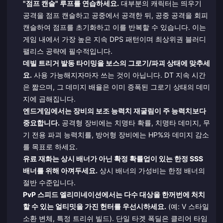
"점프 캔슬" 루프를 연습하세요.
대부분의 캐릭터는 띄우기
공격을 점프 캔슬하고 공중에서 공격한 뒤, 공중 공격을 회피
캔슬하여 점프를 초기화하고 이를 반복할 수 있습니다. 이는
게임 내에서 가장 높은 지속 DPS 패턴이며 최상위권 블러디
팰리스 공략에 필수적입니다.
데빌 트리거 발동 타이밍을 보스의 그로기/파괴 상태에 맞추세
요.
사용 가능해지자마자 쓰는 것이 아닙니다. DT 지속 시간
은 짧으며, 그 데미지 배율은 이미 증폭된 그로기 상태의 데미
지에 곱해집니다.
엔드게임에서는 장비의 보조 능력치 재굴림이 주 능력치보다
중요합니다.
공격형 장비에는 치명타 확률, 치명타 데미지, 무
기 전용 파괴 능력치를, 방어형 장비에는 HP%와 데미지 감소
를 목표로 하세요.
유료 재화는 상시 배너가 아닌 확정 확률업이 있는 한정 SSS
배너를 위해 아껴두세요.
상시 배너의 가성비는 한정 배너의
절반 수준입니다.
PvP 스피드 엘리미네이션에서는 다수 대상을 한꺼번에 처치
할 수 있는 얼티밋을 가진 헌터를 우선시하세요.
(예: V 스타일
소환 변체, 특정 트리쉬 빌드). 단일 타겟 폭딜은 클리어 타임