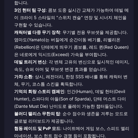
합니다.
3인 헌터 팀 구성
: 콤보 도중 실시간 교체가 가능하여 데빌 메
이 크라이 5 스타일의 "스위치 캔슬" 연장 및 시너지 체인을
구현할 수 있습니다.
캐릭터별 다중 무기 장착
: 무기별 전용 무브셋을 제공합니다.
염마도(Yamato)는 버질에게 순간이동 베기를, 리벨리온
(Rebellion)은 단테에게 띄우기 콤보를, 레드 퀸(Red Queen)
은 네로에게 익시드(Exceed) 가속을 부여합니다.
데빌 트리거 변신
: 각 변체 고유의 변신으로 일시적인 데미지,
속도, 슈퍼 아머 및 무브셋 변경 효과를 얻습니다.
가챠 소환
: 상시, 레전더리, 한정 SSS 배너를 통해 캐릭터 변
체, 무기, 코스튬 스킨을 획득합니다.
기억의 회랑 스토리 캠페인
: 인간(Human), 데빌 헌터(Devil
Hunter), 스파다의 아들(Son of Sparda), 단테 머스트 다이
(Dante Must Die) 난이도로 플레이 가능한 챕터들입니다.
블러디 팰리스 무한의 탑
: 순수 점수와 생존을 겨루는 모드로
글로벌 리더보드가 제공됩니다.
협동 레이드 및 PvP 모드
: 나이트메어 게임 보스, 스피드 엘리
미네이션, 보스 헌트 점수 경쟁 등이 포함됩니다.