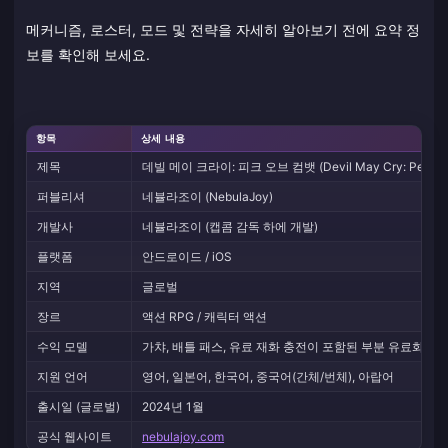
메커니즘, 로스터, 모드 및 전략을 자세히 알아보기 전에 요약 정
보를 확인해 보세요.
항목
상세 내용
제목
데빌 메이 크라이: 피크 오브 컴뱃 (Devil May Cry: Peak of
퍼블리셔
네뷸라조이 (NebulaJoy)
개발사
네뷸라조이 (캡콤 감독 하에 개발)
플랫폼
안드로이드 / iOS
지역
글로벌
장르
액션 RPG / 캐릭터 액션
수익 모델
가챠, 배틀 패스, 유료 재화 충전이 포함된 부분 유료화
지원 언어
영어, 일본어, 한국어, 중국어(간체/번체), 아랍어
출시일 (글로벌)
2024년 1월
공식 웹사이트
nebulajoy.com