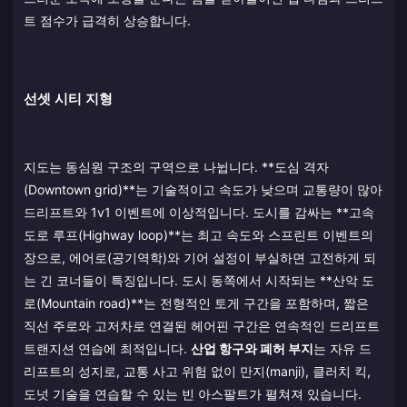
트 점수가 급격히 상승합니다.
선셋 시티 지형
지도는 동심원 구조의 구역으로 나뉩니다. **도심 격자
(Downtown grid)**는 기술적이고 속도가 낮으며 교통량이 많아
드리프트와 1v1 이벤트에 이상적입니다. 도시를 감싸는 **고속
도로 루프(Highway loop)**는 최고 속도와 스프린트 이벤트의
장으로, 에어로(공기역학)와 기어 설정이 부실하면 고전하게 되
는 긴 코너들이 특징입니다. 도시 동쪽에서 시작되는 **산악 도
로(Mountain road)**는 전형적인 토게 구간을 포함하며, 짧은
직선 주로와 고저차로 연결된 헤어핀 구간은 연속적인 드리프트
트랜지션 연습에 최적입니다.
산업 항구와 폐허 부지
는 자유 드
리프트의 성지로, 교통 사고 위험 없이 만지(manji), 클러치 킥,
도넛 기술을 연습할 수 있는 빈 아스팔트가 펼쳐져 있습니다.