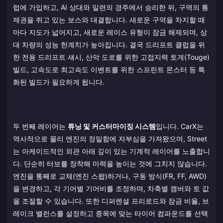
럽에 가입하고, AI 상대와 일련의 경주에서 승리한 뒤, 구역의 통
제권을 쥐고 있는 보스와 대결합니다. 새로운 구역을 차지할 때
마다 지도가 넓어지고, 새로운 레이스 유형이 잠금 해제되며, 상
대 차량의 성능 한계치가 높아집니다. 결국 드리프트 클럽을 위
한 전용 드리프트 섀시, 산악 도로를 위한 고접지력 토게(Touge)
빌드, 고속도로 최고속도 이벤트를 위한 스프린트 몬스터 등 특
화된 빌드가 필요하게 됩니다.
두 번째 레이어는
튜닝 및 커스터마이징 시스템
입니다. CarX는
역사적으로 물리 엔진의 정밀함에 자부심을 가져왔으며, Street
는 아케이드적인 외관 아래 깊이 있는 기계적 레이어를 노출합니
다. 단순히 터보를 장착해 마력을 높이는 것에 그치지 않습니다.
엔진을 통째로 교체(엔진 스왑)하거나, 구동 방식(FR, FF, AWD)
을 변경하고, 각 기어별 기어비를 조정하며, 차축별 캠버와 토 값
을 조절할 수 있습니다. 또한 디퍼렌셜 프리로드와 잠금 비율, 브
레이크 밸런스를 설정하고 종목에 맞는 타이어 컴파운드를 선택