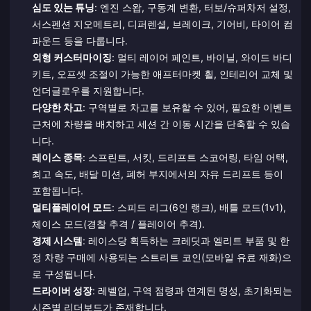
심도 있는 튜닝
: 엔진 스왑, 구동계 변환, 터보/슈퍼차저 설정,
서스펜션 지오메트리, 디퍼렌셜, 브레이크, 기어비, 타이어 컴
파운드 등을 다룹니다.
외형 커스터마이징
: 멀티 레이어 페인트, 바이닐, 와이드 바디
키트, 오프셋 조절이 가능한 애프터마켓 휠, 인테리어 교체 및
언더글로우를 지원합니다.
다양한 차고
: 구역별로 차고를 보유할 수 있어, 필요한 이벤트
근처에 차량을 배치하고 세션 간 이동 시간을 단축할 수 있습
니다.
레이스 종목
: 스프린트, 서킷, 드리프트 스코어링, 타임 어택,
최고 속도, 배달 미션, 폐허 부지에서의 자유 드리프트 등이
포함됩니다.
멀티플레이어 모드
: 스피드 리그(6인 랭크), 배틀 모드(1v1),
체이스 모드(경찰 추격 / 플레이어 추격).
경제 시스템
: 레이스당 획득하는 크레딧과 엘리트 부품 및 한
정 차량 구매에 사용되는 스트리트 코인(모바일 유료 재화)으
로 구성됩니다.
드라이버 성장
: 레벨업, 구역 점령과 연계된 명성, 초기화되는
시즌별 리더보드가 존재합니다.