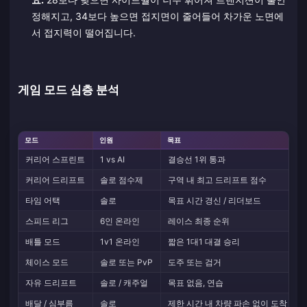
정해지고, 34보다 높으면 접지면이 줄어들어 차가운 노면에
서 접지력이 떨어집니다.
게임 모드 심층 분석
모드
인원
목표
커리어 스프린트
1 vs AI
결승선 1위 통과
커리어 드리프트
솔로 점수제
구역 내 최고 드리프트 점수
타임 어택
솔로
목표 시간 경신 / 리더보드
스피드 리그
6인 온라인
레이스 최종 순위
배틀 모드
1v1 온라인
짧은 1대1 대결 승리
체이스 모드
솔로 또는 PvP
도주 또는 검거
자유 드리프트
솔로 / 캐주얼
목표 없음, 연습
배달 / 심부름
솔로
제한 시간 내 차량 파손 없이 도착