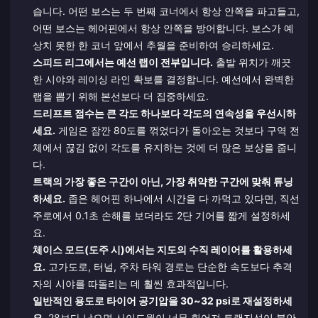
습니다. 어떤 보스는 두 번째 코너에서 항상 안쪽을 파고들고,
어떤 보스는 헤어핀에서 항상 안쪽을 방어합니다. 보스가 예
상치 못한 한 코너 앞에서 추월을 준비하여 승리하세요.
스피드 리그에서는 예선 랩이 전부입니다.
출발 위치가 깨끗
한 시야와 레이싱 라인 확보를 결정합니다. 예선에서 완벽한
랩을 뽑기 위해 본선보다 더 집중하세요.
드리프트 점수는 큰 각도 하나보다 각도의 연속성을 우선시하
세요.
게임은 잠깐 80도를 꺾었다가 돌아오는 것보다 구역 전
체에서 끊김 없이 각도를 유지하는 것에 더 많은 보상을 줍니
다.
트랙의 가장 좋은 구간이 아닌, 가장 취약한 구간에 맞춰 튜닝
하세요.
좁은 헤어핀 하나에서 시간을 다 까먹고 있다면, 직선
주로에서 0.1초 손해를 보더라도 2단 기어를 짧게 설정하세
요.
체이스 모드(도주 시)에서는 지도의 수직 레이어를 활용하세
요.
고가도로, 터널, 주차 타워 경로는 단순한 속도보다 추격
자의 시야를 따돌리는 데 훨씬 효과적입니다.
일반적인 용도로 타이어 공기압을 30~32 psi로 재설정하세
요.
28보다 낮으면 사이드월이 너무 휘어져 트랜지션이 불안