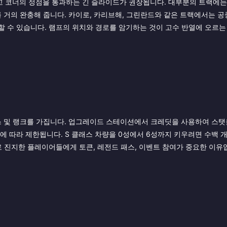
고 코너의 정점을 통과하는 긴 슬라이드가 권장됩니다. 대부분의 트랙에는
를 거의 완충해 줍니다. 카이로, 카리브해, 그린란드와 같은 트랙에서는 공
할 수 있습니다. 램프의 위치와 경로를 암기하는 것이 고수 반열에 오르
래스 및 랭크를 가집니다. 업그레이드 스테이션에서 크레딧을 사용하여 스탯
에 따라 제한됩니다. S 클래스 차량을 0성에서 6성까지 키우려면 수백 개
로 진지한 플레이어들에게 토큰, 레전드 패스, 이벤트 참여가 중요한 이유