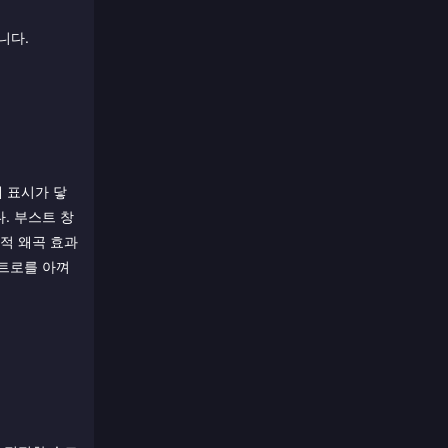
니다.
 표시가 닿
. 부스트 창
적 왜곡 효과
니트로를 아껴