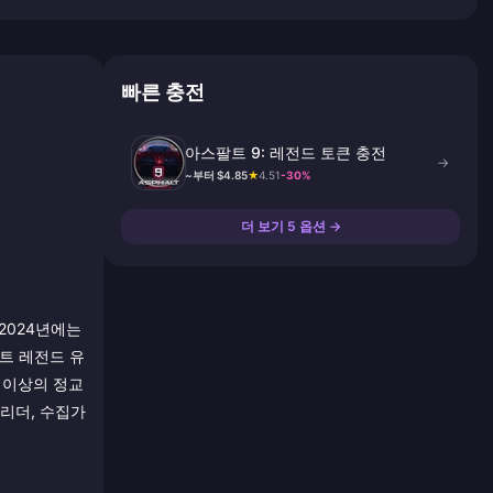
빠른 충전
아스팔트 9: 레전드 토큰 충전
→
~부터 $4.85
★
4.51
-30%
더 보기 5 옵션 →
 2024년에는
팔트 레전드 유
개 이상의 정교
 리더, 수집가