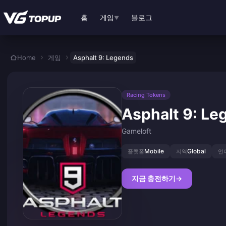
본문으로 바로가기
홈
게임
블로그
▼
Home
게임
Asphalt 9: Legends
Racing Tokens
Asphalt 9: Le
Gameloft
Mobile
Global
플랫폼
지역
언
지금 충전하기
→