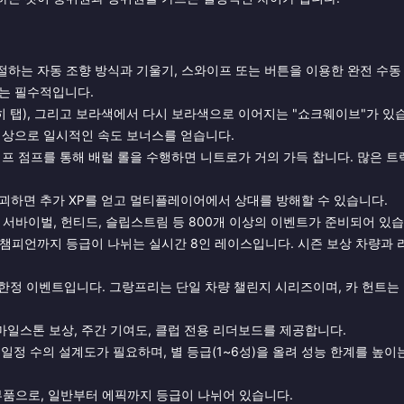
조절하는 자동 조향 방식과 기울기, 스와이프 또는 버튼을 이용한 완전 수동
는 필수적입니다.
히 탭), 그리고 보라색에서 다시 보라색으로 이어지는 "쇼크웨이브"가 있
이상으로 일시적인 속도 보너스를 얻습니다.
프 점프를 통해 배럴 롤을 수행하면 니트로가 거의 가득 찹니다. 많은 트
괴하면 추가 XP를 얻고 멀티플레이어에서 상대를 방해할 수 있습니다.
, 서바이벌, 헌티드, 슬립스트림 등 800개 이상의 이벤트가 준비되어 있습
, 챔피언까지 등급이 나뉘는 실시간 8인 레이스입니다. 시즌 보상 차량과 
 한정 이벤트입니다. 그랑프리는 단일 차량 챌린지 시리즈이며, 카 헌트는
마일스톤 보상, 주간 기여도, 클럽 전용 리더보드를 제공합니다.
일정 수의 설계도가 필요하며, 별 등급(1~6성)을 올려 성능 한계를 높이는
 부품으로, 일반부터 에픽까지 등급이 나뉘어 있습니다.