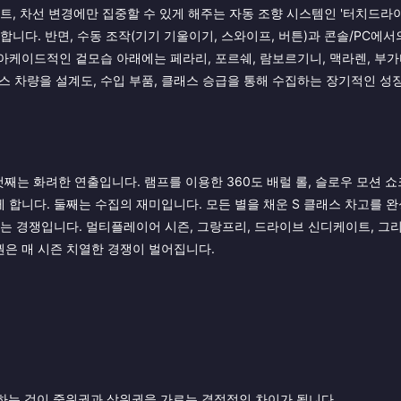
, 차선 변경에만 집중할 수 있게 해주는 자동 조향 시스템인 '터치드라이브
 합니다. 반면, 수동 조작(기기 기울이기, 스와이프, 버튼)과 콘솔/PC에서
아케이드적인 겉모습 아래에는 페라리, 포르쉐, 람보르기니, 맥라렌, 부가
이선스 차량을 설계도, 수입 부품, 클래스 승급을 통해 수집하는 장기적인 성
째는 화려한 연출입니다. 램프를 이용한 360도 배럴 롤, 슬로우 모션 
합니다. 둘째는 수집의 재미입니다. 모든 별을 채운 S 클래스 차고를 
째는 경쟁입니다. 멀티플레이어 시즌, 그랑프리, 드라이브 신디케이트, 그
은 매 시즌 치열한 경쟁이 벌어집니다.
터하는 것이 중위권과 상위권을 가르는 결정적인 차이가 됩니다.