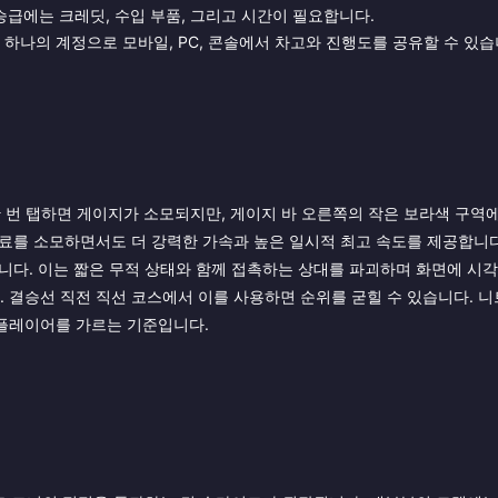
클래스 승급에는 크레딧, 수입 부품, 그리고 시간이 필요합니다.
 하나의 계정으로 모바일, PC, 콘솔에서 차고와 진행도를 공유할 수 있습
 번 탭하면 게이지가 소모되지만, 게이지 바 오른쪽의 작은 보라색 구역에
연료를 소모하면서도 더 강력한 가속과 높은 일시적 최고 속도를 제공합니다
다. 이는 짧은 무적 상태와 함께 접촉하는 상대를 파괴하며 화면에 시각
 결승선 직전 직선 코스에서 이를 사용하면 순위를 굳힐 수 있습니다. 
 플레이어를 가르는 기준입니다.