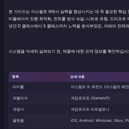
본 가이드는 아스팔트 9에서 실력을 향상시키는 데 꼭 필요한 핵심 정
티플레이어 진행 최적화, 컨트롤 방식 숙달, 니트로 유형, 드리프트
년간 D 클래스에서 S 클래스까지 노력을 쏟아부었든, 아래의 전략과
시스템을 자세히 살펴보기 전, 제품에 대한 요약 정보를 확인하십시
항목
상세 내용
타이틀
아스팔트 9: 레전드 (아스팔트 레
퍼블리셔
게임로프트 (Gameloft)
개발사
게임로프트 바르셀로나
플랫폼
iOS, Android, Windows, Xbox, Pl