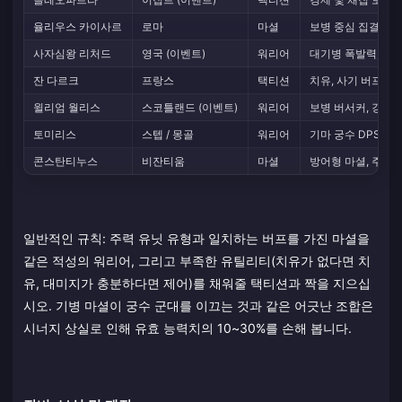
율리우스 카이사르
로마
마셜
보병 중심 집결, 진
사자심왕 리처드
영국 (이벤트)
워리어
대기병 폭발력, 높
잔 다르크
프랑스
택티션
치유, 사기 버프, 
윌리엄 월리스
스코틀랜드 (이벤트)
워리어
보병 버서커, 강력한
토미리스
스텝 / 몽골
워리어
기마 궁수 DPS, 
콘스탄티누스
비잔티움
마셜
방어형 마셜, 주둔 
일반적인 규칙: 주력 유닛 유형과 일치하는 버프를 가진 마셜을
같은 적성의 워리어, 그리고 부족한 유틸리티(치유가 없다면 치
유, 대미지가 충분하다면 제어)를 채워줄 택티션과 짝을 지으십
시오. 기병 마셜이 궁수 군대를 이끄는 것과 같은 어긋난 조합은
시너지 상실로 인해 유효 능력치의 10~30%를 손해 봅니다.