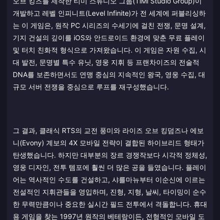
오브 킹즈를 제작한 티미 스튜디오 그룹(TiMi Studio Group)이
개발하고 레벨 인피니트(Level Infinite)가 전 세계에 퍼블리싱하
는 이 게임은, 원작 PC 시리즈의 수세기에 걸친 전쟁, 문명 설계,
기지 건설의 깊이를 iOS와 안드로이드 환경에 맞춘 무료 플레이
및 터치 친화적 형식으로 가져왔습니다. 이 게임은 자원 수집, 시
대 발전, 문명별 특수 유닛, 영웅 지휘 등 프랜차이즈의 전술적
DNA를 보존하면서도 연맹 중심의 지속적인 왕국, 영웅 수집, 대
규모 서버 전쟁을 중심으로 루프를 재구성했습니다.
그 결과, 클래식 RTS의 교전 풍미와 라이즈 오브 킹덤즈나 에보
니(Evony) 계보의 4X 모바일 전략이 결합된 하이브리드 형태가
탄생했습니다. 하지만 대부분의 장르 경쟁작보다 시각적 정체성,
영웅 디자인, 전투 템포에 훨씬 더 많은 공을 들였습니다. 플레이
어는 역사적인 수도를 건설하고, 샤를마뉴부터 이순신에 이르는
전설적인 지휘관들을 영입하며, 진형, 지형, 날씨, 타이밍이 순수
한 무력만큼이나 중요한 실시간 필드 전투에서 격돌합니다. 휴대
용 게임을 찾는 1997년 원작의 베테랑이든, 전형적인 모바일 도