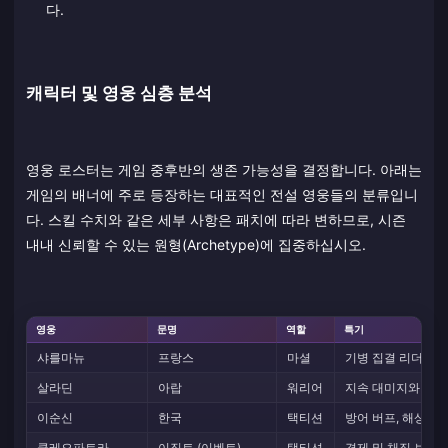
다.
캐릭터 및 영웅 심층 분석
영웅 로스터는 게임 중후반의 생존 가능성을 결정합니다. 아래는
게임의 배너에 주로 등장하는 대표적인 전설 영웅들의 분류입니
다. 스킬 수치와 같은 세부 사항은 패치에 따라 변하므로, 시즌
내내 신뢰할 수 있는 원형(Archetype)에 집중하십시오.
영웅
문명
역할
특기
샤를마뉴
프랑스
마셜
기병 집결 리더, 군
살라딘
아랍
워리어
지속 대미지와 치유
이순신
한국
택티션
방어 버프, 해상/공
클레오파트라
이집트 (이벤트)
택티션
경제 및 채집 보너스