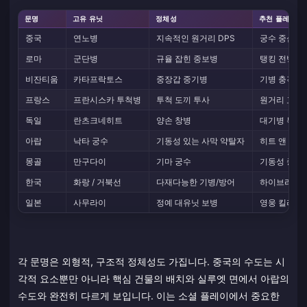
문명
고유 유닛
정체성
추천 플레이
중국
연노병
지속적인 원거리 DPS
궁수 중심 군
로마
군단병
규율 잡힌 중보병
탱킹 전방 라
비잔티움
카타프락토스
중장갑 중기병
기병 충격 돌
프랑스
프란시스카 투척병
투척 도끼 투사
원거리 교란,
독일
란츠크네히트
양손 창병
대기병 특화,
아랍
낙타 궁수
기동성 있는 사막 약탈자
히트 앤 런,
몽골
만구다이
기마 궁수
기동성 중심
한국
화랑 / 거북선
다재다능한 기병/방어
하이브리드 
일본
사무라이
정예 대유닛 보병
영웅 킬러 조
각 문명은 외형적, 구조적 정체성도 가집니다. 중국의 수도는 시
각적 요소뿐만 아니라 핵심 건물의 배치와 실루엣 면에서 아랍의
수도와 완전히 다르게 보입니다. 이는 소셜 플레이에서 중요한