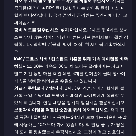
최소 두 개의 별도 영웅 로드아웃을 저장해 두십시오.
하나는
공격용(워리어 + DPS 택티션), 하나는 방어용(탱킹 마셜 +
힐링 택티션)입니다. 공격 중인지 공격받는 중인지에 따라 교
체하십시오.
장비 세트를 맞추십시오. 섞지 마십시오.
2세트 및 4세트 보너
스는 맞지 않는 장비의 약간 더 높은 기본 능력치보다 훨씬 강
력합니다. 역할별로(공격, 방어, 채집) 한 세트씩 계획하십시
오.
KvK / 크로스 서버 / 킹스랜드 시즌을 위해 가속 아이템을 비축
하십시오.
60분 가속을 30일 치 모아둔 플레이어는 피크 이
벤트 기간 동안 마을 회관 레벨 3개를 한꺼번에 올려 평소에
가속을 낭비한 라이벌을 추월할 수 있습니다.
외교가 무력보다 강합니다.
2위, 3위 연맹과 미리 협상한 불
가침 조약은 당신의 연맹이 지배적인 라이벌에게 집중할 수
있게 해줍니다. 연맹 채팅을 정치적 밀실처럼 활용하십시오.
보호막 아이템을 적절한 순간을 위해 아껴두십시오.
적의 집
결 폭풍이 몰아칠 때 사용하는 24시간 보호막은 평온한 주말
에 사용하는 10개보다 가치 있습니다. 적 연맹 중 누가 당신
의 도시를 정찰했는지 추적하십시오. 그것이 경고 신호입니