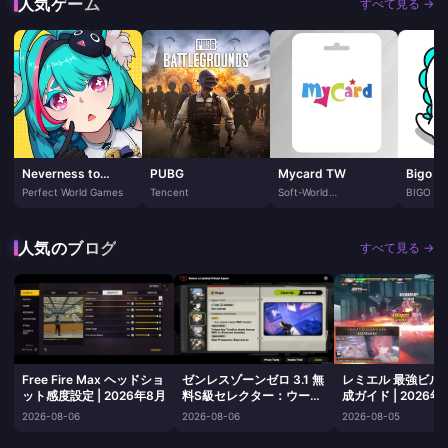
人気ゲーム
すべて見る →
Neverness to
PUBG
Mycard TW
Bigo Li
Everness
Perfect World Games
Tencent
Soft-World
BIGO T
International
PTE. LTD
Corporation
人気のブログ
すべて見る →
Free Fire Max ヘッドショ
ゼンレスゾーンゼロ 3.1 無
レミエル 最強ビル
ット感度設定 | 2026年8月
料S級セレクター：ウー
成ガイド | 2026年
ゴ、サンビー、トリガー、
2026-08-06
2026-08-06
2026-08-05
ルシアよりルシアを選ぶべ
き理由 | 2026年8月