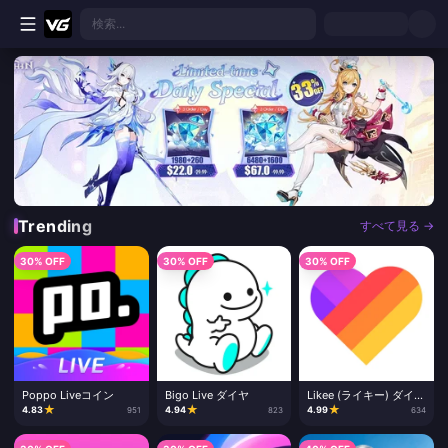
メインコンテンツへスキップ
検索...
格安ゲームチャージ＆ライブアプリへの即時チャージ - VGTopup
Trending
すべて見る →
30% OFF
30% OFF
30% OFF
Poppo Liveコイン
Bigo Live ダイヤ
Likee (ライキー) ダイヤ
チャージ
★
★
★
4.83
4.94
4.99
951
823
634