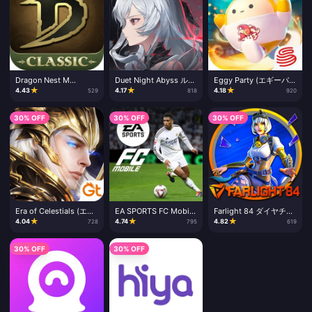
Dragon Nest M
Duet Night Abyss ルナ
Eggy Party (エギーパ
Classic キャッシュチャ
クリスタル チャージ
ーティー) チャージ
★
★
★
4.43
4.17
4.18
529
818
920
ージ
30% OFF
30% OFF
30% OFF
Era of Celestials (エ
EA SPORTS FC Mobile
Farlight 84 ダイヤチャ
ラ・オブ・セレスティ
チャージ
ージ
★
★
★
4.04
4.74
4.82
728
795
619
アルズ) ダイヤチャージ
30% OFF
30% OFF