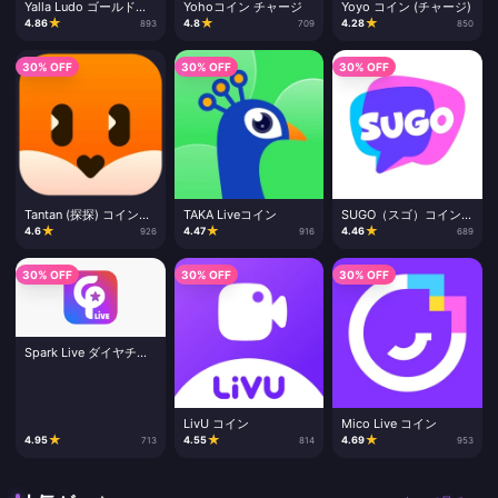
Yalla Ludo ゴールドチ
Yohoコイン チャージ
Yoyo コイン (チャージ)
ャージ
★
★
★
4.86
4.8
4.28
893
709
850
30% OFF
30% OFF
30% OFF
Tantan (探探) コインチ
TAKA Liveコイン
SUGO（スゴ）コイン
ャージ
チャージ
★
★
★
4.6
4.47
4.46
926
916
689
30% OFF
30% OFF
30% OFF
Spark Live ダイヤチャ
ージ
LivU コイン
Mico Live コイン
★
★
★
4.95
4.55
4.69
713
814
953