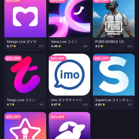
30% OFF
30% OFF
40% OFF
Mango Live ダイヤ
Xena Live コイン
PUBG MOBILE UC
★
★
★
4.77
4.46
4.2
675
697
524
30% OFF
30% OFF
30% OFF
Tango Live コイン
imo ダイヤチャージ
SuperLive コインチャ
ージ
★
★
★
4.7
4.67
4.82
551
653
591
30% OFF
30% OFF