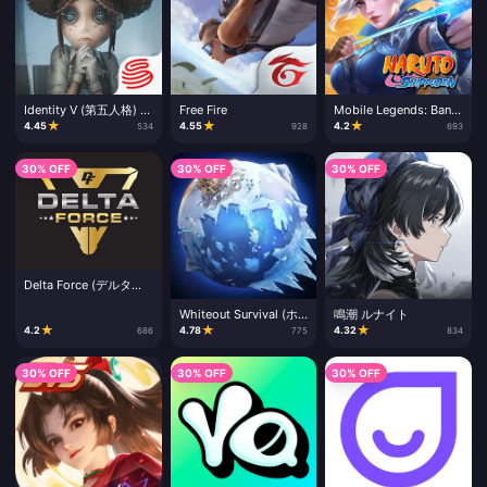
Identity V (第五人格) エ
Free Fire
Mobile Legends: Bang
コーチャージ
Bang
★
★
★
4.45
4.55
4.2
534
928
693
30% OFF
30% OFF
30% OFF
Delta Force (デルタフ
ォース) チャージ
Whiteout Survival (ホ
鳴潮 ルナイト
ワイトアウト・サバイ
★
★
★
4.2
4.78
4.32
686
775
834
バル) 霜火晶チャージ
30% OFF
30% OFF
30% OFF