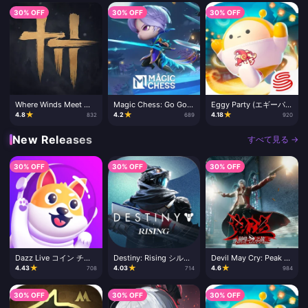
30% OFF
30% OFF
30% OFF
Where Winds Meet チ
Magic Chess: Go Go
Eggy Party (エギーパ
ャージ
ダイヤチャージ
ーティー) チャージ
★
★
★
4.8
4.2
4.18
832
689
920
New Releases
すべて見る →
30% OFF
30% OFF
30% OFF
Dazz Live コイン チャ
Destiny: Rising シルバ
Devil May Cry: Peak of
ージ
ーチャージ
Combat チャージ
★
★
★
4.43
4.03
4.6
708
714
984
30% OFF
30% OFF
30% OFF