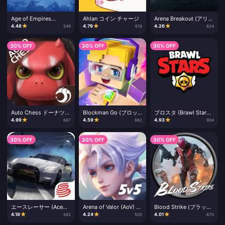
Age of Empires
Ahlan コイン チャージ
Arena Breakout (アリー
Mobile エンパイアコイ
ナブレイクアウト) チャ
★
★
★
4.48
4.79
4.26
549
618
624
ン チャージ
ージ
30% OFF
30% OFF
30% OFF
Auto Chess ドーナツ・
Blockman Go (ブロッ
ブロスタ (Brawl Stars)
チャージ
クマンゴー) チャージ
ジェム・ブロスタパス
★
★
★
4.99
4.59
4.93
687
882
904
チャージ
30% OFF
30% OFF
30% OFF
エースレーサー (Ace
Arena of Valor (AoV) 課
Blood Strike (ブラッド
Racer) トークンチャー
金バウチャー
ストライク) チャージ
★
★
★
4.18
4.24
4.01
582
505
870
ジ