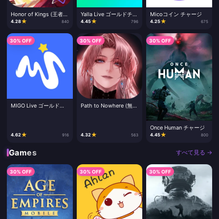
Honor of Kings (王者栄
Yalla Live ゴールドチャ
Micoコイン チャージ
耀) チャージ
ージ
★
★
★
4.28
4.45
4.25
840
796
675
30% OFF
30% OFF
30% OFF
MIGO Live ゴールドチ
Path to Nowhere (無期
ャージ
迷途) 課金チャージ
Once Human チャージ
★
★
★
4.62
4.32
4.45
916
563
800
Games
すべて見る →
30% OFF
30% OFF
30% OFF