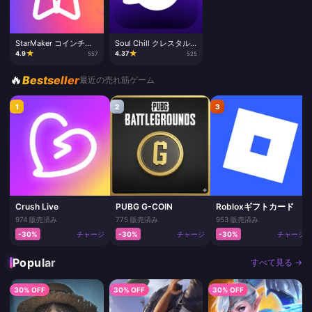
StarMaker コインチャ
Soul Chill クレスタル
ージ
チャージ
★
★
4.9
4.37
557
525
🔥
Bestseller
最近の売れ筋ゲーム
1
2
3
Crush Live
PUBG G-COIN
Robloxギフトカード
974 販売済み
775 販売済み
953 販売済み
-30%
チャージ
-30%
チャージ
-30%
チャージ
Popular
すべて見る →
30% OFF
30% OFF
30% OFF