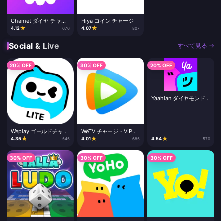
Chamet ダイヤ チャー
Hiya コイン チャージ
ジ
★
★
4.12
4.07
676
807
Social & Live
すべて見る →
20% OFF
30% OFF
20% OFF
Yaahlan ダイヤモンド
チャージ
Weplay ゴールドチャー
WeTV チャージ・VIPサ
ジ
ブスクリプション
★
★
★
4.35
4.01
4.54
545
685
570
30% OFF
30% OFF
30% OFF