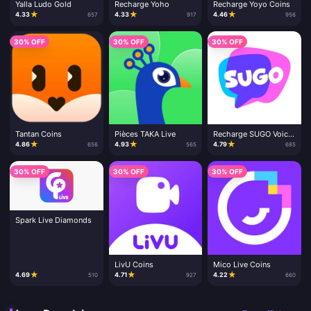
Yalla Ludo Gold
Recharge Yoho
Recharge Yoyo Coins
★
★
★
4.33
4.33
4.46
657
917
956
30% OFF
30% OFF
30% OFF
Tantan Coins
Pièces TAKA Live
Recharge SUGO Voice
Chat
★
★
★
4.86
4.93
4.79
656
565
685
30% OFF
30% OFF
30% OFF
Spark Live Diamonds
LivU Coins
Mico Live Coins
★
★
★
4.69
4.71
4.22
510
927
660