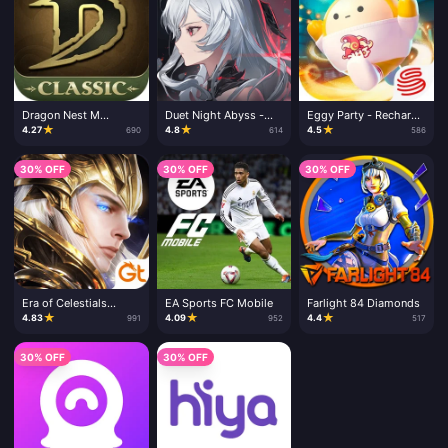
Dragon Nest M
Duet Night Abyss -
Eggy Party - Recharge
Classic - Recharge
Recharge Cristaux
Eggy Coins
★
★
★
4.27
4.8
4.5
690
614
586
Cash
Lunaires
30% OFF
30% OFF
30% OFF
Era of Celestials
EA Sports FC Mobile
Farlight 84 Diamonds
Diamonds
★
★
★
4.83
4.09
4.4
991
952
517
30% OFF
30% OFF