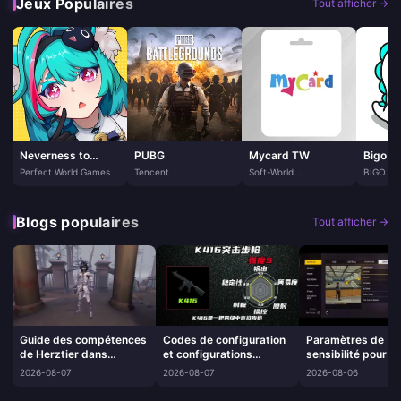
Jeux Populaires
Tout afficher →
Neverness to
PUBG
Mycard TW
Bigo Li
Everness
Perfect World Games
Tencent
Soft-World
BIGO T
International
PTE. LTD
Corporation
Blogs populaires
Tout afficher →
Guide des compétences
Codes de configuration
Paramètres de
de Herztier dans
et configurations
sensibilité pour les
Identity V | Août 2026
économiques du K416
la tête sur Free F
2026-08-07
2026-08-07
2026-08-06
dans Delta Force | Août
| Août 2026
2026