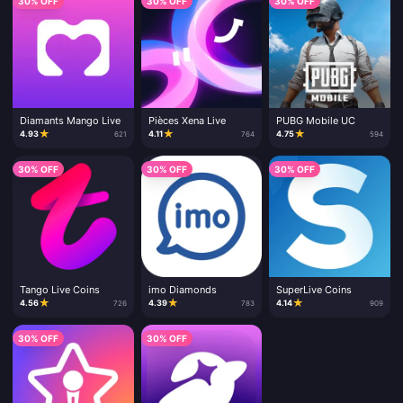
30% OFF
30% OFF
30% OFF
Diamants Mango Live
Pièces Xena Live
PUBG Mobile UC
★
★
★
4.93
4.11
4.75
621
764
594
30% OFF
30% OFF
30% OFF
Tango Live Coins
imo Diamonds
SuperLive Coins
★
★
★
4.56
4.39
4.14
726
783
909
30% OFF
30% OFF