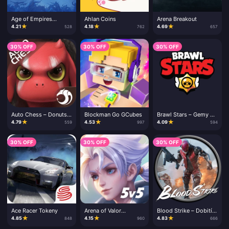
Age of Empires
Ahlan Coins
Arena Breakout
Mobile Empire Coins
★
★
★
4.21
4.18
4.69
528
762
657
30% OFF
30% OFF
30% OFF
Auto Chess – Donuts a
Blockman Go GCubes
Brawl Stars – Gemy a
Chess Pass
Brawl Pass
★
★
★
4.79
4.53
4.09
559
997
594
30% OFF
30% OFF
30% OFF
Ace Racer Tokeny
Arena of Valor
Blood Strike – Dobití
Vouchery
Goldů a Passů
★
★
★
4.85
4.15
4.83
848
960
666