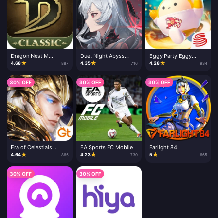
Dragon Nest M
Duet Night Abyss
Eggy Party Eggy
Classic Cash
Lunar Crystals
Coins
★
★
★
4.68
4.35
4.28
887
716
934
30% OFF
30% OFF
30% OFF
Era of Celestials
EA Sports FC Mobile
Farlight 84
Diamonds
★
★
★
4.64
4.23
5
865
730
665
30% OFF
30% OFF