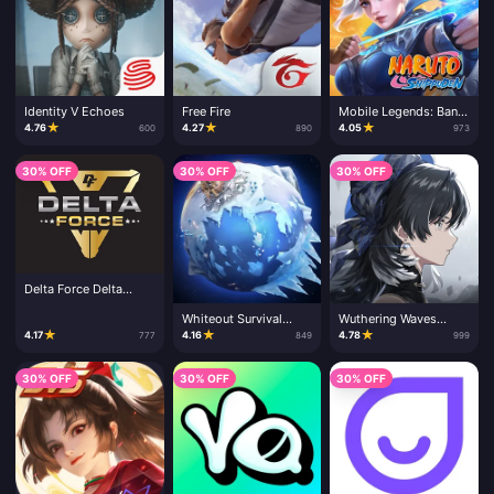
Identity V Echoes
Free Fire
Mobile Legends: Bang
Bang
★
★
★
4.76
4.27
4.05
600
890
973
30% OFF
30% OFF
30% OFF
Delta Force Delta
Coins
Whiteout Survival
Wuthering Waves
Frost Stars
Lunite
★
★
★
4.17
4.16
4.78
777
849
999
30% OFF
30% OFF
30% OFF