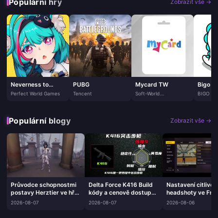
Populární hry
Zobrazit vše →
Neverness to
PUBG
Mycard TW
Bigo Li
Everness
Perfect World Games
Tencent
Soft-World
BIGO T
International
PTE. LTD
Corporation
Populární blogy
Zobrazit vše →
Průvodce schopnostmi
Delta Force K416 Build
Nastavení citlivos
postavy Herztier ve hře
kódy a cenově dostupné
headshoty ve Free
Identity V | srpen 2026
výbavy | Srpen 2026
Max | Srpen 2026
2026-08-07
2026-08-07
2026-08-06