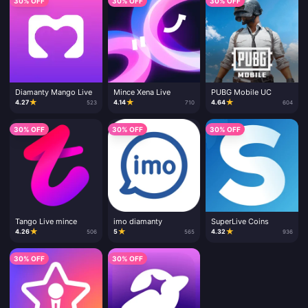
30% OFF
30% OFF
30% OFF
Diamanty Mango Live
Mince Xena Live
PUBG Mobile UC
★
★
★
4.27
4.14
4.64
523
710
604
30% OFF
30% OFF
30% OFF
Tango Live mince
imo diamanty
SuperLive Coins
★
★
★
4.26
5
4.32
506
565
936
30% OFF
30% OFF