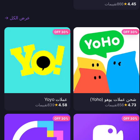
4.45
★
866
تقييمات
عرض الكل →
30% OFF
30% OFF
شحن عملات يوهو (Yoho)
عملات Yoyo
4.73
★
856
تقييمات
4.58
★
839
تقييمات
30% OFF
30% OFF