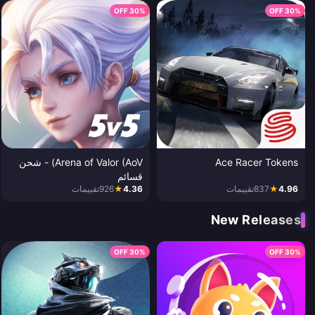
30% OFF
30% OFF
Ace Racer Tokens
Arena of Valor (AoV) - شحن
قسائم
4.96
★
837
تقييمات
4.36
★
926
تقييمات
New Releases
30% OFF
30% OFF