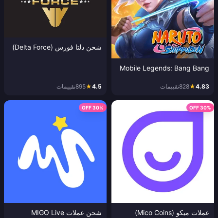
شحن دلتا فورس (Delta Force)
Mobile Legends: Bang Bang
4.83
★
828
تقييمات
4.5
★
895
تقييمات
30% OFF
30% OFF
عملات ميكو (Mico Coins)
شحن عملات MIGO Live