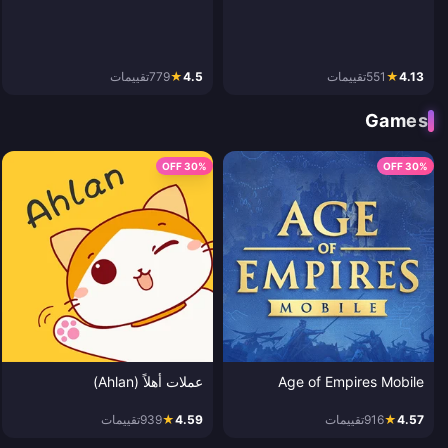
4.13
★
551
تقييمات
4.5
★
779
تقييمات
Games
30% OFF
30% OFF
Age of Empires Mobile
عملات أهلاً (Ahlan)
4.57
★
916
تقييمات
4.59
★
939
تقييمات