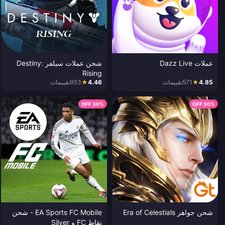
عملات Dazz Live
شحن عملات سيلفر Destiny:
Rising
4.85
★
571
تقييمات
4.46
★
933
تقييمات
30% OFF
30% OFF
شحن جواهر Era of Celestials
EA Sports FC Mobile - شحن
نقاط FC و Silver