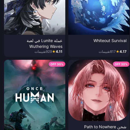
Whiteout Survival
عملة Lunite في لعبة
Wuthering Waves
4.17
★
817
تقييمات
4.11
★
929
تقييمات
30% OFF
30% OFF
شحن Path to Nowhere