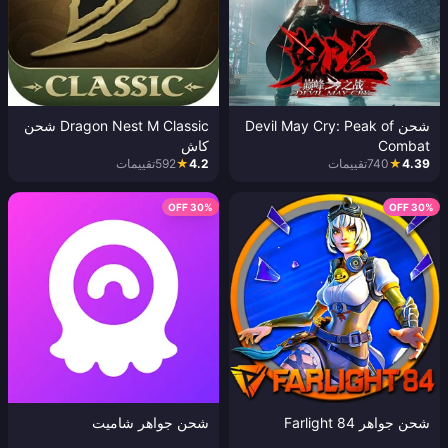
شحن Devil May Cry: Peak of
Dragon Nest M Classic شحن
Combat
كاش
4.39
★
740
تقييمات
4.2
★
592
تقييمات
30% OFF
30% OFF
شحن جواهر Farlight 84
شحن جواهر شاميت