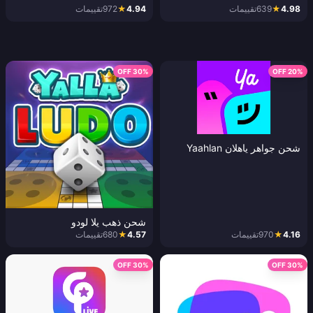
4.98
★
639
تقييمات
4.94
★
972
تقييمات
30% OFF
20% OFF
شحن جواهر ياهلان Yaahlan
شحن ذهب يلا لودو
4.16
★
970
تقييمات
4.57
★
680
تقييمات
30% OFF
30% OFF