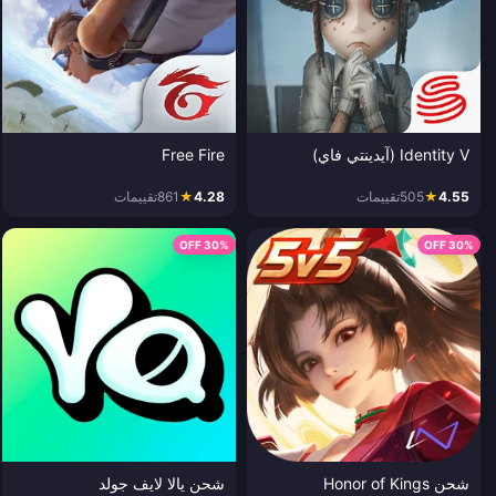
Identity V (آيدينتي فاي)
Free Fire
4.55
★
505
تقييمات
4.28
★
861
تقييمات
30% OFF
30% OFF
شحن Honor of Kings
شحن يالا لايف جولد