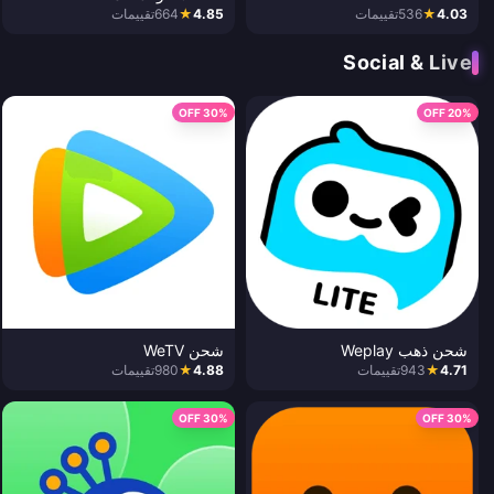
4.03
★
536
تقييمات
4.85
★
664
تقييمات
Social & Live
30% OFF
20% OFF
شحن ذهب Weplay
شحن WeTV
4.71
★
943
تقييمات
4.88
★
980
تقييمات
30% OFF
30% OFF