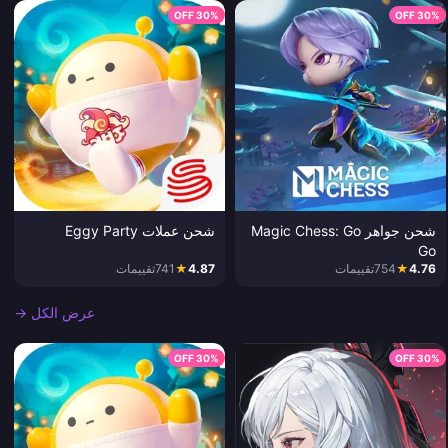
30% OFF
30% OFF
شحن جواهر Magic Chess: Go
شحن عملات Eggy Party
Go
4.76
★
754
تقييمات
4.87
★
741
تقييمات
عرض الكل →
30% OFF
30% OFF