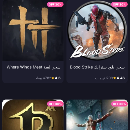
30% OFF
30% OFF
شحن بلود سترايك Blood Strike
شحن لعبة Where Winds Meet
4.46
★
709
تقييمات
4.6
★
782
تقييمات
30% OFF
30% OFF