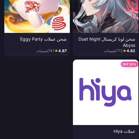
شحن لونا كريستال Duet Night
شحن عملات Eggy Party
Abyss
4.82
★
772
تقييمات
4.87
★
741
تقييمات
30% OFF
عملات Hiya