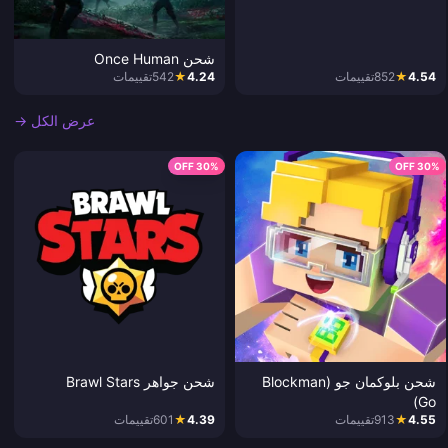
شحن Once Human
4.54
★
852
تقييمات
4.24
★
542
تقييمات
عرض الكل →
30% OFF
30% OFF
شحن بلوكمان جو (Blockman
شحن جواهر Brawl Stars
Go)
4.55
★
913
تقييمات
4.39
★
601
تقييمات