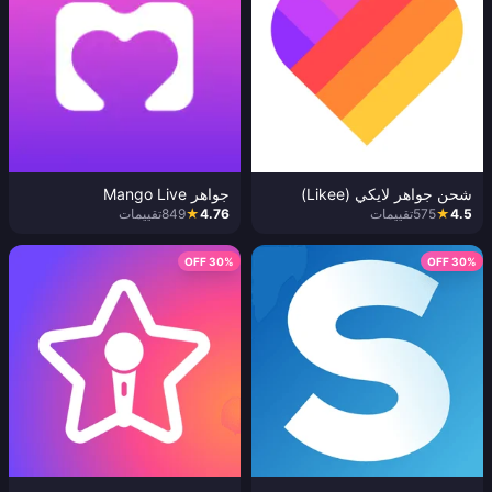
شحن جواهر لايكي (Likee)
جواهر Mango Live
4.5
★
575
تقييمات
4.76
★
849
تقييمات
30% OFF
30% OFF