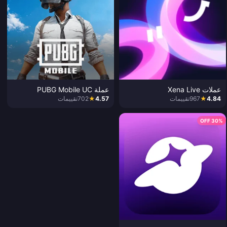
عملات Xena Live
عملة PUBG Mobile UC
4.84
★
967
تقييمات
4.57
★
702
تقييمات
30% OFF