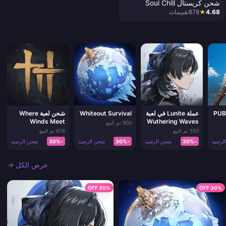
شحن كريستال Soul Chill
4.68
★
878
تقييمات
PUBG 
عملة Lunite في لعبة
Whiteout Survival
شحن لعبة Where
Winds Meet
Wuthering Waves
900 تم البيع
550 تم البيع
676 تم البيع
لرصيد
-30%
شحن الرصيد
-30%
شحن الرصيد
-30%
شحن الرصيد
عرض الكل →
30% OFF
30% OFF