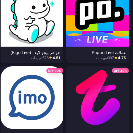
عملات Poppo Live
جواهر بيجو لايف (Bigo Live)
4.75
★
997
تقييمات
4.51
★
576
تقييمات
30% OFF
30% OFF