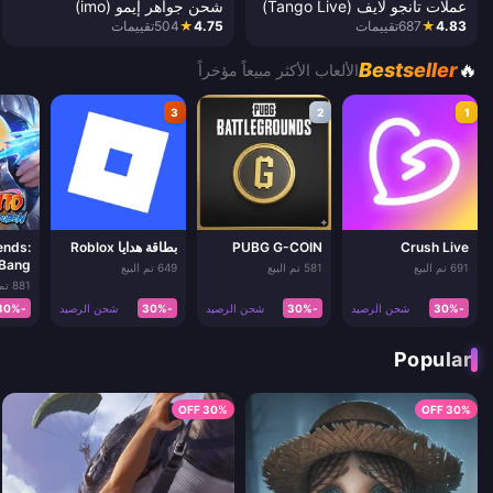
عملات تانجو لايف (Tango Live)
شحن جواهر إيمو (imo)
4.83
★
687
تقييمات
4.75
★
504
تقييمات
Bestseller
🔥
الألعاب الأكثر مبيعاً مؤخراً
3
2
1
Crush Live
PUBG G-COIN
بطاقة هدايا Roblox
ends:
 Bang
691 تم البيع
581 تم البيع
649 تم البيع
881 تم البيع
-30%
شحن الرصيد
-30%
شحن الرصيد
-30%
شحن الرصيد
-30%
Popular
30% OFF
30% OFF