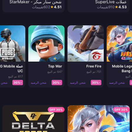
عملات SuperLive
شحن ستار ميكر - StarMaker
4.53
★
910
تقييمات
4.51
★
602
تقييمات
Mobile Leg
Free Fire
Top War
عملة Mobile
UC
Bang
751 تم البيع
647 تم البيع
817 تم البيع
شحن الرصيد
-30%
شحن الرصيد
-30%
شحن الرصيد
-30%
شحن ا
30% OFF
30% OFF